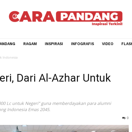
CARA PANDANG
RAGAM
INSPIRASI
INFOGRAFIS
V
zhar Untuk Indonesia
egeri, Dari Al-Azhar Unt
tan “2000 Lc untuk Negeri” guna memberdayakan para alu
nyongsong Indonesia Emas 2045.