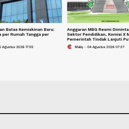
BERITA TER
Berita Terkait
etapkan Batas Kemiskinan Baru:
Anggaran MBG Re
9 Juta per Rumah Tangga per
Sektor Pendidika
n
Pemerintah Tinda
bibi
-
05 Agustus 2026 17:55
Maliq
-
04 Agust