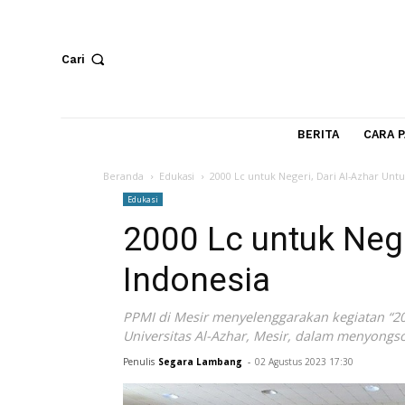
Cari
BERITA
Beranda
Edukasi
2000 Lc untuk Negeri, Dari Al-A
Edukasi
2000 Lc untuk N
Indonesia
PPMI di Mesir menyelenggarakan kegia
Universitas Al-Azhar, Mesir, dalam me
Penulis
Segara Lambang
-
02 Agustus 2023 17:30