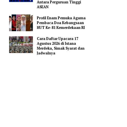
Merah Putih
Pejabat Indonesia Usulkan
Perdalam Kerja Sama
Pendidikan AI Regional di
Antara Perguruan Tinggi
rakan
ASEAN
, dalam
tas
Profil Enam Pemuka Agama
Pembaca Doa Kebangsaan
sional
HUT Ke-81 Kemerdekaan RI
-
nistrasi;
Cara Daftar Upacara 17
; dan atase
Agustus 2026 di Istana
Merdeka, Simak Syarat dan
Jadwalnya
rupakan
elain itu,
nya