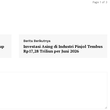
t meningkatkan kompetensi, kualifikasi, dan keterampil
 ekonomi digital,” ujar Duta Besar Lutfi di hadapan ser
9/7).
Berita Berikutnya
rld Cup
Investasi Asing di Industri Pinjo
Rp17,28 Triliun per Juni 2026