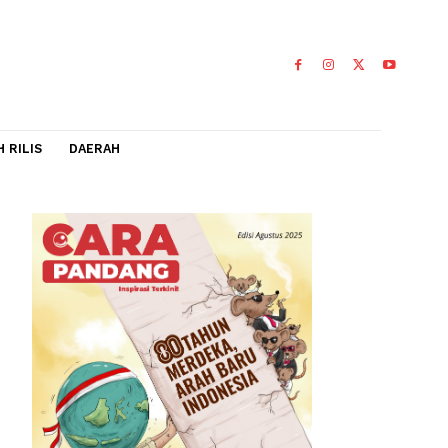
IDEO
FLASH RILIS
DAERAH
uk
mni
0