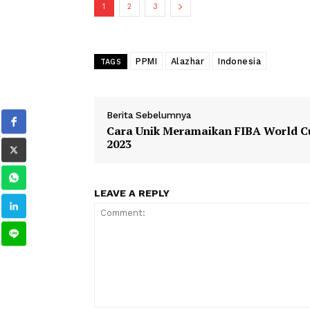
“Semoga para mahasiswa di sini dapa
dalam menghadapi ekonomi syariah dan
mahasiswa Al-Azhar di Cairo, Sabtu (2
1
2
3
PPMI
Alazhar
Indonesia
TAGS
Berita Sebelumnya
Cara Unik Meramaikan FIBA Wo
2023