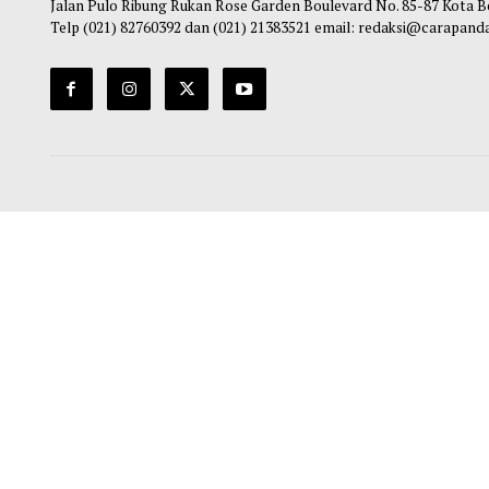
Chairul Hidayah
-
06 Agustus 2026 08:30
Alamat Redaksi Pusat
Jalan Pulo Ribung Rukan Rose Garden Boulevard No. 85-87
Telp (021) 82760392 dan (021) 21383521 email: redaksi@