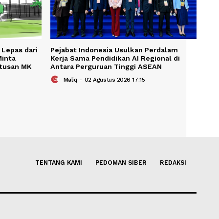
KAIT
smi Diminta Lepas dari
Pejabat Indonesia Usulkan P
n, Komisi X Minta
Kerja Sama Pendidikan AI Reg
k Lanjuti Putusan MK
Antara Perguruan Tinggi AS
us 2026 07:37
Maliq
-
02 Agustus 2026 17:15