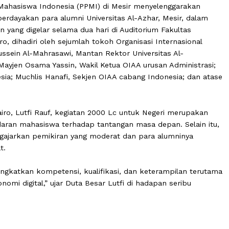
r dan Mahasiswa Indonesia (PPMI) di Mesir menyelengga
 memberdayakan para alumni Universitas Al-Azhar, Mesir
iatan yang digelar selama dua hari di Auditorium Fakul
ity, Cairo, dihadiri oleh sejumlah tokoh Organisasi Interna
med Hussein Al-Mahrasawi, Mantan Rektor Universitas Al
ikan; Mayjen Osama Yassin, Wakil Ketua OIAA urusan Admi
Indonesia; Muchlis Hanafi, Sekjen OIAA cabang Indonesia
uk Cairo, Lutfi Rauf, kegiatan 2000 Lc untuk Negeri me
kesadaran mahasiswa terhadap tantangan masa depan. S
ar mengajarkan pemikiran yang moderat dan para alumni
yarakat.