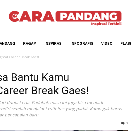
CARA PANDANG
RAGAM
INSPIRASI
INFOGRAFIS
V
erkembang saat Career Break Gaes!
g Bisa Bantu Kamu
t Career Break Gaes!
jeda dari dunia kerja. Padahal, masa ini juga bisa menjadi
iri sendiri setelah menjalani rutinitas yang padat. Kamu 
mengejar pencapaian baru