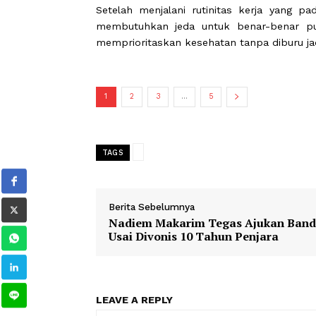
Agar waktu jeda ini terasa lebih 
bermanfaat sekaligus menyenang
menjalani career break.
1. Memulihkan kesehatan
Setelah menjalani rutinitas kerja 
membutuhkan jeda untuk benar-ben
memprioritaskan kesehatan tanpa dib
1
2
3
...
5
TAGS