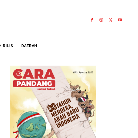
IDEO
FLASH RILIS
DAERAH
gak harus