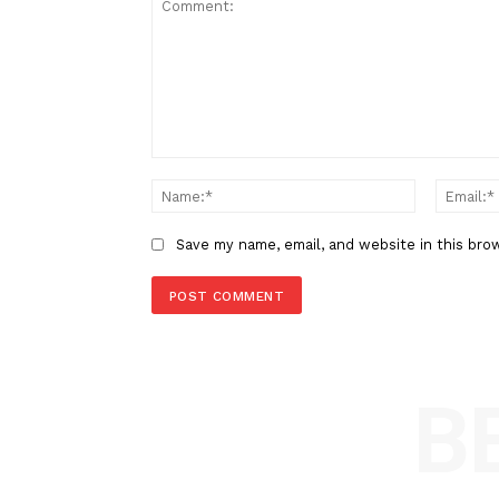
Berita Sebelumnya
Nadiem Makarim Tegas Ajukan
Usai Divonis 10 Tahun Penjara
LEAVE A REPLY
Comment:
Name
Save my name, email, and website in t