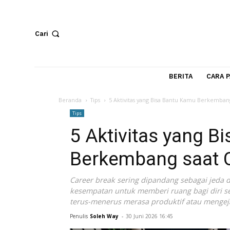
Cari
BERITA
Beranda
Tips
5 Aktivitas yang Bisa Bantu Kamu B
Tips
5 Aktivitas yan
Berkembang saa
Career break sering dipandang sebagai 
kesempatan untuk memberi ruang bagi d
terus-menerus merasa produktif atau 