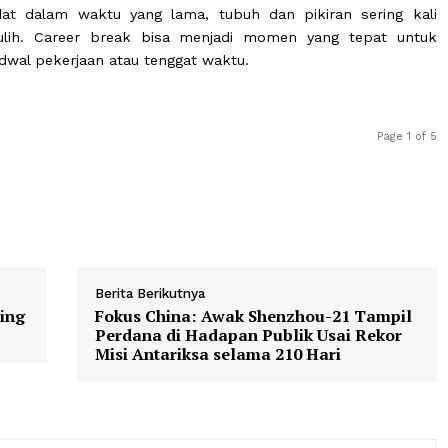
bermakna, kamu bisa mengisinya dengan berbagai akti
kan. Berikut beberapa ide yang dapat kamu lakuk
 fisik dan mental
yang padat dalam waktu yang lama, tubuh dan pikiran 
ar pulih. Career break bisa menjadi momen yang t
uru jadwal pekerjaan atau tenggat waktu.