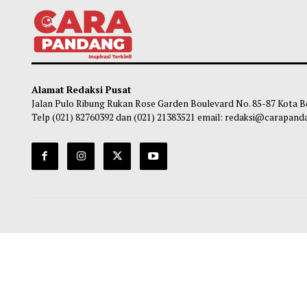
Green Flag yang Sering Diabaikan karena
5 Tip
Terlihat Biasa Saja, Ayo Kenali!
Menc
Soleh Way
-
04 Agustus 2026 20:25
So
Alamat Redaksi Pusat