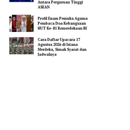
Merah Putih
Pejabat Indonesia Usulkan
Perdalam Kerja Sama
Pendidikan AI Regional di
Antara Perguruan Tinggi
ASEAN
Profil Enam Pemuka Agama
Pembaca Doa Kebangsaan
ni juga bisa
HUT Ke-81 Kemerdekaan RI
padat. Kamu
 manfaatkan
Cara Daftar Upacara 17
Agustus 2026 di Istana
Merdeka, Simak Syarat dan
Jadwalnya
 yang ingin
r menikmati
 momen yang