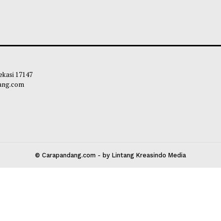
s Aman Bertransaksi Online,
Keuntungan Berte
egah Resiko Penipuan!
Generasi Mengaj
Arti
leh Way
-
03 Agustus 2026 14:27
Soleh Way
-
02 A