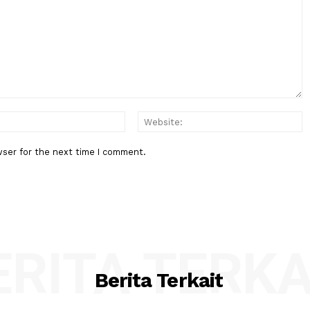
Berita Berikutnya
 Banding
Fokus China: Awak Shenzhou-21
Perdana di Hadapan Publik Usai
Misi Antariksa selama 210 Hari
:*
Email:*
his browser for the next time I comment.