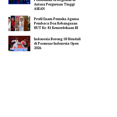
Hoaks Aksi Demonstrasi di
Medsos
Pejabat Indonesia Usulkan
i merupakan
Perdalam Kerja Sama
sari,
Pendidikan AI Regional di
Antara Perguruan Tinggi
ASEAN
yahnya,
Profil Enam Pemuka Agama
 masuk
Pembaca Doa Kebangsaan
HUT Ke-81 Kemerdekaan RI
sejak pagi
t
Indonesia Borong 18 Mendali
di Poomsae Indonesia Open
2026
a tidak mau
ng ia pilih
itu begitu
k mudah,
agi kondisi