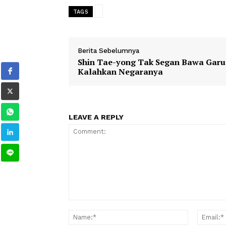
ekonomi keluarnya yang pas-pasan.
1
2
3
4
TAGS
Berita Sebelumnya
Shin Tae-yong Tak Segan Baw
Kalahkan Negaranya
LEAVE A REPLY