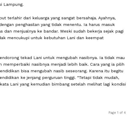
, di situ ada jalan. Peribahasa ini sangat pas untuk
i Yuniarti (24) untuk meraih kesuksesan. Lani Yuniart
) Program Keluarga Harapan (PKH) asal Kelurahan Banjar
 Provinsi Lampung.
tersebut terlahir dari keluarga yang sangat bersahaja. A
sokan dengan penghasilan yang tidak menentu. Ia harus
 bekas dan menjualnya ke bandar. Meski sudah bekerja 
g kali tidak mencukupi untuk kebutuhan Lani dan keempa
g sulit, mendorong tekad Lani untuk mengubah nasibnya. I
a ingin memperbaiki nasibnya menjadi lebih baik. Cara ya
 yakin pendidikan bisa mengubah nasib seseorang. Karena 
utkan pendidikan ke jenjang perguruan tinggi. “Tetapi tida
urah,” kata Lani yang kemudian bimbang setelah melihat l