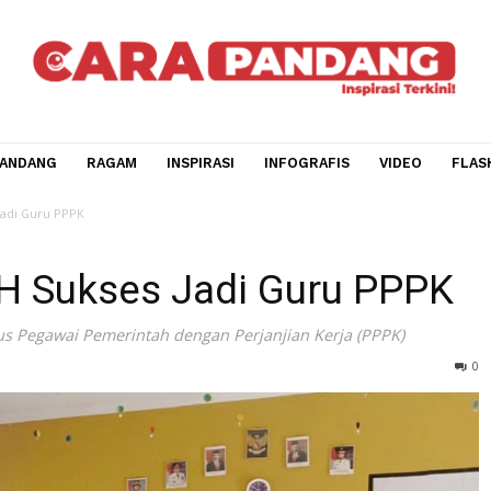
CARA PANDANG
RAGAM
INSPIRASI
INFOGRAFIS
V
Sukses Jadi Guru PPPK
PKH Sukses Jadi Guru P
an status Pegawai Pemerintah dengan Perjanjian Kerja (PPP