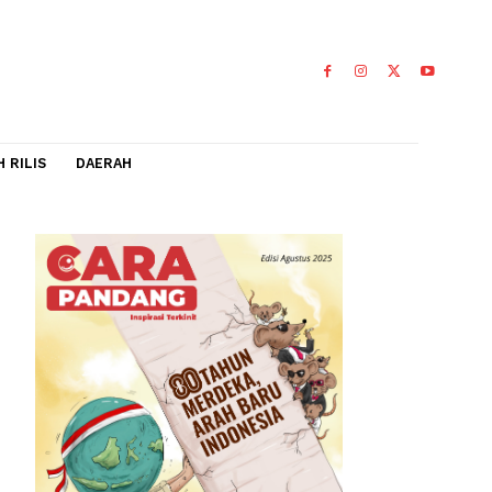
IDEO
FLASH RILIS
DAERAH
PPK
K)
0