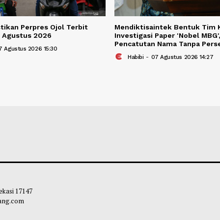
b Pastikan Perpres Ojol Terbit
Mendiktisaintek
lum 17 Agustus 2026
Investigasi Pape
Pencatutan Nama
bibi
-
07 Agustus 2026 15:30
Habibi
-
07 Agust