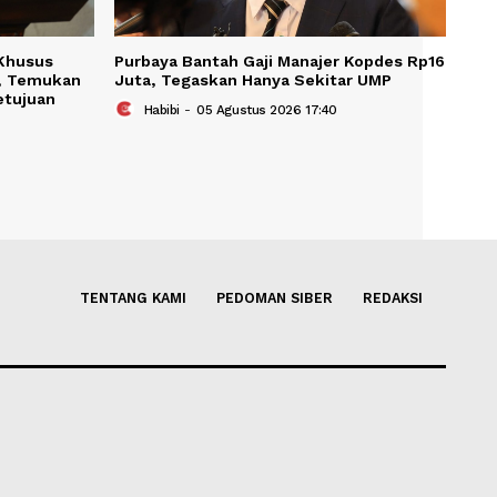
 Bentuk Tim Khusus
Purbaya Bantah Gaji Manajer
r 'Nobel MBG', Temukan
Juta, Tegaskan Hanya Sekit
 Tanpa Persetujuan
Habibi
-
05 Agustus 2026 17:40
us 2026 14:27