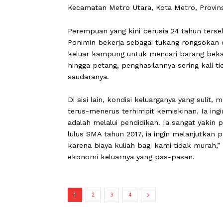
CARAPANDANG -
Di mana ada kemauan
menggambarkan tekad dan kemauan Lan
anak Keluarga Penerima Manfaat (KPM
Kecamatan Metro Utara, Kota Metro,
Perempuan yang kini berusia 24 tahun 
Ponimin bekerja sebagai tukang rong
keluar kampung untuk mencari barang
hingga petang, penghasilannya serin
saudaranya.
Di sisi lain, kondisi keluarganya yan
terus-menerus terhimpit kemiskinan. I
adalah melalui pendidikan. Ia sangat
lulus SMA tahun 2017, ia ingin melanj
karena biaya kuliah bagi kami tidak m