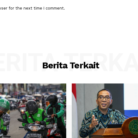
:*
Email:*
his browser for the next time I comment.
BERITA TER
Berita Terkait