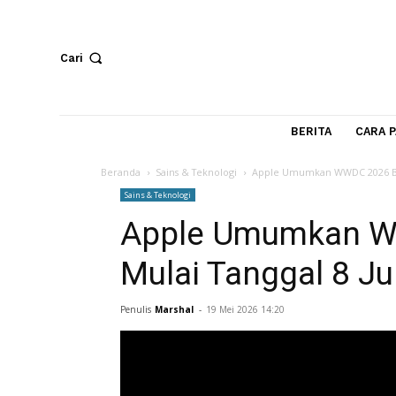
Cari
BERITA
Beranda
Sains & Teknologi
Apple Umumkan WWDC 2
Sains & Teknologi
Apple Umumkan
Mulai Tanggal 8
Penulis
Marshal
-
19 Mei 2026 14:20