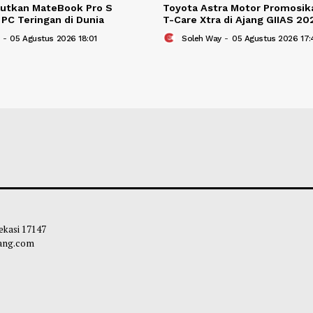
ei Debutkan MateBook Pro S
Toyota Astra Mo
im jadi PC Teringan di Dunia
T-Care Xtra di Aj
leh Way
-
05 Agustus 2026 18:01
Soleh Way
-
05 A