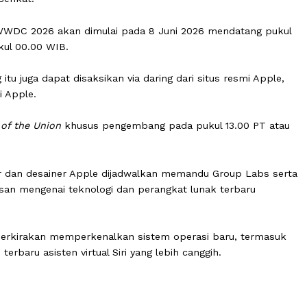
laksanakan mulai tanggal 8 sampai 12 Juni 2026.
 (18/5), acara utama dalam konferensi pengembang itu 
erika Serikat.
ama WWDC 2026 akan dimulai pada 8 Juni 2026 mendat
026 pukul 00.00 WIB.
ang itu juga dapat disaksikan via daring dari situs resm
e resmi Apple.
 State of the Union
khusus pengembang pada pukul 13.0
 insinyur dan desainer Apple dijadwalkan memandu Group
enjelasan mengenai teknologi dan perangkat lunak terba