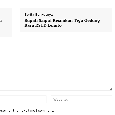
ensi diperkirakan memperkenalkan sistem operasi baru, 
versi terbaru asisten virtual Siri yang lebih canggih.
Berita Berikutnya
n Baru
Bupati Saipul Resmikan Tiga Ge
ya
Baru RSUD Lemito