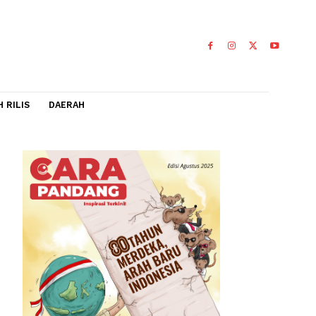
IDEO
FLASH RILIS
DAERAH
ng
0