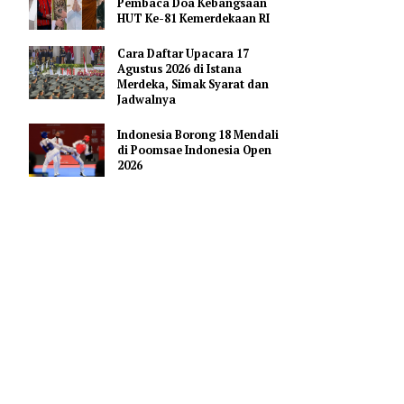
Pendidikan AI Regional di
Antara Perguruan Tinggi
ASEAN
akan
Profil Enam Pemuka Agama
Pembaca Doa Kebangsaan
HUT Ke-81 Kemerdekaan RI
ang pukul
Cara Daftar Upacara 17
Agustus 2026 di Istana
Merdeka, Simak Syarat dan
Jadwalnya
i Apple,
Indonesia Borong 18 Mendali
di Poomsae Indonesia Open
2026
0 PT atau
 Labs serta
ru