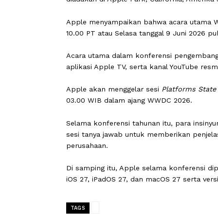
Conference
/WWDC) 2026, yang akan di
Menurut siaran
Macrumors
pada Senin
diadakan di Apple Park, California, Am
Apple menyampaikan bahwa acara ut
10.00 PT atau Selasa tanggal 9 Juni 2
Acara utama dalam konferensi pengemb
aplikasi Apple TV, serta kanal YouTub
Apple akan menggelar sesi
Platforms
03.00 WIB dalam ajang WWDC 2026.
Selama konferensi tahunan itu, para
sesi tanya jawab untuk memberikan p
perusahaan.