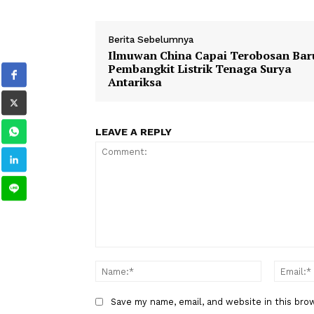
Di samping itu, Apple selama konfer
iOS 27, iPadOS 27, dan macOS 27 serta 
TAGS
Berita Sebelumnya
Ilmuwan China Capai Terobosa
Pembangkit Listrik Tenaga Sur
Antariksa
LEAVE A REPLY