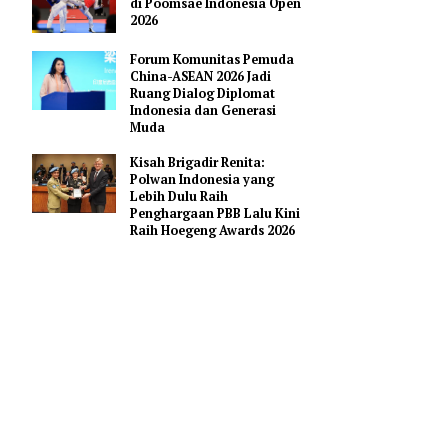
Pendidikan AI Regional di
Antara Perguruan Tinggi
ASEAN
Indonesia Borong 18 Mendali
di Poomsae Indonesia Open
2026
Forum Komunitas Pemuda
China-ASEAN 2026 Jadi
Ruang Dialog Diplomat
Indonesia dan Generasi
digelar di
Muda
n harus
Kisah Brigadir Renita:
Polwan Indonesia yang
Lebih Dulu Raih
Penghargaan PBB Lalu Kini
acara
Raih Hoegeng Awards 2026
r