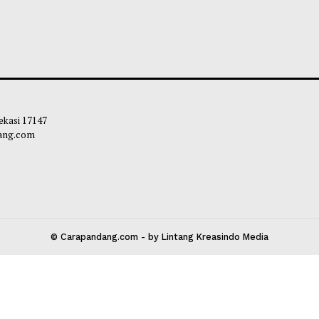
b Teddy: Akhir Agustus 2026, 100
Taman Nasional 
ah Rakyat akan Beroperasi Di
TNBTS: Tutup Se
uh Indonesia
Bromo, Efektifk
leh Way
-
09 Agustus 2026 12:11
Soleh Way
-
09 A