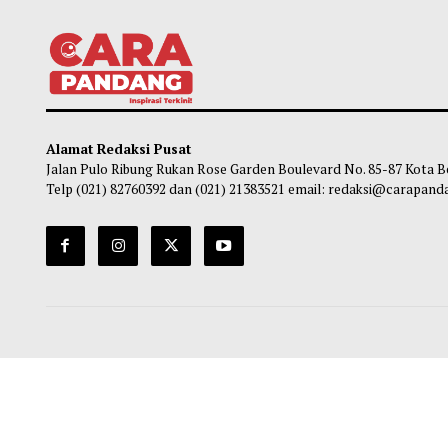
Gempa M5,4 Guncang Laut Andaman,
Seska
Getaran Terasa Hingga Sabang
Sekol
selur
Habibi
-
09 Agustus 2026 15:12
So