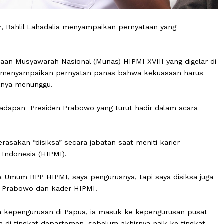
Golkar, Bahlil Lahadalia menyampaikan pernyataan yang
.
bukaan Musyawarah Nasional (Munas) HIPMI XVIII yang 
, Bahlil menyampaikan pernyatan panas bahwa kekuasaa
 jika hanya menunggu.
sung dihadapan Presiden Prabowo yang turut hadir dalam 
ah merasakan “disiksa” secara jabatan saat meniti karie
 Muda Indonesia (HIPMI).