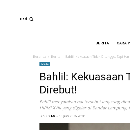
Cari
BERITA
Beranda
Berita
Bahlil: Kekuasaan Tidak Ditunggu,
Berita
Bahlil: Kekuasa
Direbut!
Bahlil menyatakan hal tersebut langs
HIPMI XVIII yang digelar di Bandar Lam
Penulis
Afi
-
10 Juni 2026 20:01