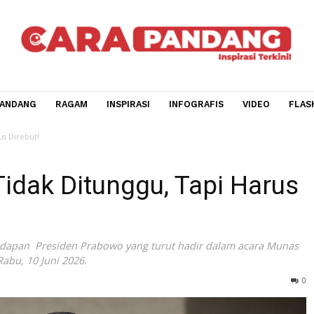
CARA PANDANG
RAGAM
INSPIRASI
INFOGRAFIS
V
 Tapi Harus Direbut!
an Tidak Ditunggu, Tapi 
ung dihadapan Presiden Prabowo yang turut hadir dalam a
pung, Rabu, 10 Juni 2026.