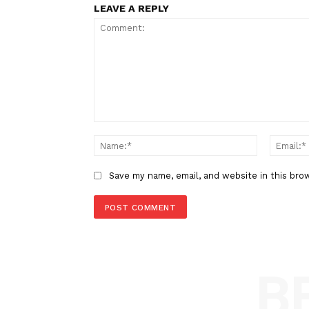
Bahlil
Prabowo
TAGS
Berita Sebelumnya
Otomotif Award: Daihatsu Sigr
Rocky Sabet Gelar Mobil Terbai
LEAVE A REPLY
Comment:
Name