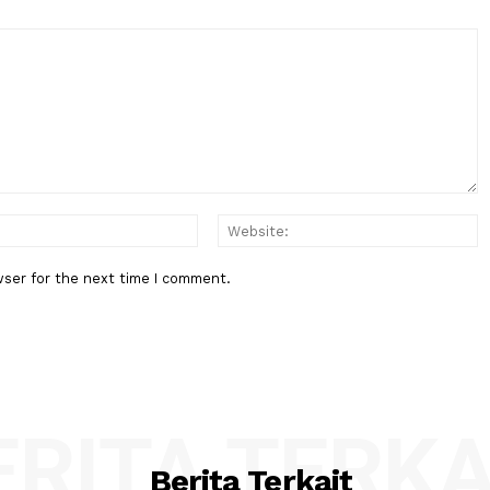
Berita Berikutnya
a dan
Jubir Gerindra Sebut Rapor 'Oke'
k 2026
Prabowo Bukan Klaim Sepihak
:*
Email:*