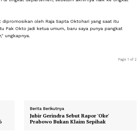
di Ketua Umum BPP HIPMI, saya pengurusnya, tapi saya di
 Presiden Prabowo dan kader HIPMI.
an masa kepengurusan di Papua, ia masuk ke kepengurus
 rendah di tingkat departemen, sebelum akhirnya naik ke
an saat dipromosikan oleh Raja Sapta Oktohari yang saat 
 "Begitu Pak Okto jadi ketua umum, baru saya punya pa
struktur," ungkapnya.