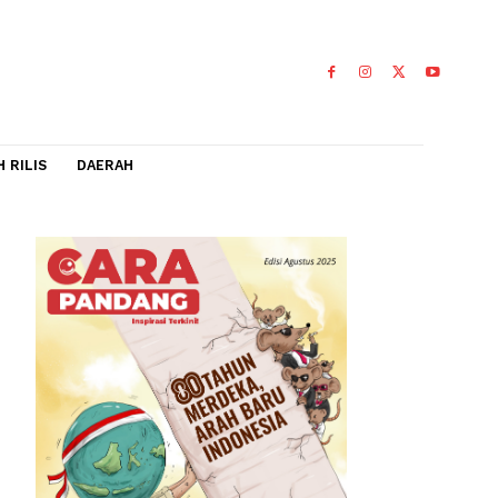
IDEO
FLASH RILIS
DAERAH
Harus
cara Munas
0