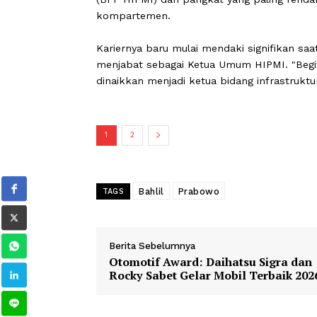
"Ada Pak Erwin Aksa, waktu beliau ja
dari jabatan," ujar Bahlil di hadapan
Ia melanjutkan, setelah menyelesaik
(BPP HIPMI) dari pangkat yang paling
kompartemen.
Kariernya baru mulai mendaki signifik
menjabat sebagai Ketua Umum HIPMI.
dinaikkan menjadi ketua bidang infra
1
2