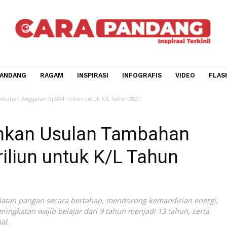
CARA PANDANG
RAGAM
INSPIRASI
INFOGRAFIS
V
ulan Tambahan Anggaran Rp984 Triliun untuk K/L Tahun 2027
rahkan Usulan Tambaha
Triliun untuk K/L Tahun
 kedaulatan pangan secara bertahap, mendorong kemandiri