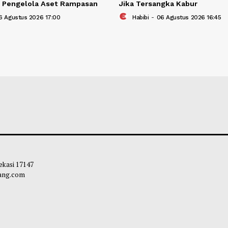
Usul Pembentukan Badan
DPR Usul Peramp
penden Pengelola Aset Rampasan
Jika Tersangka K
bibi
-
06 Agustus 2026 17:00
Habibi
-
06 Agust