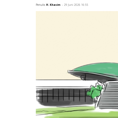
mewujudkan pendidikan inklusif, mengka
peningkatan investasi riset dan inovasi
Penulis
H. Khasim
-
29 Juni 2026 16:55