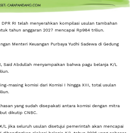
nggar) DPR RI telah menyerahkan kompilasi usulan tam
/L) untuk tahun anggaran 2027 mencapai Rp984 triliun.
kerja dengan Menteri Keuangan Purbaya Yudhi Sadewa di 
ar DPR, Said Abdullah menyampaikan bahwa pagu belanj
94 triliun.
 masing-masing komisi dari Komisi I hingga XIII, total u
84 triliun.