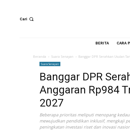
Cari
BERITA
Beranda
Suara Senayan
Banggar DPR Serahkan Us
Suara Senayan
Banggar DPR Se
Anggaran Rp984 
2027
Beberapa prioritas meliputi menopang