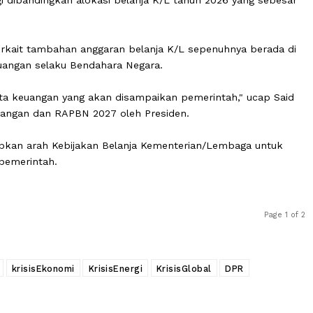
 pembahasan yang sudah disepakati antara komisi dengan
t tersebut dikutip CNBC.
aran K/L jika seluruh usulan disetujui pemerintah akan 
bih tinggi dibandingkan alokasi belanja K/L tahun 2026 ya
hir terkait tambahan anggaran belanja K/L sepenuhnya 
teri Keuangan selaku Bendahara Negara.
tus, nota keuangan yang akan disampaikan pemerintah," 
ta Keuangan dan RAPBN 2027 oleh Presiden.
gungkapkan arah Kebijakan Belanja Kementerian/Lembag
PR dan pemerintah.