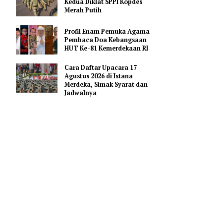
Pendidikan AI Regional di
Antara Perguruan Tinggi
ASEAN
Kemhan Siapkan Gelombang
Kedua Diklat SPPI Kopdes
Merah Putih
Profil Enam Pemuka Agama
bahan
Pembaca Doa Kebangsaan
HUT Ke-81 Kemerdekaan RI
Cara Daftar Upacara 17
Gedung
Agustus 2026 di Istana
Merdeka, Simak Syarat dan
Jadwalnya
a K/L
sulan