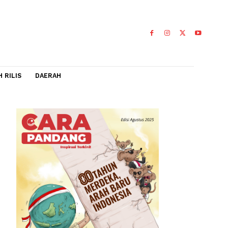
IDEO
FLASH RILIS
DAERAH
n
an energi,