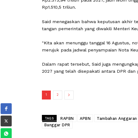
"Kami serahkan usulan dari berbagai
masing-masing," ujar Said dalam rapa
Dengan tambahan tersebut, total angg
Rp2.373,94 triliun pada 2027, jauh le
Rp1.510,5 triliun.
Said menegaskan bahwa keputusan ak
tangan pemerintah yang diwakili Men
"Kita akan menunggu tanggal 16 Agus
merujuk pada jadwal penyampaian No
Dalam rapat tersebut, Said juga men
2027 yang telah disepakati antara D