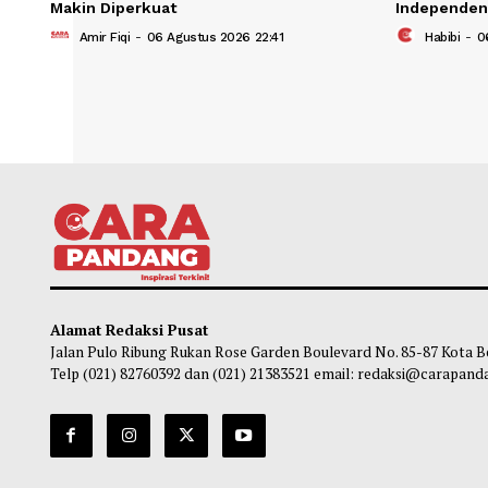
DPR Minta Upaya Pemberantasan Judol
DPR 
Makin Diperkuat
Inde
Amir Fiqi
-
06 Agustus 2026 22:41
Ha