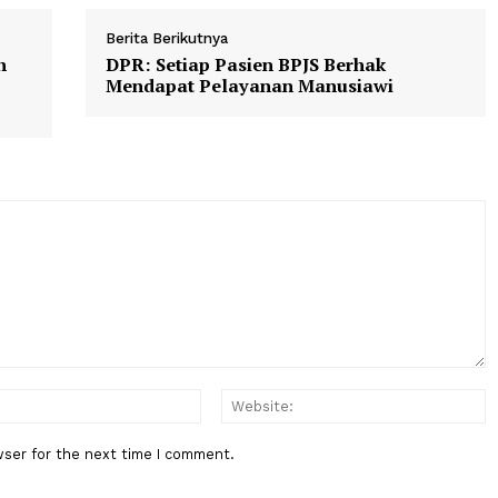
ggaran
krisisEkonomi
KrisisEnergi
KrisisGlobal
DPR
Berita Berikutnya
Daerah
DPR: Setiap Pasien BPJS Berhak
uli-
Mendapat Pelayanan Manusiawi