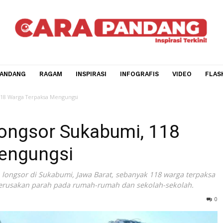
CARA PANDANG
RAGAM
INSPIRASI
INFOGRAFIS
V
kabumi, 118 Warga Terpaksa Mengungsi
h Longsor Sukabumi, 11
a Mengungsi
 tanah longsor di Sukabumi, Jawa Barat, sebanyak 118 war
abkan kerusakan parah pada rumah-rumah dan sekolah-sek