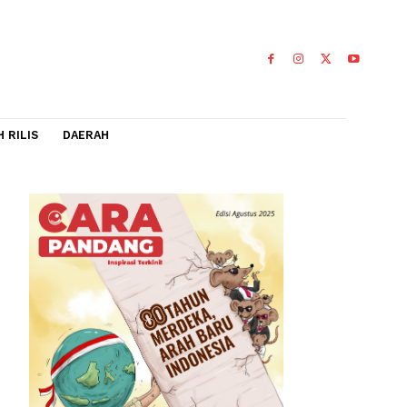
IDEO
FLASH RILIS
DAERAH
8
ga terpaksa
olah.
0