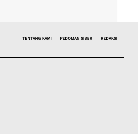
ukabumi Tertipu
Kecelakaan Bus SMK Lingga 
u BPJS Kesehatan
Pemkot Depok Bantu Penan
r 2024 08:14
Chairul Hidayah
-
12 Mei 2024 08
TENTANG KAMI
PEDOMAN SIBER