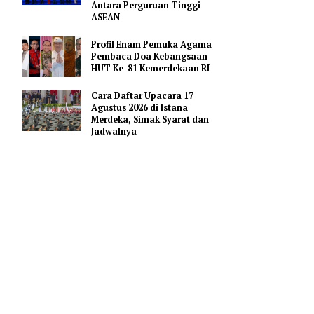
Merah Putih
Pejabat Indonesia Usulkan
Perdalam Kerja Sama
Pendidikan AI Regional di
Antara Perguruan Tinggi
ASEAN
Profil Enam Pemuka Agama
Pembaca Doa Kebangsaan
HUT Ke-81 Kemerdekaan RI
 Jawa
Cara Daftar Upacara 17
ah pada
Agustus 2026 di Istana
Merdeka, Simak Syarat dan
Jadwalnya
rusak
r Kepala
aranya