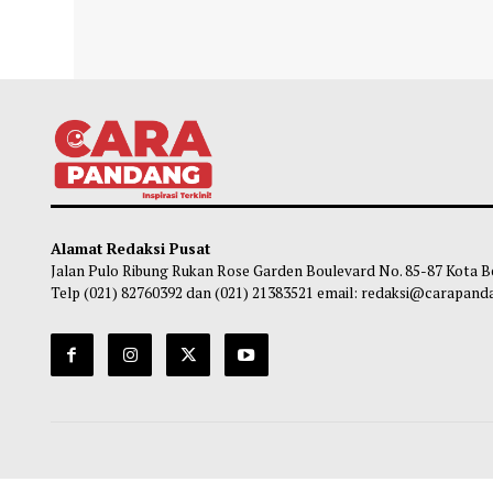
Banjir Bandang Sukabumi, Proses
Cuac
Evakuasi Jadi Tantangan
Lapor
Maliq
-
05 Desember 2024 11:00
Ma