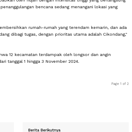
dan dua lokasi dengan pohon tumbang. Beberapa lokasi l
boh serta dinding dan tanggul yang jebol," tambahnya.
 disebabkan oleh hujan dengan intensitas tinggi yang b
, petugas penanggulangan bencana sedang menangani lokas
ermasuk membersihkan rumah-rumah yang terendam kemari
Tim sedang dibagi tugas, dengan prioritas utama adalah 
n bahwa 12 kecamatan terdampak oleh longsor dan an
rjadi dari tanggal 1 hingga 3 November 2024.