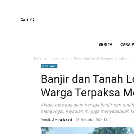
Cari
BERITA
Beranda
Jawa Barat
Banjir dan Tanah Longsor Su
Jawa Barat
Banjir dan Tana
Warga Terpaks
Akibat bencana alam berupa banjir dan
mengungsi. Kejadian ini juga menyeb
Penulis
Amira Izzati
-
06 November 2024 13:19