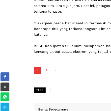
mengalami banjir.
"Ada 10 lokasi yang terkena longsor 
mengalami kerusakan seperti rumah ro
Novian menyatakan bahwa bencana ini
selama kira-kira tujuh jam. Saat ini
terkena longsor.
"Pekerjaan pasca banjir saat ini t
beberapa titik yang terkena longsor. 
katanya.
BPBD Kabupaten Sukabumi melaporka
kencang akibat cuaca ekstrem yang te