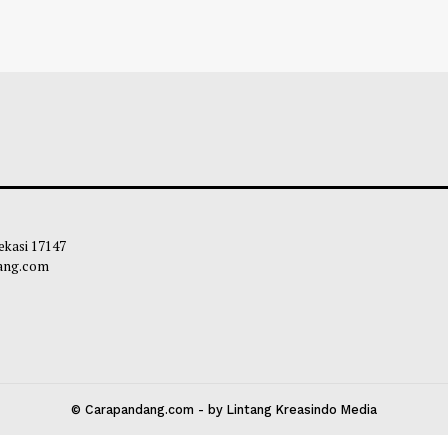
a Ekstrem, BPBD Sukabumi
Puluhan Warga S
kan 70 Titik Bencana
Jaringan Pemals
liq
-
06 November 2024 13:28
Maliq
-
26 Oktobe