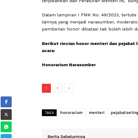
Sementara itu, Pasal 2 menjelaskan 
sebagai batas tertinggi atau estimasi.
“Standar biaya masukan tahun anggara
dimaksud dalam Pasal 2 huruf a seba
terpisahkan dari Peraturan Menteri ini,
Dalam lampiran I PMK No. 49/2023, te
lainnya yang menjadi narasumber, mod
pemberian honor dibatasi tak boleh le
Berikut rincian honor menteri dan p
acara:
Honorarium Narasumber