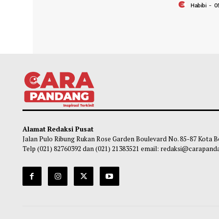
Emas Menguat 0,38% Posisi US$
Pemer
4260,59 Per Troy Ons
Ruma
72 P
Chairul Hidayah
-
06 Agustus 2026 07:15
Ha