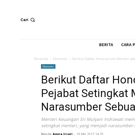
Cari
BERITA
Beranda
Ekonomi
Berikut Daftar Honorarium Me
Ekonomi
Berikut Daftar 
Pejabat Setingk
Narasumber Se
Menteri Keuangan Sri Mulyani Indrawa