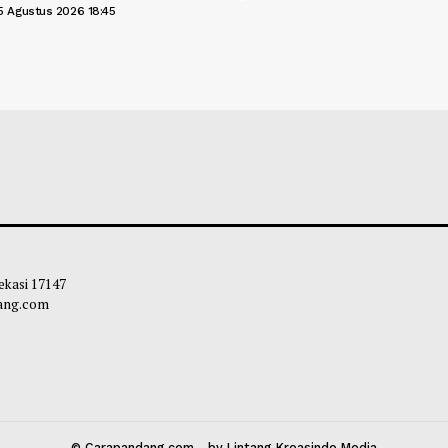
intah Perluas Jaringan Gas ke
Menkeu Purbaya 
h Tangga, Target Tekan Impor LPG
Marketplace, Tu
ersen
Habibi
-
05 Agust
bibi
-
05 Agustus 2026 18:45