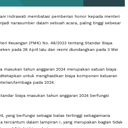
ri Mulyani Indrawati membatasi pemberian honor kepada
ang menjadi narasumber dalam sebuah acara, paling tingg
an Menteri Keuangan (PMK) No. 49/2023 tentang Standar 
ini diteken pada 28 April lalu dan resmi diundangkan pa
ndar biaya masukan tahun anggaran 2024 merupakan satua
esk yang ditetapkan untuk menghasilkan biaya komponen k
 kementerian/lembaga pada 2024.