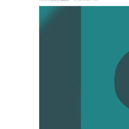
setingkat menteri, yang menjadi narasu
Penulis
Amira Izzati
-
19 Mei 2023 14:20