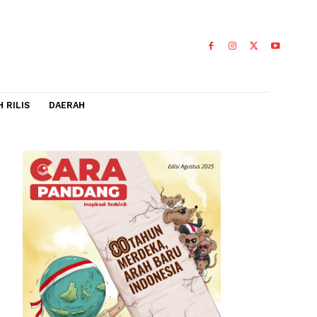
IDEO
FLASH RILIS
DAERAH
ra
jabat