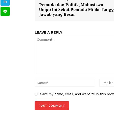
1
2
honorarium
menteri
pejaba
TAGS
Berita Sebelumnya
Pemuda dan Politik, Mahasisw
Unipo Ini Sebut Pemuda Miliki
Jawab yang Besar
LEAVE A REPLY