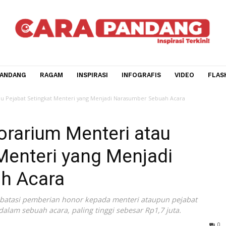
CARA PANDANG
RAGAM
INSPIRASI
INFOGRAFIS
V
nteri atau Pejabat Setingkat Menteri yang Menjadi Narasumber Sebuah Aca
Honorarium Menteri atau
at Menteri yang Menjadi
buah Acara
ti membatasi pemberian honor kepada menteri ataupun pe