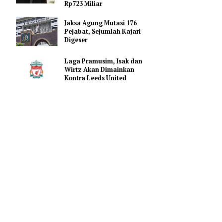
Promosi Vape
FIFA Beri Ultimatum ke 211
Anggota: Dukung Penjualan
Saham atau Kehilangan
Rp723 Miliar
Jaksa Agung Mutasi 176
 menteri
Pejabat, Sejumlah Kajari
Digeser
i sebesar
Laga Pramusim, Isak dan
Wirtz Akan Dimainkan
Biaya
Kontra Leeds United
da 3 Mei
n biaya
eluaran