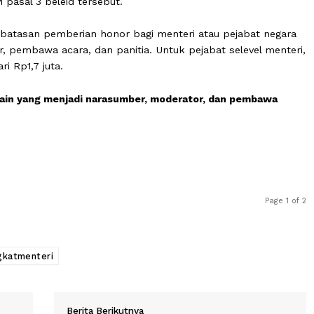
bahwa standar biaya masukan tahun anggaran 2024 berfun
n 2024, yang berfungsi sebagai batas tertinggi sebagai
gaimana tercantum dalam lampiran I, yang merupakan ba
” bunyi pasal 3 beleid tersebut.
rtulis batasan pemberian honor bagi menteri atau pejab
erator, pembawa acara, dan panitia. Untuk pejabat selev
bih dari Rp1,7 juta.
ejabat lain yang menjadi narasumber, moderator, dan pe