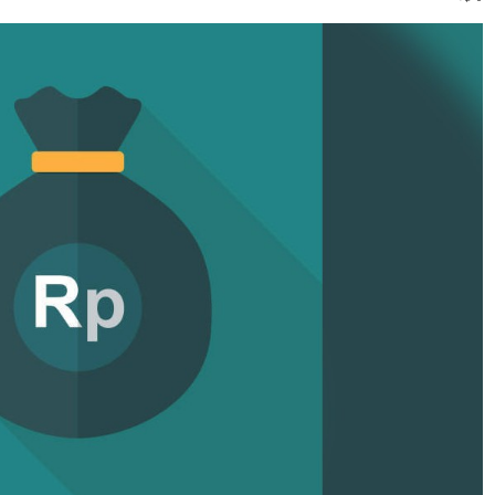
mber dalam sebuah acara, paling tinggi sebesar Rp1,7 juta