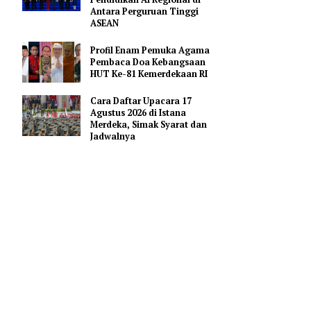
Hoaks Aksi Demonstrasi di
Medsos
Pejabat Indonesia Usulkan
Perdalam Kerja Sama
Pendidikan AI Regional di
akat untuk
Antara Perguruan Tinggi
ASEAN
erah pada
Profil Enam Pemuka Agama
Pembaca Doa Kebangsaan
bahwa
HUT Ke-81 Kemerdekaan RI
ngkulu,
Cara Daftar Upacara 17
Samarinda,
Agustus 2026 di Istana
Merdeka, Simak Syarat dan
Jadwalnya
ar, Kupang,