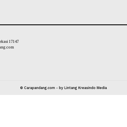
iminta Siapkan Pelayanan
Wamen Nezar: Ka
atan untuk Antisipasi ISPA
Berpikir Kritis d
Generative AI
ie
-
08 Agustus 2026 10:30
Chairul Hidayah
-