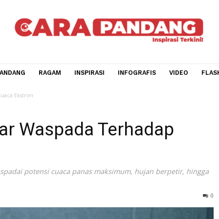
CARA PANDANG
RAGAM
INSPIRASI
INFOGRAFIS
V
rhadap Cuaca Ekstrim
Agar Waspada Terhadap
mewaspadai potensi cuaca panas maksimum, hujan berpet
at.