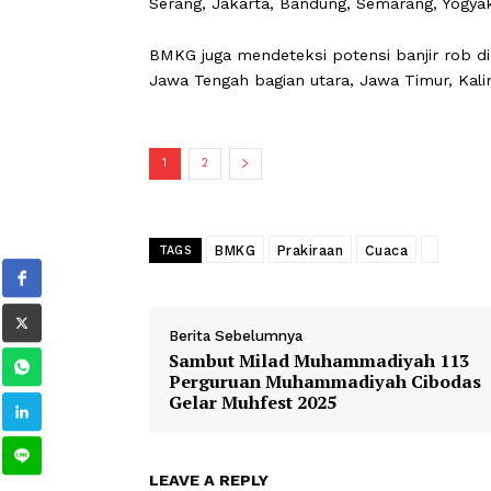
Selanjutnya di Kota Banda Aceh, Pad
BMKG juga melaporkan, dalam period
Celcius diperkirakan bakal terjadi pa
Serang, Jakarta, Bandung, Semarang,
BMKG juga mendeteksi potensi banjir 
Jawa Tengah bagian utara, Jawa Timur
1
2
BMKG
Prakiraan
Cuaca
TAGS