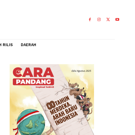
IDEO
FLASH RILIS
DAERAH
ir, hingga
0