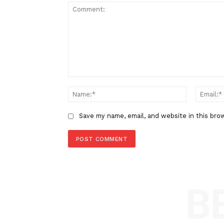
Berita Sebelumnya
Sambut Milad Muhammadiyah 
Perguruan Muhammadiyah Cib
Gelar Muhfest 2025
LEAVE A REPLY
Comment:
Name