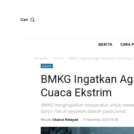
Cari
BERITA
Beranda
Umum
BMKG Ingatkan Agar Waspada Te
Umum
BMKG Ingatkan 
Cuaca Ekstrim
BMKG mengingatkan masyarakat untuk 
banjir rob di sejumlah daerah pada Jum
Penulis
Chairul Hidayah
-
14 November 2025 08:28