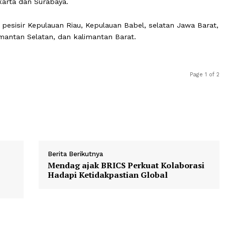
ang, dan Palembang diperkirakan berawan tebal hingga be
e yang sama, suhu panas maksimum hingga mencapai 33 
da siang hari di sejumlah wilayah di Kota Palembang, Pangk
 Yogyakarta dan Surabaya.
rob di pesisir Kepulauan Riau, Kepulauan Babel, selatan 
, Kalimantan Selatan, dan kalimantan Barat.