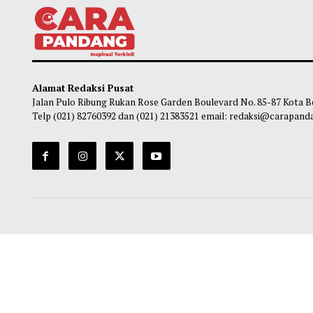
Jam operasional Transjakarta Blok M-
DKI D
Ancol Diperpanpang Pekan Ini
Keseh
Obie
-
08 Agustus 2026 11:00
Ob
Alamat Redaksi Pusat