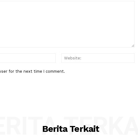
Berita Berikutnya
113
Mendag ajak BRICS Perkuat Kola
odas
Hadapi Ketidakpastian Global
:*
Email:*