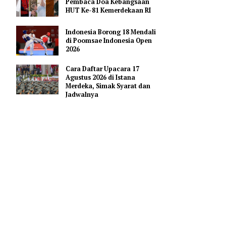
Pendidikan AI Regional di
Antara Perguruan Tinggi
ASEAN
Profil Enam Pemuka Agama
Pembaca Doa Kebangsaan
HUT Ke-81 Kemerdekaan RI
Indonesia Borong 18 Mendali
di Poomsae Indonesia Open
apkan mampu
2026
ang justru
 berakhir.
Cara Daftar Upacara 17
bah menjadi
Agustus 2026 di Istana
Merdeka, Simak Syarat dan
Jadwalnya
i fisik dan
omen libur