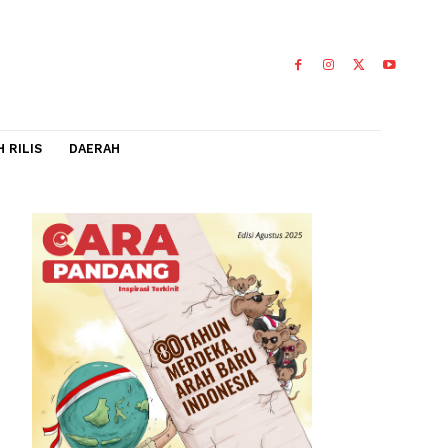
IDEO
FLASH RILIS
DAERAH
alikan
ya semakin