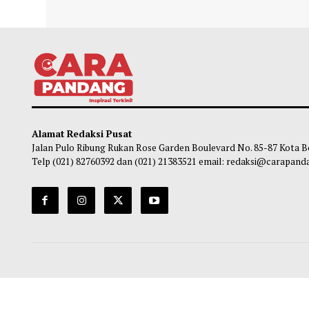
Beasiswa di Republik Ceko untuk
Cara
Mahasiswa Internasional Relatif Lebih
saat 
Terjangkau
So
Soleh Way
-
08 Agustus 2026 14:01