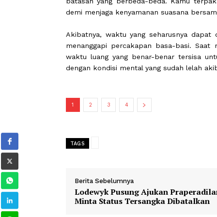
1. Tuntutan untuk men
energi
Sering kali timbul perasaan tidak e
atau kerabat dekat. Padahal, kapasit
batasan yang berbeda-beda. Kamu t
demi menjaga kenyamanan suasana be
Akibatnya, waktu yang seharusnya d
menanggapi percakapan basa-basi. 
waktu luang yang benar-benar tersi
dengan kondisi mental yang sudah lela
1
2
3
4