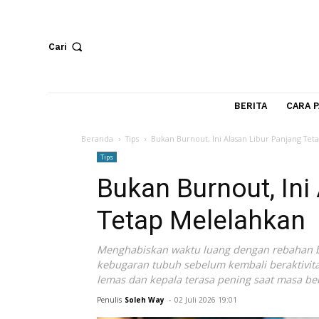
Cari
BERITA
Beranda
Tips
Bukan Burnout, Ini Alasan Libur Pa
Tips
Bukan Burnout, 
Tetap Melelahk
Menghabiskan waktu luang dengan reb
kebugaran tubuh sebelum kembali berak
lemas dan kepala terasa pening saat m