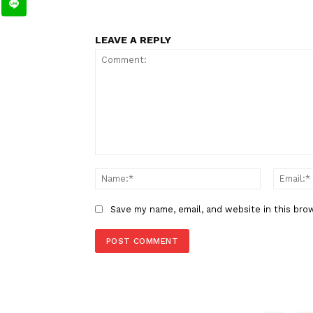
TAGS
Berita Sebelumnya
Lodewyk Pusung Ajukan Praper
Minta Status Tersangka Dibata
LEAVE A REPLY