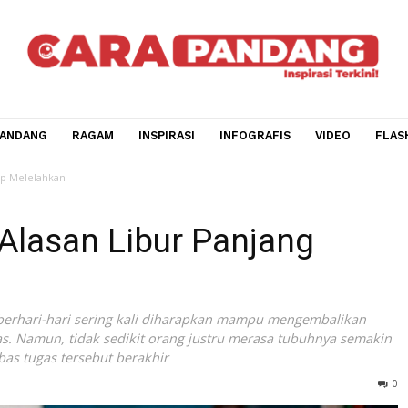
CARA PANDANG
RAGAM
INSPIRASI
INFOGRAFIS
V
njang Tetap Melelahkan
Ini Alasan Libur Panjang
an
ahan berhari-hari sering kali diharapkan mampu mengemb
tivitas. Namun, tidak sedikit orang justru merasa tubuhn
asa bebas tugas tersebut berakhir