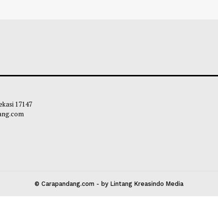
 Orang Tua Mengawasi Anak Remaja
Green Flag yang 
di Sekolah, Lebih Ekstra!
Terlihat Biasa Saj
leh Way
-
07 Agustus 2026 20:45
Soleh Way
-
04 A