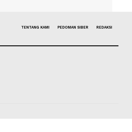
Sering Diabaikan karena
5 Tips Aman Bertransaksi Onl
a, Ayo Kenali!
Mencegah Resiko Penipuan!
gustus 2026 20:25
Soleh Way
-
03 Agustus 2026 14
TENTANG KAMI
PEDOMAN SIBER