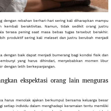
 luang dengan rebahan berhari-hari sering kali dihar
elum kembali beraktivitas. Namun, tidak sedikit or
 kepala terasa pening saat masa bebas tugas tersebut
gar lebih produktif sering kali meleset dan justru beru
 dikelola dengan baik dapat menjadi bumerang bagi kondis
tor tersembunyi yang harus dihindari, menyebabkan m
berakhir dengan letih berkepanjangan.