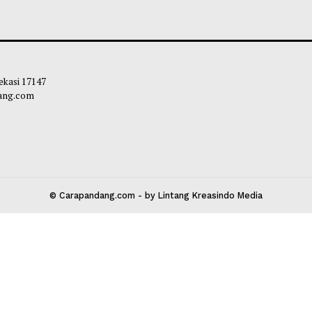
a Proses Negosiasi, Iran akan
Netanyahu Bantah
g Setiap Keputusan yang Dibuat
Damai AS, Tegask
Pemimpin Palestina
Mundur Sebelum 
leh Way
-
06 Agustus 2026 13:30
Habibi
-
05 Agust
 Kota Bekasi 17147