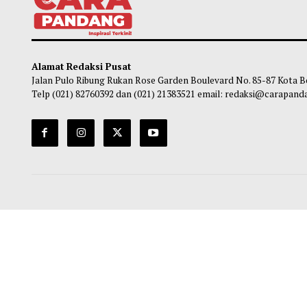
Presiden Iran Akui Komunikasi dengan
Selam
Pemimpin Tertinggi Sangat Sulit
Dukun
Para 
Habibi
-
06 Agustus 2026 17:27
So
Alamat Redaksi Pusat
Jalan Pulo Ribung Rukan Rose Garden Boulevard No. 85-87