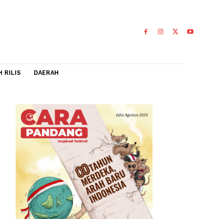
IDEO
FLASH RILIS
DAERAH
ai,
Utara dan
jadi