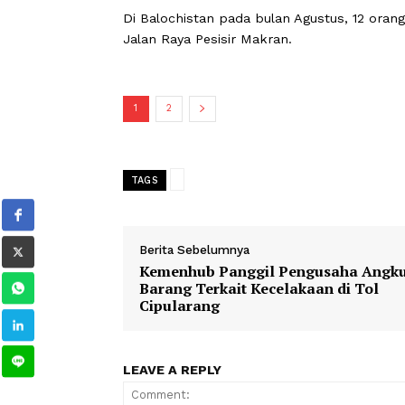
menghadiri pesta pernikahan. Saat ke
Kecelakaan jalan raya dengan angka ke
langkah-langkah keselamatan yang kur
transportasi yang sering kali rusak.
Di Balochistan pada bulan Agustus, 1
Jalan Raya Pesisir Makran.
1
2
TAGS