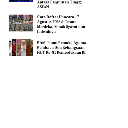
Merah Putih
Pejabat Indonesia Usulkan
Perdalam Kerja Sama
Pendidikan AI Regional di
rjun ke
Antara Perguruan Tinggi
ASEAN
nya
Cara Daftar Upacara 17
Agustus 2026 di Istana
Merdeka, Simak Syarat dan
h hilang,"
Jadwalnya
Profil Enam Pemuka Agama
Pembaca Doa Kebangsaan
HUT Ke-81 Kemerdekaan RI
i tampaknya
 terjun ke
ya, untuk