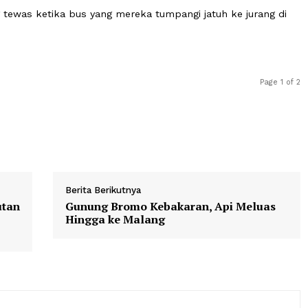
celakaan, bus sedang dalam perjalanan pulang.
matian yang tinggi sering terjadi di Pakistan. Ini diseba
ang diperhatikan, pelatihan pengemudi buruk, dan infra
2 orang tewas ketika bus yang mereka tumpangi jatuh ke j