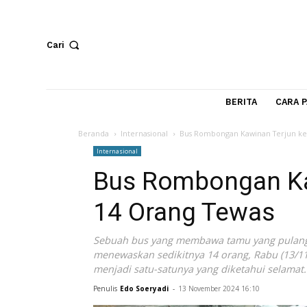
Cari
BERITA
Beranda
Internasional
Bus Rombongan Kawinan Te
Internasional
Bus Rombongan 
14 Orang Tewas
Sebuah bus yang membawa tamu yang pu
menewaskan sedikitnya 14 orang, Rabu 
menjadi satu-satunya yang diketahui s