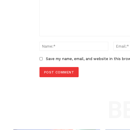
Berita Sebelumnya
Kemenhub Panggil Pengusaha 
Barang Terkait Kecelakaan di T
Cipularang
LEAVE A REPLY
Comment:
Name
Save my name, email, and website in t