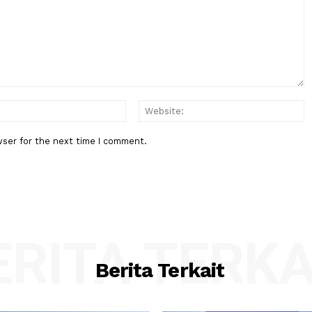
Berita Berikutnya
Angkutan
Gunung Bromo Kebakaran, Api M
ol
Hingga ke Malang
:*
Email:*
his browser for the next time I comment.