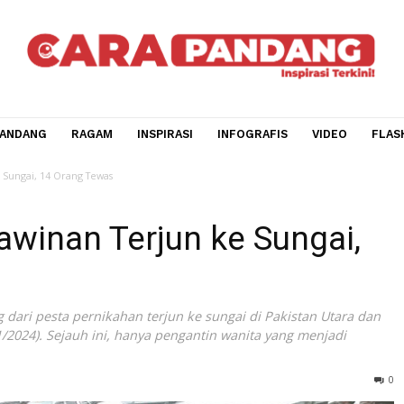
CARA PANDANG
RAGAM
INSPIRASI
INFOGRAFIS
V
rjun ke Sungai, 14 Orang Tewas
Kawinan Terjun ke Sung
lang dari pesta pernikahan terjun ke sungai di Pakistan 
(13/11/2024). Sejauh ini, hanya pengantin wanita yang men
elamat.