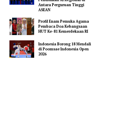
Hoaks Aksi Demonstrasi di
Medsos
Pejabat Indonesia Usulkan
Perdalam Kerja Sama
Pendidikan AI Regional di
Antara Perguruan Tinggi
ASEAN
 tujuan
Profil Enam Pemuka Agama
rsembunyi,
Pembaca Doa Kebangsaan
pan.
HUT Ke-81 Kemerdekaan RI
Indonesia Borong 18 Mendali
nal dengan
di Poomsae Indonesia Open
asi
2026
sedang
ku grooming
 perhatian
ingkungan