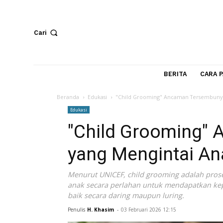
Cari
BERITA
Beranda
Edukasi
"Child Grooming" Ancaman Terse
Edukasi
"Child Groomin
yang Mengintai A
Menurut UNICEF, child grooming adal
anak secara perlahan untuk mendapatk
baik secara daring maupun luring.