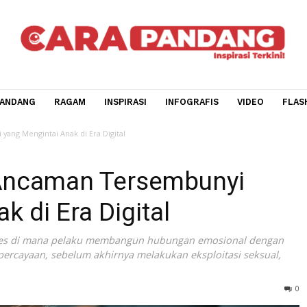
CARA PANDANG
RAGAM
INSPIRASI
INFOGRAFIS
V
mbunyi yang Mengintai Anak di Era Digital
g" Ancaman Tersembunyi
nak di Era Digital
ah proses di mana pelaku membangun hubungan emosiona
an kepercayaan, sebelum akhirnya melakukan eksploitasi 