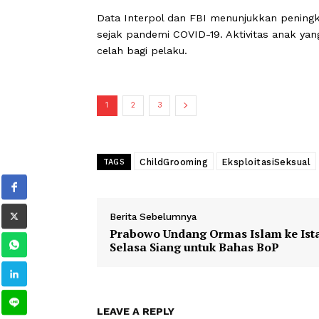
terdekat, lalu perlahan memperkenal
“Grooming jarang dilakukan dengan 
seperti rasa diterima, perhatian, dan 
kejahatan seksual anak yang kerap b
Data Interpol dan FBI menunjukkan pe
sejak pandemi COVID-19. Aktivitas a
celah bagi pelaku.
1
2
3
ChildGrooming
EksploitasiSe
TAGS