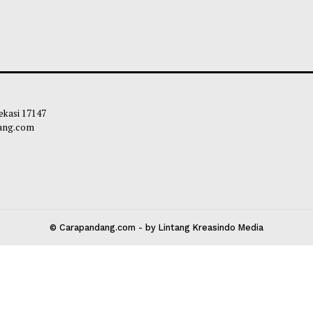
etapkan Batas Kemiskinan Baru:
Anggaran MBG Re
9 Juta per Rumah Tangga per
Sektor Pendidika
n
Pemerintah Tinda
bibi
-
05 Agustus 2026 17:55
Maliq
-
04 Agust