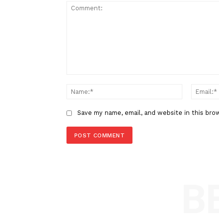
Berita Sebelumnya
Prabowo Undang Ormas Islam k
Selasa Siang untuk Bahas BoP
LEAVE A REPLY
Comment:
Name