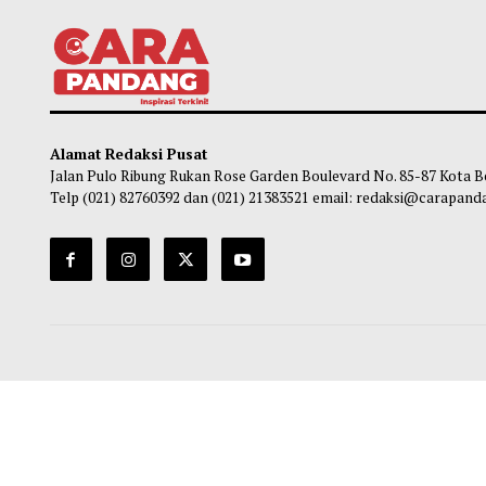
Gerakan Nasional Ruang Aman dan
BPS T
Nyaman Anak Perkuat Komitmen
Rp3,0
Wujudkan Budaya Sekolah Aman dan
Bula
Nyaman
Ha
Chairul Hidayah
-
06 Agustus 2026 08:30