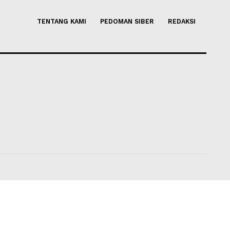
smi Diminta Lepas dari
Pejabat Indonesia Usulkan P
n, Komisi X Minta
Kerja Sama Pendidikan AI Reg
k Lanjuti Putusan MK
Antara Perguruan Tinggi AS
us 2026 07:37
Maliq
-
02 Agustus 2026 17:15
TENTANG KAMI
PEDOMAN SIBER