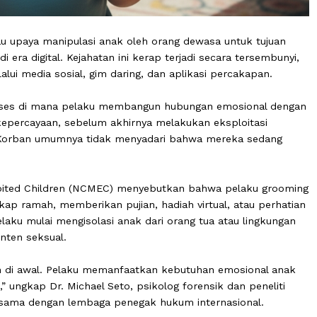
ing atau upaya manipulasi anak oleh orang dewasa untuk
rius di era digital. Kejahatan ini kerap terjadi secara te
ma melalui media sosial, gim daring, dan aplikasi percaka
lah proses di mana pelaku membangun hubungan emosio
tkan kepercayaan, sebelum akhirnya melakukan eksploit
luring. Korban umumnya tidak menyadari bahwa mereka 
 & Exploited Children (NCMEC) menyebutkan bahwa pela
bersikap ramah, memberikan pujian, hadiah virtual, atau
uk, pelaku mulai mengisolasi anak dari orang tua atau l