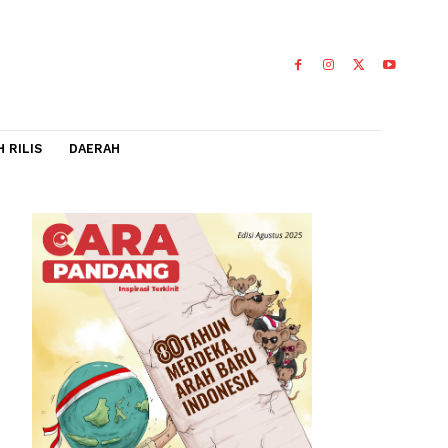
IDEO
FLASH RILIS
DAERAH
l dengan
seksual,