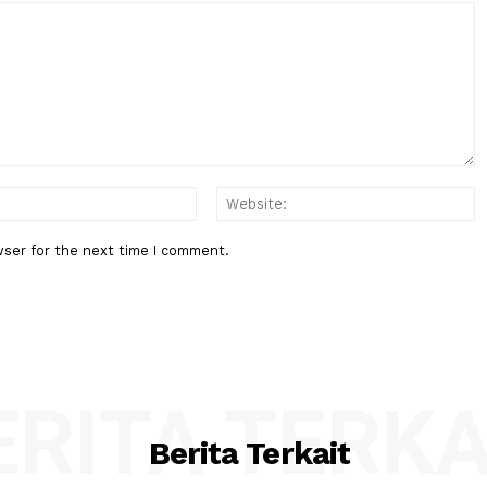
Berita Berikutnya
e Istana
China Rilis Peta Bulan yang
Disempurnakan, Berdayakan Eksp
di Masa Mendatang
:*
Email:*