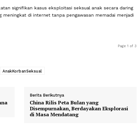
kan konten seksual.
paksaan di awal. Pelaku memanfaatkan kebutuhan emosio
validasi,” ungkap Dr. Michael Seto, psikolog forensik dan p
ekerja sama dengan lembaga penegak hukum internasiona
ningkatan signifikan kasus eksploitasi seksual anak sec
nak yang meningkat di internet tanpa pengawasan memad
ksual
AnakKorbanSeksual