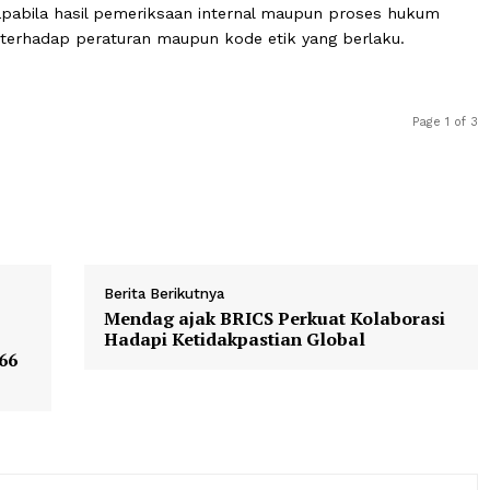
an intimidasi maupun ancaman terhadap wartawan haru
ganisasi profesi, maupun aparat penegak hukum.
ujuh tuntutan.
paten Pohuwato melakukan evaluasi terhadap jabatan o
edik apabila hasil pemeriksaan internal maupun proses
garan terhadap peraturan maupun kode etik yang berlak
Berita Berikutnya