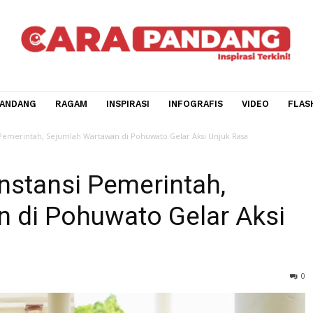
CARA PANDANG
RAGAM
INSPIRASI
INFOGRAFIS
V
Instansi Pemerintah, Sejumlah Wartawan di Pohuwato Gelar Aksi Unjuk Rasa
h Instansi Pemerintah,
wan di Pohuwato Gelar A