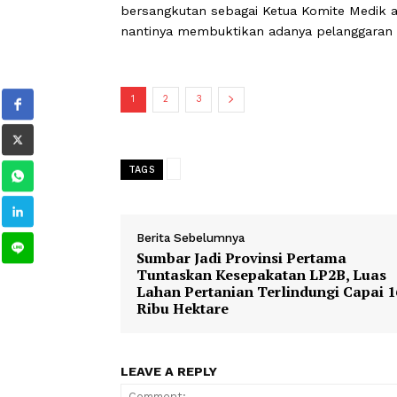
undang-undang sehingga setiap duga
perhatian serius dari pemerintah, or
Massa aksi kemudian menyampaikan t
Pertama, mendesak Pemerintah Kabu
bersangkutan sebagai Ketua Komite M
nantinya membuktikan adanya pelang
1
2
3
TAGS
Berita Sebelumnya