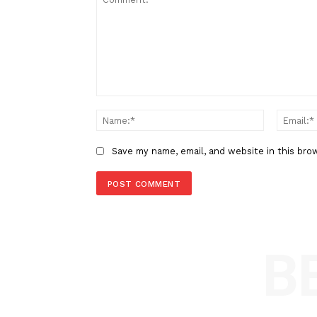
Sumbar Jadi Provinsi Pertama
Tuntaskan Kesepakatan LP2B, 
Lahan Pertanian Terlindungi C
Ribu Hektare
LEAVE A REPLY
Comment:
Name
Save my name, email, and website in t