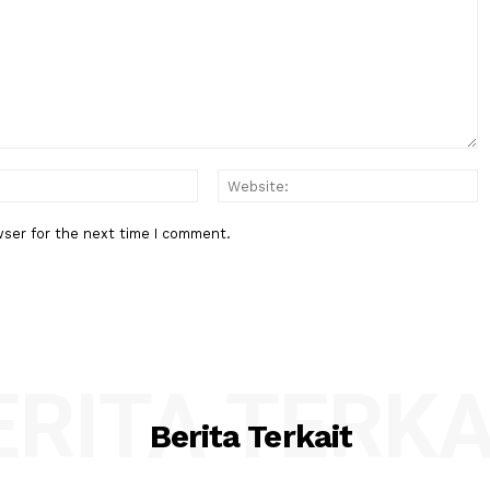
Mendag ajak BRICS Perkuat Kola
Luas
Hadapi Ketidakpastian Global
apai 166
:*
Email:*
his browser for the next time I comment.