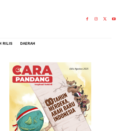
IDEO
FLASH RILIS
DAERAH
ksi
0