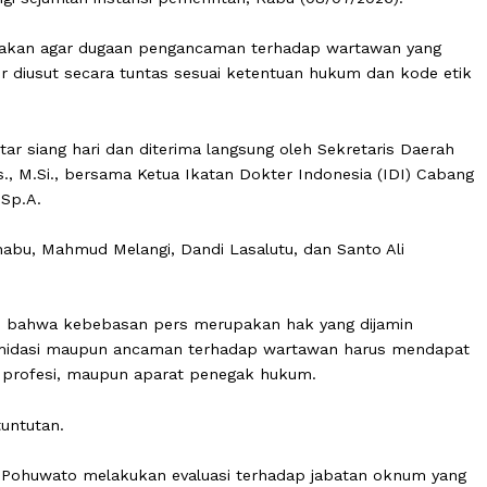
lah wartawan dari berbagai media di Kabupaten Pohuwa
datangi sejumlah instansi pemerintah, Rabu (08/07/2026
ntuk desakan agar dugaan pengancaman terhadap wartaw
 dokter diusut secara tuntas sesuai ketentuan hukum da
o sekitar siang hari dan diterima langsung oleh Sekretar
, S.Sos., M.Si., bersama Ketua Ikatan Dokter Indonesia (
bunan, Sp.A.
ans Mahabu, Mahmud Melangi, Dandi Lasalutu, dan Santo A
mpaikan bahwa kebebasan pers merupakan hak yang dija