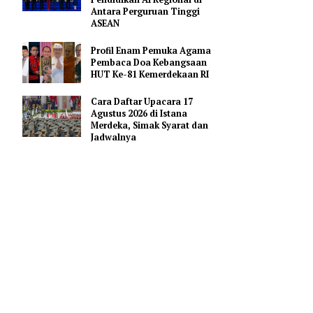
Hoaks Aksi Demonstrasi di
Medsos
Pejabat Indonesia Usulkan
to
Perdalam Kerja Sama
).
Pendidikan AI Regional di
Antara Perguruan Tinggi
ASEAN
an yang
n kode etik
Profil Enam Pemuka Agama
Pembaca Doa Kebangsaan
HUT Ke-81 Kemerdekaan RI
is Daerah
Cara Daftar Upacara 17
IDI) Cabang
Agustus 2026 di Istana
Merdeka, Simak Syarat dan
Jadwalnya
li
min