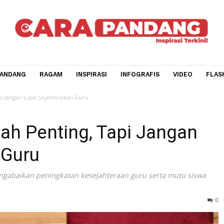
CARA PANDANG
RAGAM
INSPIRASI
INFOGRAFIS
V
ting, Tapi Jangan Lupa Sejahterakan Guru
olah Penting, Tapi Jan
an Guru
ak mengabaikan peningkatan kesejahteraan guru serta mu