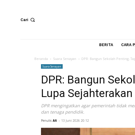
Cari
BERITA
Beranda
Suara Senayan
DPR: Bangun Sekolah Pen
Suara Senayan
DPR: Bangun Sek
Lupa Sejahterak
DPR mengingatkan agar pemerintah tid
dan tenaga pendidik.
Penulis
Afi
-
13 Juni 2026 20:12