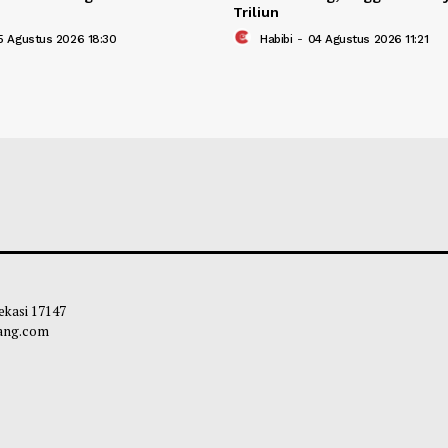
i IX Minta Kemenkes Investigasi
DPR Usul Peneri
nan BPJS dan Tenaga Kesehatan
26 Juta Orang, A
pati
Triliun
bibi
-
05 Agustus 2026 18:30
Habibi
-
04 Agust