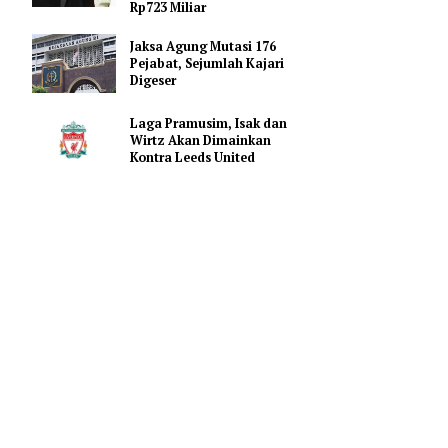
Promosi Vape
FIFA Beri Ultimatum ke 211
Anggota: Dukung Penjualan
Saham atau Kehilangan
Rp723 Miliar
Jaksa Agung Mutasi 176
Pejabat, Sejumlah Kajari
Digeser
Laga Pramusim, Isak dan
 mutu
Wirtz Akan Dimainkan
Kontra Leeds United
ndikatif
an