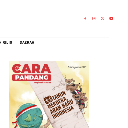
IDEO
FLASH RILIS
DAERAH
gan
tu siswa
0