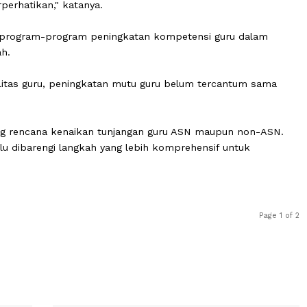
nfrastruktur pendidikan memang penting. Tapi dia men
aya manusia pendidikan juga sangat penting, seperti me
a PR. Kesejahteraan guru harus meningkat, kemudian mutu 
us terperhatikan," katanya.
suknya program-program peningkatan kompetensi guru 
erintah.
n kualitas guru, peningkatan mutu guru belum tercantu
dukung rencana kenaikan tunjangan guru ASN maupun n
ut perlu dibarengi langkah yang lebih komprehensif untu
ional.