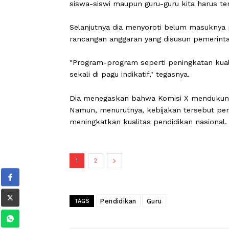
Dia menyatakan bahwa pembangunan i
perhatian terhadap kualitas sumber d
kesejahteraan guru.
"Tetapi jangan lupa, kita masih puny
siswa-siswi maupun guru-guru kita har
Selanjutnya dia menyoroti belum ma
rancangan anggaran yang disusun pem
"Program-program seperti peningkata
sekali di pagu indikatif," tegasnya.
Dia menegaskan bahwa Komisi X men
Namun, menurutnya, kebijakan terseb
meningkatkan kualitas pendidikan nas