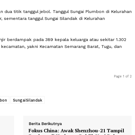
i sekitar pukul 07.00 WIB setelah sebelumnya dilaporka
mbon jebol.
tanggul yang jebol. Saat kejadian, diduga korban keluar ru
 ia terseret arus," ujar Kapolsek Tugu, Kompol Fajar Wi
kibatkan dua titik tanggul jebol. Tanggul Sungai Plumbon 
meter, sementara tanggul Sungai Silandak di Kelurahan
, banjir berdampak pada 389 kepala keluarga atau sekit
 di tiga kecamatan, yakni Kecamatan Semarang Barat, Tu