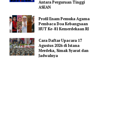
Merah Putih
Pejabat Indonesia Usulkan
Perdalam Kerja Sama
Pendidikan AI Regional di
Antara Perguruan Tinggi
ASEAN
Profil Enam Pemuka Agama
 Sungai
Pembaca Doa Kebangsaan
HUT Ke-81 Kemerdekaan RI
Cara Daftar Upacara 17
Agustus 2026 di Istana
Merdeka, Simak Syarat dan
Jadwalnya
. Ia
o,
dnya