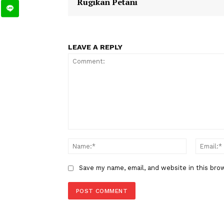
Banjir
BanjirSemarang
Sung
TAGS
Berita Sebelumnya
Prabowo Minta Ekspor Beras T
Rugikan Petani
LEAVE A REPLY