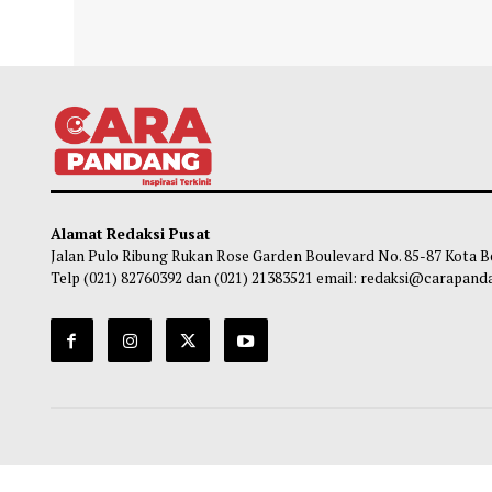
Gunung Bromo Kebakaran, Api Meluas
Karhu
Hingga ke Malang
15 He
Habibi
-
06 Agustus 2026 17:46
Ha