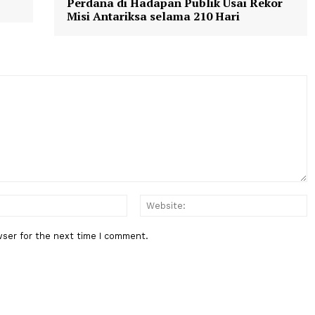
aiPlumbon
SungaiSilandak
Berita Berikutnya
idak
Fokus China: Awak Shenzhou-21
Perdana di Hadapan Publik Usai
Misi Antariksa selama 210 Hari