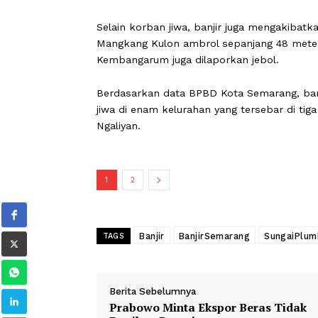
ditemukan pada Sabtu (16/5/2026) pag
terseret arus saat tanggul Sungai Plu
"Korban tinggal tepat di depan titik 
memantau kondisi sungai, namun nahas
dikutip Kompas.
Selain korban jiwa, banjir juga menga
Mangkang Kulon ambrol sepanjang 48 
Kembangarum juga dilaporkan jebol.
Berdasarkan data BPBD Kota Semarang
jiwa di enam kelurahan yang tersebar
Ngaliyan.
1
2