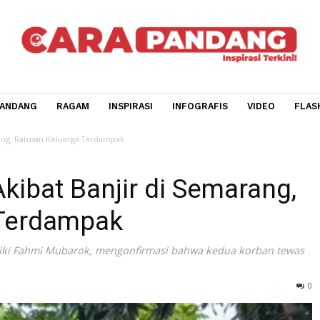
CARA PANDANG
RAGAM
INSPIRASI
INFOGRAFIS
V
di Semarang, Ratusan Keluarga Terdampak
 Akibat Banjir di Semar
ga Terdampak
mpol Riki Fahmi Mubarok, mengonfirmasi bahwa kedua kor