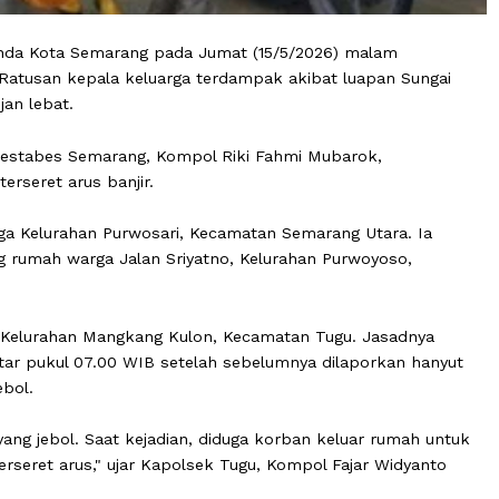
g melanda Kota Semarang pada Jumat (15/5/2026) malam
unia. Ratusan kepala keluarga terdampak akibat luapan
icu hujan lebat.
s Polrestabes Semarang, Kompol Riki Fahmi Mubarok,
was terseret arus banjir.
), warga Kelurahan Purwosari, Kecamatan Semarang Utara
elakang rumah warga Jalan Sriyatno, Kelurahan Purwoyos
warga Kelurahan Mangkang Kulon, Kecamatan Tugu. Jasa