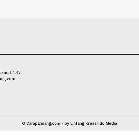
tla di Ogan Ilir Ancam Permukiman,
Pemprov DKI Ber
ktare Lahan Hangus
Landfill di Banta
bibi
-
27 Juli 2026 14:40
Habibi
-
19 Juli 