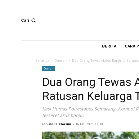
Cari
BERITA
Beranda
Daerah
Dua Orang Tewas Akibat Banjir 
Daerah
Dua Orang Tewas
Ratusan Keluar
Kasi Humas Polrestabes Semarang, Ko
terseret arus banjir.
Penulis
H. Khasim
-
16 Mei 2026 17:10