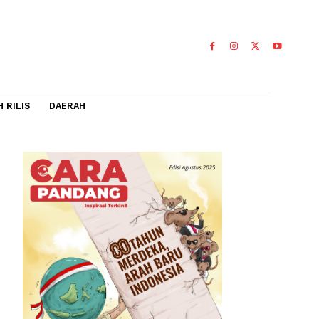
IDEO
FLASH RILIS
DAERAH
ang,
ban tewas
0