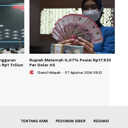
KAIT
 Tambahan Anggaran
Rupiah Melemah 0,07% Posis