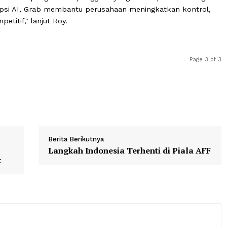
 menghadirkan pengalaman pengguna yang lebih optimal
ta adopsi AI, Grab membantu perusahaan meningkatkan 
p kompetitif," lanjut Roy.
Berita Berikutnya
ol
Langkah Indonesia Terhenti di P