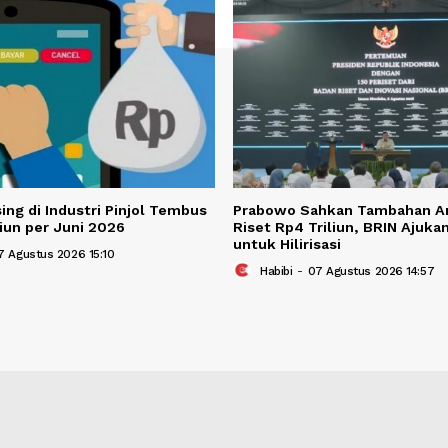
BERITA TER
Berita Terkait
tasi Asing di Industri Pinjol Tembus
Prabowo Sahkan