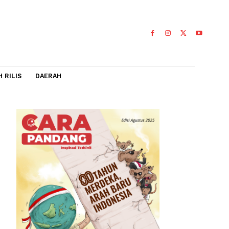
IDEO
FLASH RILIS
DAERAH
gi
aptasi di
0