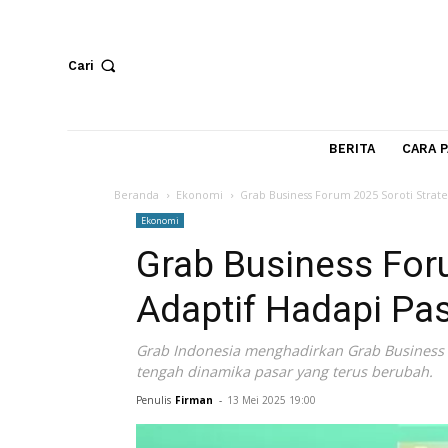
Cari
BERITA
Beranda
Ekonomi
Grab Business Forum 2025 Sorot
Ekonomi
Grab Business F
Adaptif Hadapi 
Grab Indonesia menghadirkan Grab Bu
tengah dinamika pasar yang terus ber
Penulis
Firman
-
13 Mei 2025 19:00