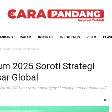
CARA PANDANG
RAGAM
INSPIRASI
INFOGRAFIS
V
i Strategi Adaptif Hadapi Pasar Global
orum 2025 Soroti Strate
Pasar Global
siness Forum 2025 menyoroti pentingnya kemampuan berad
ubah.