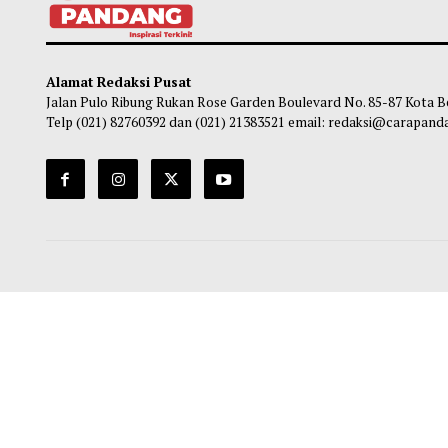
BGN Tetapkan Pembagian Wilayah Bagi
Prabo
Pejabat Daerah untuk Perkuat
Sekol
Pengawasan Pelaksanaan MBG
Gener
Obie
-
07 Agustus 2026 22:00
Ha
Alamat Redaksi Pusat
Jalan Pulo Ribung Rukan Rose Garden Boulevard No. 85-87
Telp (021) 82760392 dan (021) 21383521 email: redaksi@