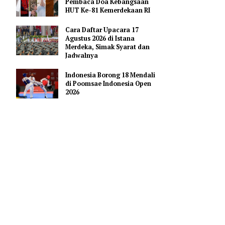
Pendidikan AI Regional di
Antara Perguruan Tinggi
ASEAN
Profil Enam Pemuka Agama
Pembaca Doa Kebangsaan
HUT Ke-81 Kemerdekaan RI
Cara Daftar Upacara 17
Agustus 2026 di Istana
hun per 31
Merdeka, Simak Syarat dan
Jadwalnya
Indonesia Borong 18 Mendali
aftar di
di Poomsae Indonesia Open
ngan
2026
ik yang