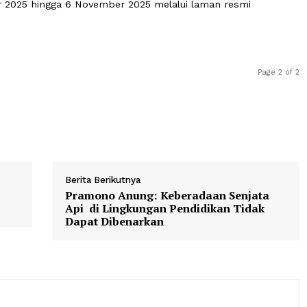
da PPG Tahun 2025 mencakup 12 bidang studi umum dan 1
disesuaikan dengan proyeksi kebutuhan guru nasional p
pembangunan pendidikan jangka menengah.
 Oktober 2025 hingga 6 November 2025 melalui laman resm
Berita Berikutnya