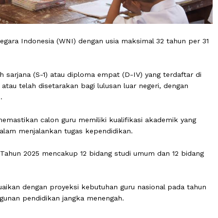
rga Negara Indonesia (WNI) dengan usia maksimal 32 ta
ki ijazah sarjana (S-1) atau diploma empat (D-IV) yang terd
Dikti) atau telah disetarakan bagi lulusan luar negeri, de
al 3,00.
 untuk memastikan calon guru memiliki kualifikasi akadem
isme dalam menjalankan tugas kependidikan.