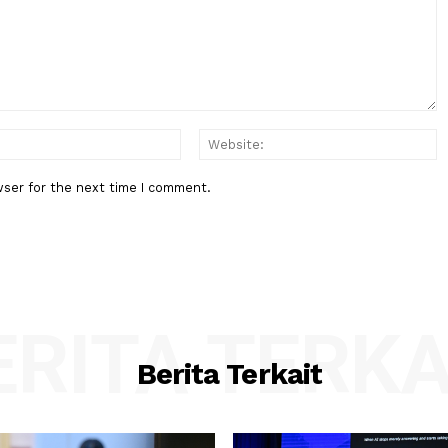
alur
Pramono Anung: Keberadaan Sen
Api di Lingkungan Pendidikan T
Dapat Dibenarkan
:*
Email:*
his browser for the next time I comment.