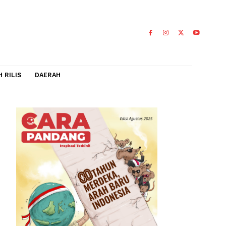
IDEO
FLASH RILIS
DAERAH
kan Profesi
on guru