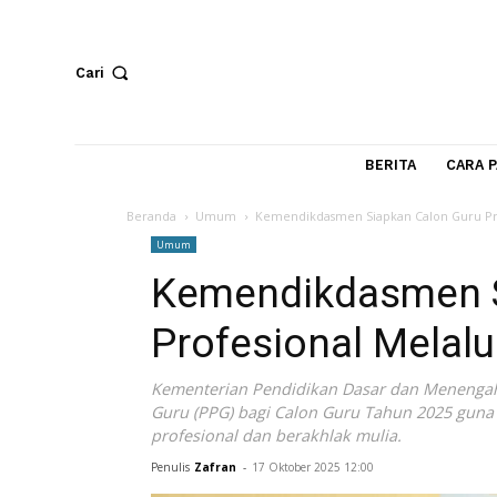
Cari
BERITA
Beranda
Umum
Kemendikdasmen Siapkan Calon G
Umum
Kemendikdasmen
Profesional Mel
Kementerian Pendidikan Dasar dan Me
Guru (PPG) bagi Calon Guru Tahun 202
profesional dan berakhlak mulia.