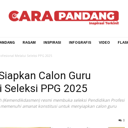
CARA PANDANG
RAGAM
INSPIRASI
INFOGRAFIS
V
uru Profesional Melalui Seleksi PPG 2025
 Siapkan Calon Guru
alui Seleksi PPG 2025
nengah (Kemendikdasmen) resmi membuka seleksi Pendidi
5 guna memenuhi amanat konstitusi untuk menyiapkan cal