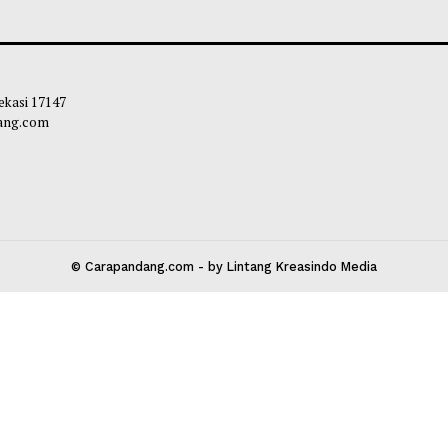
wo Resmi Terapkan Kurikulum IB di
Wamen Nezar: Saa
ah Unggulan, Target Cetak
Tata Kelola Tak B
asi Kelas Dunia
Chairul Hidayah
-
bibi
-
07 Agustus 2026 16:20
 Kota Bekasi 17147
carapandang.com