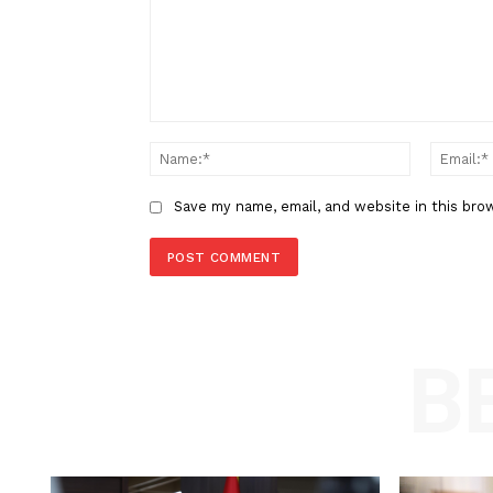
Sebanyak 37 Bangunan Liar di J
Kereta Jakbar Dibongkar
LEAVE A REPLY
Comment:
Name
Save my name, email, and website in t