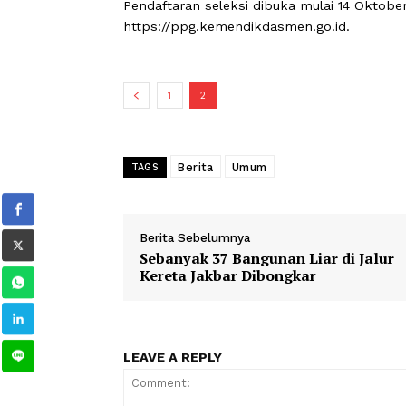
Adapun bidang studi yang dibuka pa
studi kejuruan.
Nunuk menambahkan bidang studi ini 
2027 sehingga selaras dengan arah 
Pendaftaran seleksi dibuka mulai 14
https://ppg.kemendikdasmen.go.id.
1
2
Berita
Umum
TAGS
Berita Sebelumnya