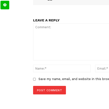
TAGS
Berita Sebelumnya
BEM Bersatu Duga ada Oknum 
Petinggi Militer dibalik Penol
LEAVE A REPLY