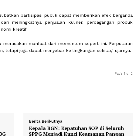
olahraga, tetapi juga tentang bagaimana sebuah mome
arakat. Ada peluang ekonomi yang bisa tumbuh ketika
" kata Lamhot dalam keterangannya di Jakarta, Rabu.
yusul kegiatan nobar laga Piala Dunia 2026 antara Span
amhot Sinaga (Relasi) di RM Sederhana, Pagururan, Suma
ga.
ang melibatkan partisipasi publik dapat memberikan ef
ulai dari meningkatnya penjualan kuliner, perdagan
as ekonomi kreatif.
ng bisa merasakan manfaat dari momentum seperti ini.
egiatan, tetapi juga dapat menyebar ke lingkungan sekitar