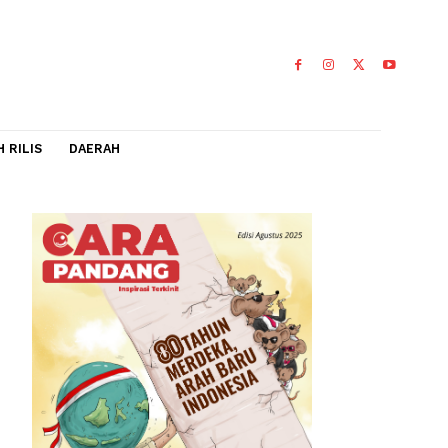
IDEO
FLASH RILIS
DAERAH
Ruang
al
a 2026