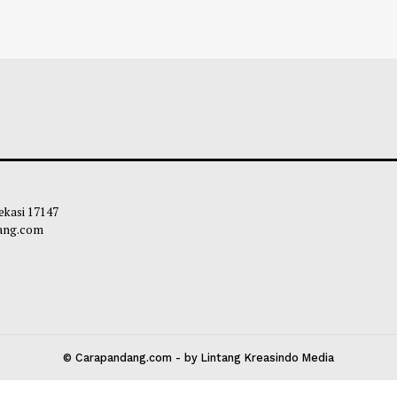
i IX Minta Kemenkes Investigasi
DPR Usul Peneri
nan BPJS dan Tenaga Kesehatan
26 Juta Orang, A
pati
Triliun
bibi
-
05 Agustus 2026 18:30
Habibi
-
04 Agust