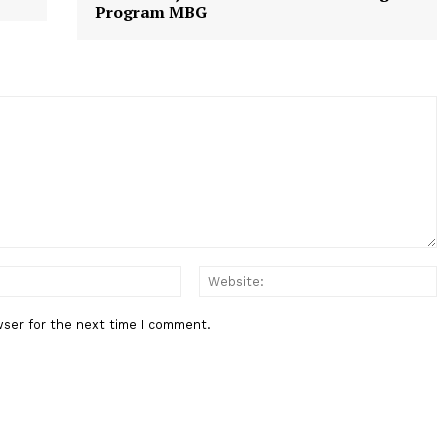
Berita Berikutnya
eks
Kepala BGN: Kepatuhan SOP di S
akan MBG
SPPG Menjadi Kunci Keamanan 
Program MBG