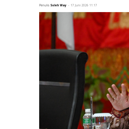
dapat menjadi ruang kebersamaan mas
peningkatan aktivitas usaha berbasis 
Penulis
Soleh Way
-
17 Juni 2026 11:17