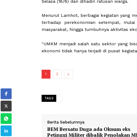
"Piala Dunia bukan hanya tentang 
dapat memberikan manfaat bagi masy
berkumpul dan beraktivitas bersama,
Pernyataan tersebut disampaikan men
Tanjung Verde yang digelar Relawan L
Selasa (16/6) dan dihadiri ratusan war
Menurut Lamhot, berbagai kegiatan y
terhadap perekonomian setempat, m
masyarakat, hingga tumbuhnya aktivit
"UMKM menjadi salah satu sektor ya
ekonomi tidak hanya terjadi di pusat k
1
2