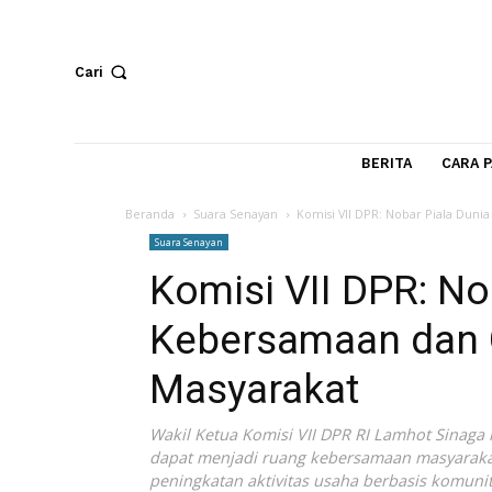
Cari
BERITA
Beranda
Suara Senayan
Komisi VII DPR: Nobar P
Suara Senayan
Komisi VII DPR:
Kebersamaan da
Masyarakat
Wakil Ketua Komisi VII DPR RI Lamhot 