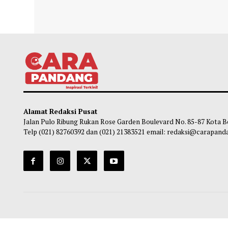
DPR Minta Masyarakat dan Pelaku Usaha
Komis
Berpartisipasi Aktif dalam Sensus
Laya
Ekonomi 2026
Nirem
Amir Fiqi
-
05 Agustus 2026 18:31
Ha