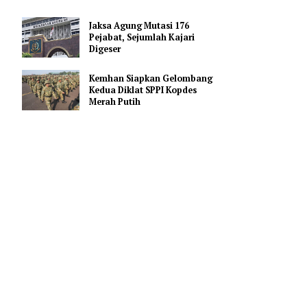
Promosi Vape
Laga Pramusim, Isak dan
Wirtz Akan Dimainkan
Kontra Leeds United
Jaksa Agung Mutasi 176
Pejabat, Sejumlah Kajari
Digeser
Kemhan Siapkan Gelombang
ama (nobar)
Kedua Diklat SPPI Kopdes
Merah Putih
pergerakan
 itu dapat
 kecil, dan