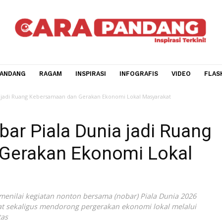
CARA PANDANG
RAGAM
INSPIRASI
INFOGRAFIS
V
iala Dunia jadi Ruang Kebersamaan dan Gerakan Ekonomi Lokal Masyarakat
 Nobar Piala Dunia jadi 
n Gerakan Ekonomi Lok
Sinaga menilai kegiatan nonton bersama (nobar) Piala Duni