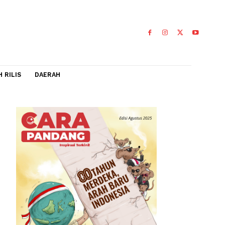
IDEO
FLASH RILIS
DAERAH
ran
g,
0