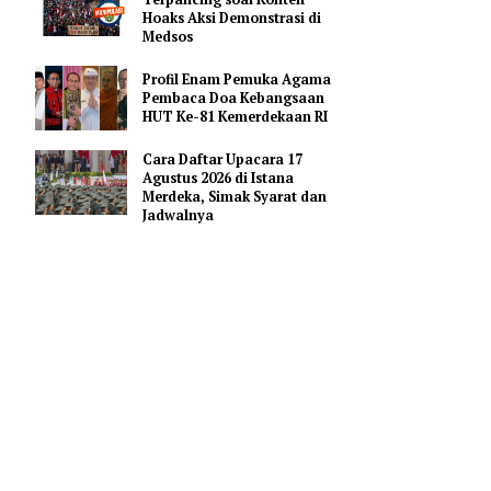
Pendidikan AI Regional di
Antara Perguruan Tinggi
ASEAN
IPR: Masyarakat Jangan
api dari
Terpancing soal Konten
Hoaks Aksi Demonstrasi di
Medsos
ta Sony
Profil Enam Pemuka Agama
ansparan
Pembaca Doa Kebangsaan
HUT Ke-81 Kemerdekaan RI
Cara Daftar Upacara 17
o
Agustus 2026 di Istana
un.
Merdeka, Simak Syarat dan
Jadwalnya
ingga tata
ingi