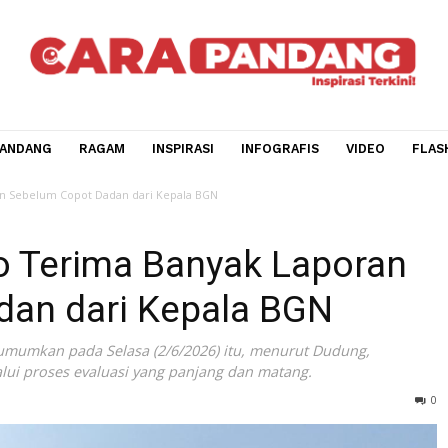
CARA PANDANG
RAGAM
INSPIRASI
INFOGRAFIS
V
k Laporan Sebelum Copot Dadan dari Kepala BGN
owo Terima Banyak Lapo
Dadan dari Kepala BGN
ng diumumkan pada Selasa (2/6/2026) itu, menurut Dudun
 melalui proses evaluasi yang panjang dan matang.