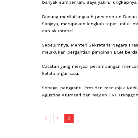
"Saya rasa ke presiden yang sampai bu
banyak sumber lah. Saya yakin," ungk
Dudung menilai langkah pencopotan 
Sanjaya, merupakan langkah tepat un
dan akuntabel.
Sebelumnya, Menteri Sekretaris Ne
melakukan pergantian pimpinan BGN be
Catatan yang menjadi pertimbangan 
kelola organisasi.
Sebagai pengganti, Presiden menunju
Agustina Arumsari dan Mayjen TNI Tr