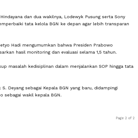
kan tidak serta merta dari temuan saya di lapangan, tet
apnya.
Dadan Hindayana dan dua wakilnya, Lodewyk Pusung ser
tuk memperbaiki tata kelola BGN ke depan agar lebih tr
gara Prasetyo Hadi mengumumkan bahwa Presiden Prabow
rdasarkan hasil monitoring dan evaluasi selama 1,5 tah
mencakup masalah kedisiplinan dalam menjalankan SOP h
k Nanik S. Deyang sebagai Kepala BGN yang baru, didamp
enggono sebagai wakil kepala BGN.