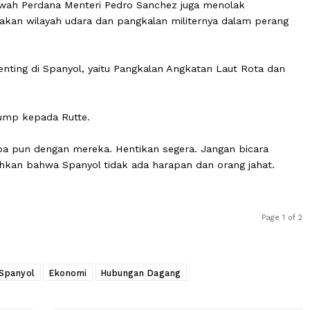
NATO. Mereka tidak berpartisipasi, mereka tidak membay
n Spanyol," tambahnya.
kan Spanyol terhadap target baru NATO yang mewajibka
anan hingga 5% dari PDB.
yol di bawah Perdana Menteri Pedro Sanchez juga menolak
nggunakan wilayah udara dan pangkalan militernya dala
liter penting di Spanyol, yaitu Pangkalan Angkatan Laut 
kata Trump kepada Rutte.
ngan apa pun dengan mereka. Hentikan segera. Jangan bi
nambahkan bahwa Spanyol tidak ada harapan dan orang j