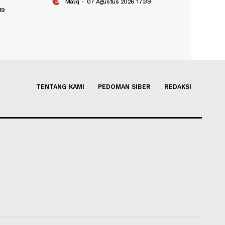
pang Kerja Sama
FAA Perintahkan Inspeksi Pe
ologi Persinyalan
Boeing 737 MAX Terkait Ret
Maliq
-
07 Agustus 2026 17:39
gustus 2026 19:19