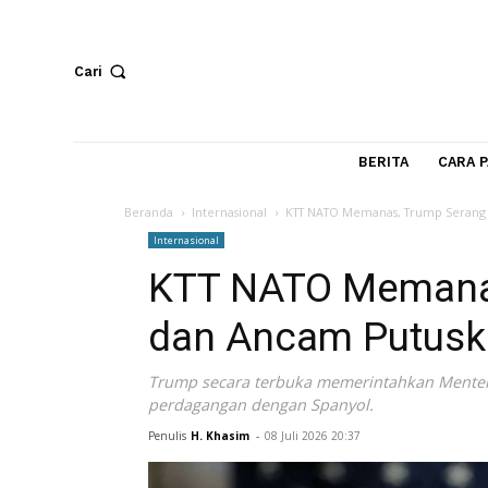
Cari
BERITA
Beranda
Internasional
KTT NATO Memanas, Trump
Internasional
KTT NATO Mema
dan Ancam Put
Trump secara terbuka memerintahkan 
perdagangan dengan Spanyol.
Penulis
H. Khasim
-
08 Juli 2026 20:37