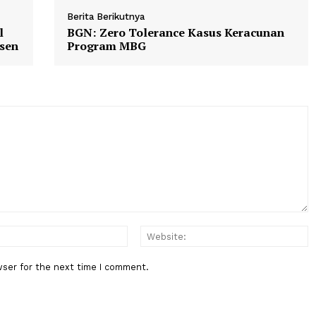
ATO
Spanyol
Ekonomi
Hubungan Dagang
Berita Berikutnya
m Ojol
BGN: Zero Tolerance Kasus Ker
 8 Persen
Program MBG