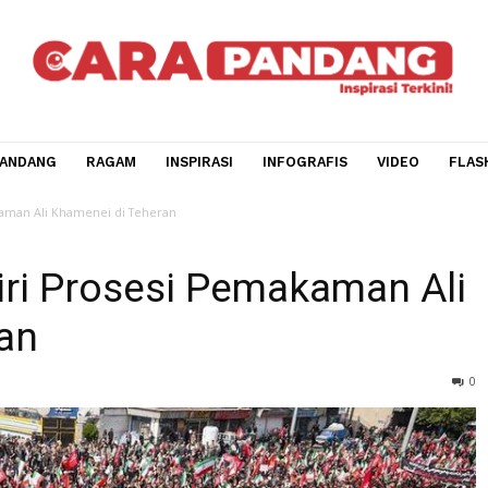
CARA PANDANG
RAGAM
INSPIRASI
INFOGRAFIS
V
esi Pemakaman Ali Khamenei di Teheran
adiri Prosesi Pemakaman
heran