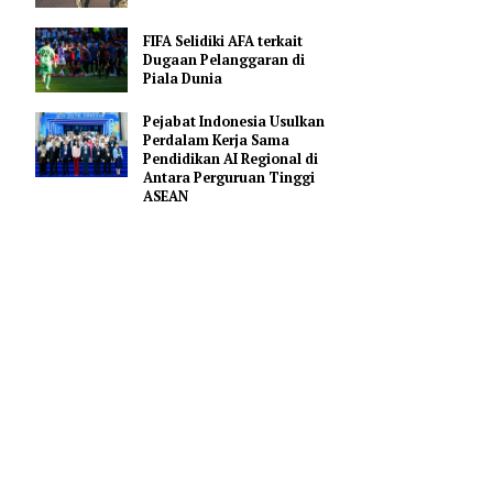
Kontra Leeds United
Kemhan Siapkan Gelombang
Kedua Diklat SPPI Kopdes
Merah Putih
eheran pada
nei, yang
FIFA Selidiki AFA terkait
Dugaan Pelanggaran di
Piala Dunia
 Imam
Pejabat Indonesia Usulkan
Perdalam Kerja Sama
iden
Pendidikan AI Regional di
 Jannati,
Antara Perguruan Tinggi
 Tertinggi
ASEAN
kipun
 kantor