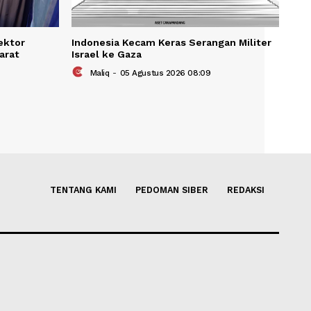
KAIT
rael Tekan Sektor
Indonesia Kecam Keras Seran
a dan Tepi Barat
Israel ke Gaza