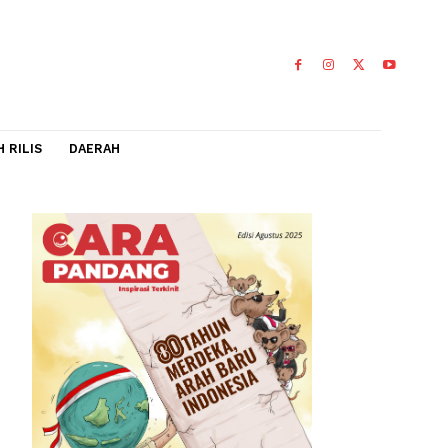
IDEO
FLASH RILIS
DAERAH
 Ali
0