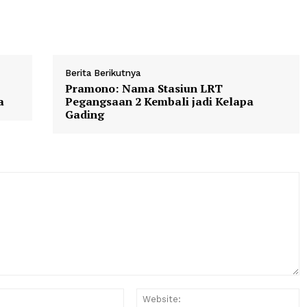
tu setempat (09.30 WIB), dan para pelayat mengiringi pet
serta anggota keluarganya, yang juga tewas dalam seran
 km yang dimulai dari Jalan Damavand di Teheran timur hi
 sebelah barat ibu kota.
Berita Berikutnya
Modi
Pramono: Nama Stasiun LRT
I-India
Pegangsaan 2 Kembali jadi Kela
Gading