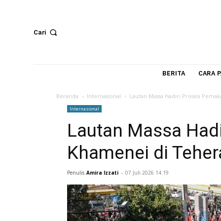
Cari
BERITA
Beranda
Internasional
Lautan Massa Hadiri Pros
Internasional
Lautan Massa H
Khamenei di Te
Penulis
Amira Izzati
-
07 Juli 2026 14:19