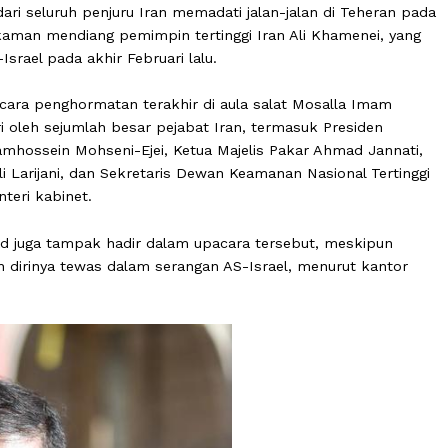
sa dari seluruh penjuru Iran memadati jalan-jalan di T
i pemakaman mendiang pemimpin tertinggi Iran Ali Khame
(AS)-Israel pada akhir Februari lalu.
 hari upacara penghormatan terakhir di aula salat Mosalla
dihadiri oleh sejumlah besar pejabat Iran, termasuk Pres
Gholamhossein Mohseni-Ejei, Ketua Majelis Pakar Ahmad
Amoli Larijani, dan Sekretaris Dewan Keamanan Nasional
an menteri kabinet.
inejad juga tampak hadir dalam upacara tersebut, mes
utkan dirinya tewas dalam serangan AS-Israel, menurut