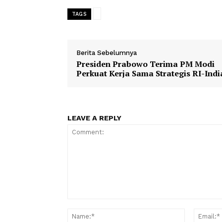
Prosesi dimulai pada pukul 06.00 wak
sang mendiang pemimpin tertinggi be
sama, di sepanjang rute lebih dari 10
Alun Azadi dan Jalan Raya Lashgari di
1
2
3
TAGS
Berita Sebelumnya
Presiden Prabowo Terima PM 
Perkuat Kerja Sama Strategis R