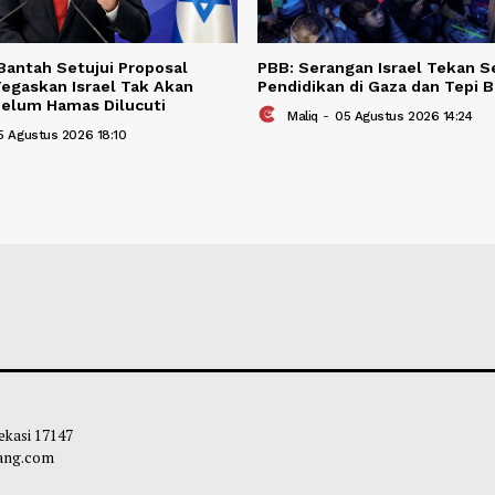
BERITA TER
Berita Terkait
yahu Bantah Setujui Proposal
PBB: Serangan Is
 AS, Tegaskan Israel Tak Akan
Pendidikan di Gaz