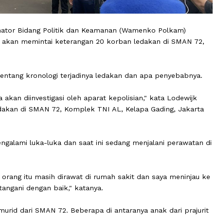
Koordinator Bidang Politik dan Keamanan (Wamenko Pol
n polisi akan memintai keterangan 20 korban ledakan di
 tahu tentang kronologi terjadinya ledakan dan apa peny
 tentunya akan diinvestigasi oleh aparat kepolisian," kata L
asi ledakan di SMAN 72, Komplek TNI AL, Kelapa Gading,
ut mengalami luka-luka dan saat ini sedang menjalani p