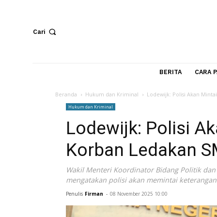
Cari
BERITA
Beranda
Hukum dan Kriminal
Lodewijk: Polisi 
Hukum dan Kriminal
Lodewijk: Polis
Korban Ledaka
Wakil Menteri Koordinator Bidang Pol
mengatakan polisi akan memintai keter
Penulis
Firman
-
08 November 2025 10:00