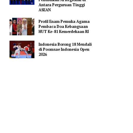
Hoaks Aksi Demonstrasi di
Medsos
Pejabat Indonesia Usulkan
Perdalam Kerja Sama
Pendidikan AI Regional di
Antara Perguruan Tinggi
ASEAN
kam)
Profil Enam Pemuka Agama
 SMAN 72,
Pembaca Doa Kebangsaan
HUT Ke-81 Kemerdekaan RI
Indonesia Borong 18 Mendali
ebabnya.
di Poomsae Indonesia Open
2026
odewijk
 Jakarta
erawatan di