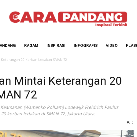
CARA PANDANG
RAGAM
INSPIRASI
INFOGRAFIS
V
Akan Mintai Keterangan 20 Korban Ledakan SMAN 72
i Akan Mintai Keterangan
n SMAN 72
itik dan Keamanan (Wamenko Polkam) Lodewijk Freidrich Pa
angan 20 korban ledakan di SMAN 72, Jakarta Utara.