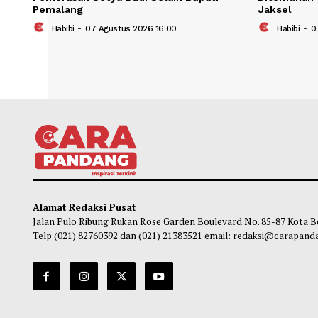
KPK Telusuri Kemungkinan Korban
Ratus
Pemerasan Setya Budi Selain Bupati
Ditem
Pemalang
Jaks
Habibi
-
07 Agustus 2026 16:00
Ha