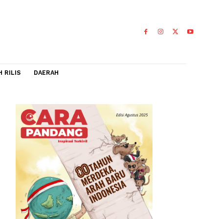
IDEO
FLASH RILIS
DAERAH
 20
ulus
0