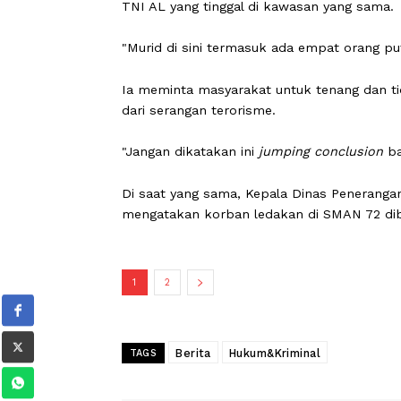
rumah sakit.
"Ada korban yang terjadi itu 20 orang
sana, Alhamdulillah sampai saat ini m
Ia menjelaskan seluruh korban merupa
TNI AL yang tinggal di kawasan yang 
"Murid di sini termasuk ada empat ora
Ia meminta masyarakat untuk tenang
dari serangan terorisme.
"Jangan dikatakan ini
jumping conclu
Di saat yang sama, Kepala Dinas Pen
mengatakan korban ledakan di SMAN 7