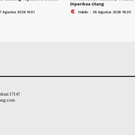
an Senjata, Narkoba, dan CD Porno
Hakim Banding K
ukan di Gudang Yayasan Sekolah
Permohonan Nadie
el
Diperiksa Ulang
bibi
-
07 Agustus 2026 10:51
Habibi
-
05 Agust