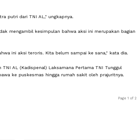
. Ke-20 orang itu masih dirawat di rumah sakit dan saya 
asih ditangani dengan baik," katanya.
kan murid dari SMAN 72. Beberapa di antaranya anak dar
sama.
ng putra putri dari TNI AL," ungkapnya.
 dan tidak mengambil kesimpulan bahwa aksi ini merupa
sion
bahwa ini aksi teroris. Kita belum sampai ke sana," k
erangan TNI AL (Kadispenal) Laksamana Pertama TNI Tun
2 dibawa ke puskesmas hingga rumah sakit oleh prajur