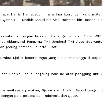
n (Menhan) Sjafrie Sjamsoeddin menerima kunjungan 
enteri Qatar, H.E. Sheikh Saoud bin Abdurrahman bin 
kasi, kegiatan kunjungan tersebut berlangsung pukul 
rna coklat didampingi Panglima TNI Jenderal TNI Agu
i depan gedung Kemhan, Jakarta Pusat.
ung disambut Sjafrie beserta Agus yang sudah menungg