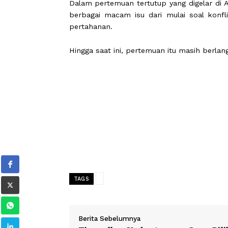
Setelah mereka saling bersalaman,
mengikuti upacara penyambutan.
Usai melakoni upacara penyambuta
masuk ke dalam gedung Kemhan diikut
Dalam pertemuan tertutup yang digel
berbagai macam isu dari mulai soa
pertahanan.
Hingga saat ini, pertemuan itu masih