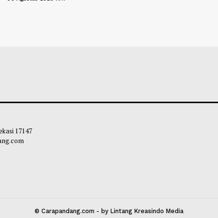
Masyarakat Jangan Terpancing soal
Gubernur Sumut
n Hoaks Aksi Demonstrasi di
Lihat Langsung 
os
Soleh Way
-
06 A
leh Way
-
06 Agustus 2026 11:17