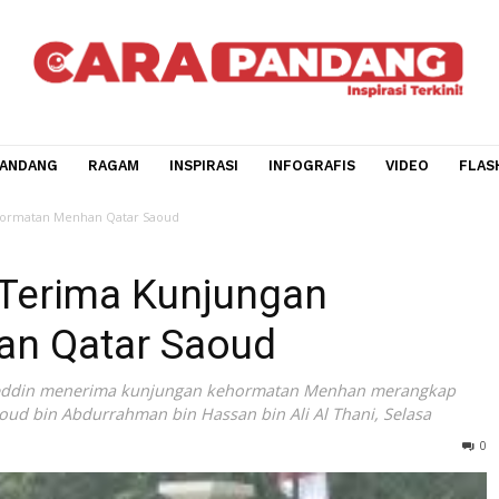
CARA PANDANG
RAGAM
INSPIRASI
INFOGRAFIS
V
ungan Kehormatan Menhan Qatar Saoud
ie: Terima Kunjungan
nhan Qatar Saoud
e Sjamsoeddin menerima kunjungan kehormatan Menhan me
eikh Saoud bin Abdurrahman bin Hassan bin Ali Al Thani, Se