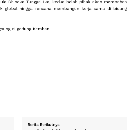
 Sjafrie dan Sheikh Saoud langsung naik ke atas pang
n dan pemeriksaan pasukan, Sjafrie dan Sheikh Saou
i rombongan para pejabat dari Indonesia dan Qatar.
ar di Aula Bhineka Tunggal Ika, kedua belah pihak ak
l konflik global hingga rencana membangun kerja sama
 berlangsung di gedung Kemhan.