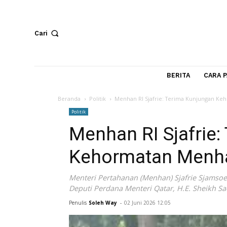
Cari
BERITA
Beranda
Politik
Menhan RI Sjafrie: Terima Kunj
Politik
Menhan RI Sjafr
Kehormatan Me
Menteri Pertahanan (Menhan) Sjafri
Deputi Perdana Menteri Qatar, H.E. Sh
Penulis
Soleh Way
-
02 Juni 2026 12:05