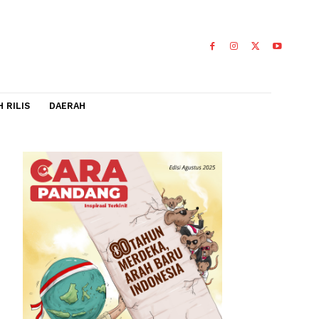
IDEO
FLASH RILIS
DAERAH
rangkap
lasa
0