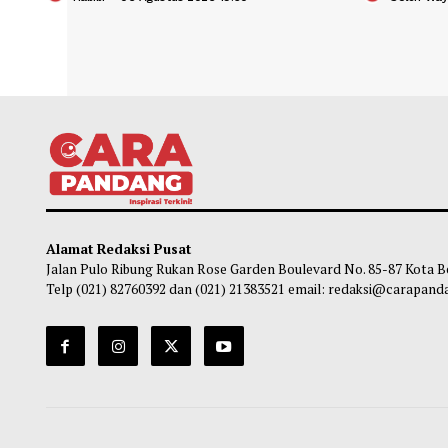
Presiden Singgung Timnas Tak Lolos ke
IPR: 
Piala Dunia, Bandingkan Dengan Cape
Konte
Verde
Meds
Habibi
-
06 Agustus 2026 19:30
So