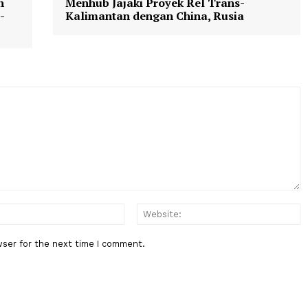
Berita Berikutnya
y Pilih
Menhub Jajaki Proyek Rel Trans-
an Li-
Kalimantan dengan China, Rusia