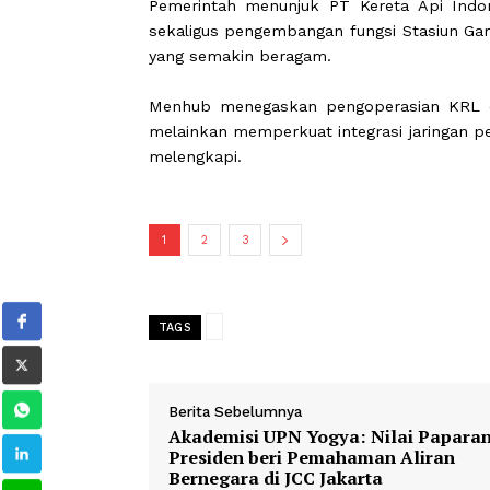
fasilitas yang lebih modern dan nyam
Menhub menuturkan program beautif
Gambir memiliki tampilan lebih r
transportasi publik yang terus berke
Pemerintah menunjuk PT Kereta Api 
sekaligus pengembangan fungsi Stas
yang semakin beragam.
Menhub menegaskan pengoperasian 
melainkan memperkuat integrasi jarin
melengkapi.
1
2
3