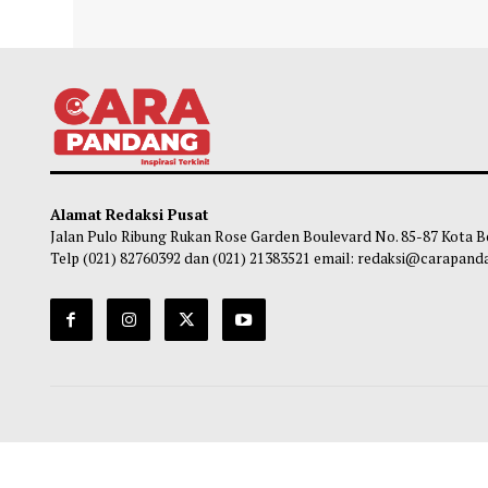
Purbaya Bantah Gaji Manajer Kopdes Rp16
Enam
Juta, Tegaskan Hanya Sekitar UMP
Keke
Habibi
-
05 Agustus 2026 17:40
So