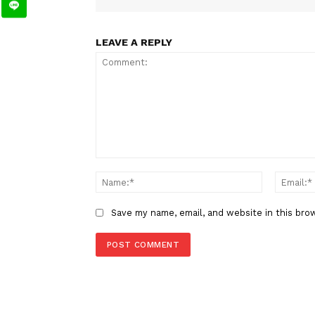
TAGS
Berita Sebelumnya
Akademisi UPN Yogya: Nilai P
Presiden beri Pemahaman Alir
Bernegara di JCC Jakarta
LEAVE A REPLY