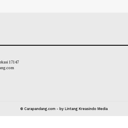
 Kementerian Bersatu Lawan
Kementan Pastika
rasan Anak
Ternak Tahan Ken
leh Way
-
04 Agustus 2026 19:35
Habibi
-
04 Agust