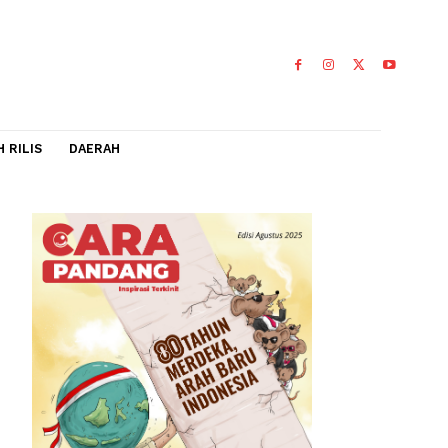
IDEO
FLASH RILIS
DAERAH
ni
iun Gambir
k (KRL)
sional