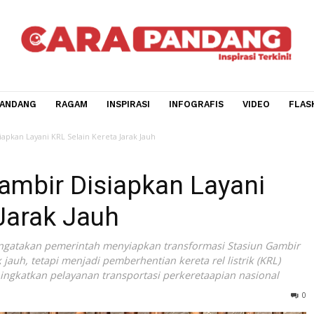
CARA PANDANG
RAGAM
INSPIRASI
INFOGRAFIS
V
bir Disiapkan Layani KRL Selain Kereta Jarak Jauh
 Gambir Disiapkan Laya
ta Jarak Jauh
i mengatakan pemerintah menyiapkan transformasi Stas
a jarak jauh, tetapi menjadi pemberhentian kereta rel listri
us meningkatkan pelayanan transportasi perkeretaapian na