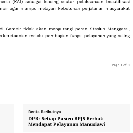
an.
ikasi merupakan arahan Presiden Prabowo Subianto ag
epresentatif sekaligus mampu mencerminkan kemaju
mbang di Indonesia.
Indonesia (KAI) sebagai leading sector pelaksanaan b
iun Gambir agar mampu melayani kebutuhan perjalanan
KRL di Gambir tidak akan mengurangi peran Stasiun 
gan perkeretaapian melalui pembagian fungsi pelayanan 