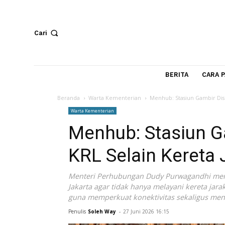
Cari
BERITA
Beranda
Warta Kementerian
Menhub: Stasiun Gam
Warta Kementerian
Menhub: Stasiun
KRL Selain Kere
Menteri Perhubungan Dudy Purwagandh
Jakarta agar tidak hanya melayani keret
guna memperkuat konektivitas sekalig