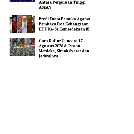
Merah Putih
Pejabat Indonesia Usulkan
Perdalam Kerja Sama
Pendidikan AI Regional di
Antara Perguruan Tinggi
ASEAN
Profil Enam Pemuka Agama
Pembaca Doa Kebangsaan
enyiapkan
HUT Ke-81 Kemerdekaan RI
pi menjadi
n pelayanan
Cara Daftar Upacara 17
Agustus 2026 di Istana
Merdeka, Simak Syarat dan
Jadwalnya
gan layanan
diharapkan
nal dengan