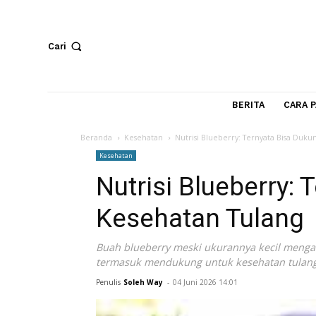
Cari
BERITA
Beranda
Kesehatan
Nutrisi Blueberry: Ternyata 
Kesehatan
Nutrisi Blueberr
Kesehatan Tula
Buah blueberry meski ukurannya kecil
termasuk mendukung untuk kesehatan
Penulis
Soleh Way
-
04 Juni 2026 14:01