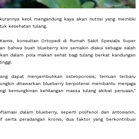
ski ukurannya kecil mengandung kaya akan nutrisi yan
g untuk kesehatan tulang.
 pada Kamis, konsultan Ortopedi di Rumah Sakit Spesi
ngatakan bahwa buah blueberry kini semakin diakui se
imasukkan dalam pola makan sehat bagi tulang berkat
yang tinggi.
sus yang dapat menyembuhkan osteoporosis, temu
ang mungkin ditawarkan blueberry berpotensi memban
engurangi kemungkinan kehilangan massa tulang akibat