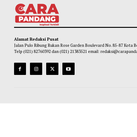
Hati-Hati: 4 Kebiasaan Gen Z yang Bisa
Studi
Membahayakan Jantung
Diakt
untu
Soleh Way
-
08 Agustus 2026 15:35
Ma
Alamat Redaksi Pusat