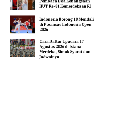
Pendidikan AI Regional di
Antara Perguruan Tinggi
ASEAN
Profil Enam Pemuka Agama
Pembaca Doa Kebangsaan
HUT Ke-81 Kemerdekaan RI
g memiliki
Indonesia Borong 18 Mendali
di Poomsae Indonesia Open
2026
alis Super
Cara Daftar Upacara 17
Agustus 2026 di Istana
bagai salah
Merdeka, Simak Syarat dan
 kandungan
Jadwalnya
an terbaru
tu menjaga
 penuaan,”