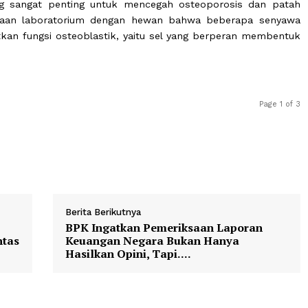
 antiinflamasi dalam blueberry, seperti polifenol dan 
idatif serta peradangan kronis, dua faktor yang ber
 tulang sangat penting untuk mencegah osteoporosis
ui percobaan laboratorium dengan hewan bahwa bebera
ngkatkan fungsi osteoblastik, yaitu sel yang berpera