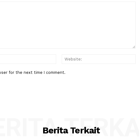
Berita Berikutnya
gan
BPK Ingatkan Pemeriksaan Lapo
al Lintas
Keuangan Negara Bukan Hanya
Hasilkan Opini, Tapi....
:*
Email:*