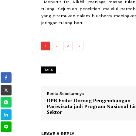
kata Dr Nikhil.
Selain itu, antioksidan dan senyawa
membantu mengurangi kerusakan oks
terhadap kerusakan tulang.
Menurut Dr. Nikhil, menjaga massa
tulang. Sejumlah penelitian melal
yang ditemukan dalam blueberry meni
jaringan tulang baru.
1
2
3
TAGS