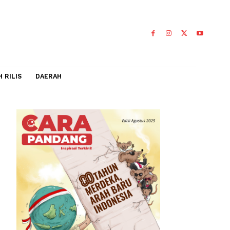
IDEO
FLASH RILIS
DAERAH
faat,
0