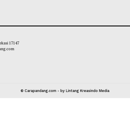
 Sebut Nanopartikel yang
Apakah Benar Tid
ifkan Cahaya Tunjukkan Potensi
Kurang Tidur Mal
k Lawan Kanker Otak Ganas
Soleh Way
-
06 A
liq
-
07 Agustus 2026 13:29