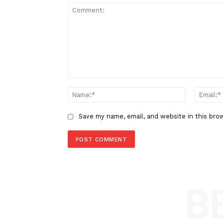
Berita Sebelumnya
DPR Evita: Dorong Pengemban
Pariwisata jadi Program Nasion
Sektor
LEAVE A REPLY
Comment:
Name