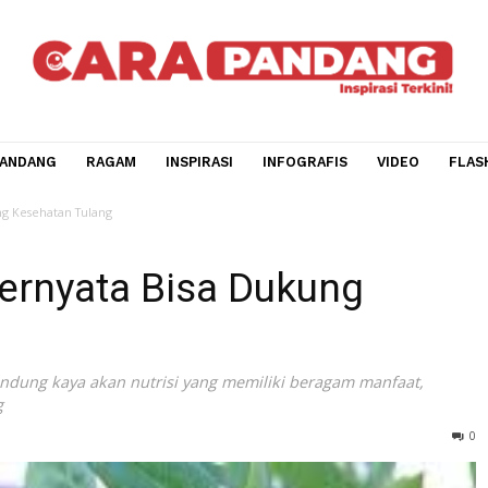
CARA PANDANG
RAGAM
INSPIRASI
INFOGRAFIS
V
Bisa Dukung Kesehatan Tulang
y: Ternyata Bisa Dukung
ng
 mengandung kaya akan nutrisi yang memiliki beragam man
 tulang