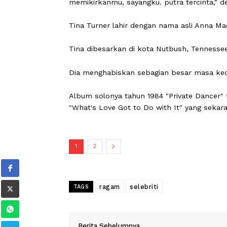
Setelah kematiannya, Tina mengingat
posting Instagram pada 9 Desember.
"Ronnie, kamu meninggalkan dunia te
memikirkanmu, sayangku. putra tercin
Tina Turner lahir dengan nama asli 
Tina dibesarkan di kota Nutbush, Ten
Dia menghabiskan sebagian besar masa
Album solonya tahun 1984 "Private Da
"What's Love Got to Do with It" yan