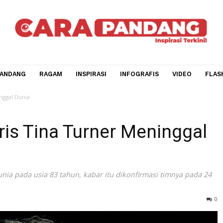
CARA PANDANG
RAGAM
INSPIRASI
INFOGRAFIS
V
ner Meninggal Dunia
aris Tina Turner Menin
gal dunia pada usia 83 tahun, kabar itu dikonfirmasi timn