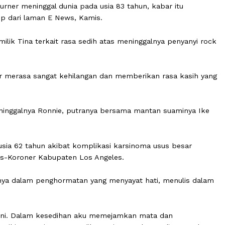
 Tina Turner meninggal dunia pada usia 83 tahun, kabar it
g dikutip dari laman E News, Kamis.
sial milik Tina terkait rasa sedih atas meninggalnya pe
na Turner merasa sangat kehilangan dan memberikan rasa 
an.
telah meninggalnya Ronnie, putranya bersama mantan suam
lam usia 62 tahun akibat komplikasi karsinoma usus b
sa Medis-Koroner Kabupaten Los Angeles.