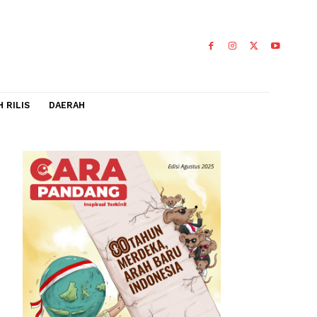
IDEO
FLASH RILIS
DAERAH
ggal
ya pada 24
0