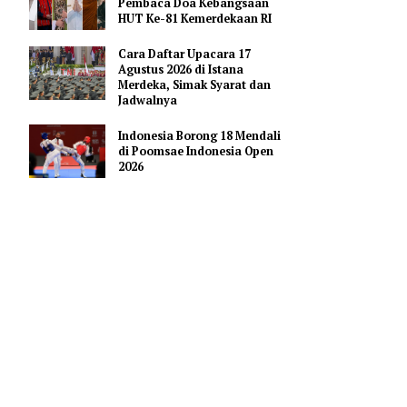
Pendidikan AI Regional di
Antara Perguruan Tinggi
ASEAN
Profil Enam Pemuka Agama
Pembaca Doa Kebangsaan
u
HUT Ke-81 Kemerdekaan RI
Cara Daftar Upacara 17
Agustus 2026 di Istana
nyanyi rock
Merdeka, Simak Syarat dan
Jadwalnya
Indonesia Borong 18 Mendali
kasih yang
di Poomsae Indonesia Open
2026
inya Ike
esar