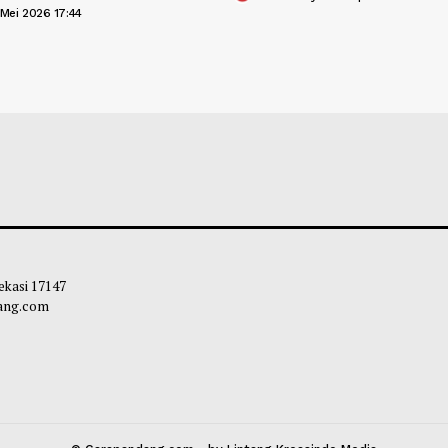
 Menginspirasi, Audisi Miss
Fakta Menarik ya
esia 20th Resmi Digelar! Siap Jadi
Tentang "The We
mpuan Hebat Berikutnya?
Soleh Way
-
06 A
liq
-
21 Mei 2026 17:44