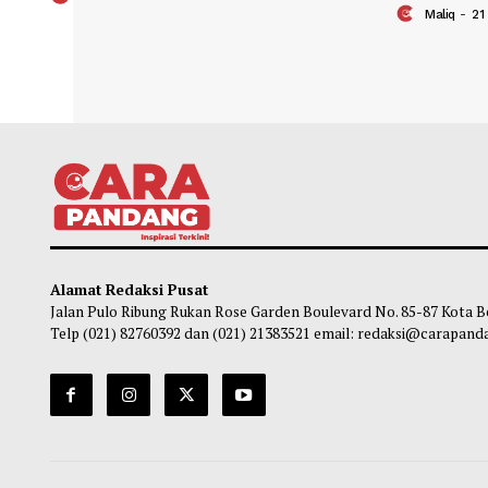
Artis Anwar Sanjaya Penuhi Panggilan
Tahun
Polda Metro Soal Kasus Hanania
Indon
Pere
Obie
-
10 Juni 2026 23:55
Ma