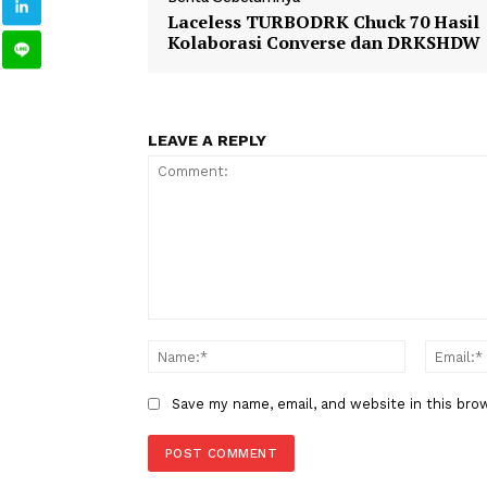
1
2
ragam
selebriti
TAGS
Berita Sebelumnya
Laceless TURBODRK Chuck 70 
Kolaborasi Converse dan DR
LEAVE A REPLY