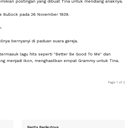
 putranya dalam penghormatan yang menyayat hati, menu
rlalu dini. Dalam kesedihan aku memejamkan mata dan
ta," demikian postingan yang dibuat Tina untuk mendian
Anna Mae Bullock pada 26 November 1939.
nessee.
 kecilnya bernyanyi di paduan suara gereja.
ncer" termasuk lagu hits seperti "Better Be Good To Me"
g sekarang menjadi ikon, menghasilkan empat Grammy unt