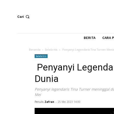
Cari
BERITA
Beranda
Selebritis
Penyanyi Legendaris Tina Tur
Selebritis
Penyanyi Legend
Dunia
Penyanyi legendaris Tina Turner mening
Mei
Penulis
Zafran
-
25 Mei 2023 14:00