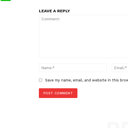
Politik
Ekonomi
Danantara
TAGS
Berita Sebelumnya
Bupati Saipul Hadiri Panen Ra
Serentak Kuartal II
LEAVE A REPLY
Comment: