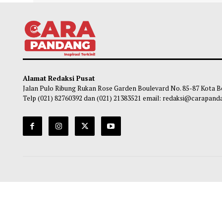
Rumah Kontrakan dan Sewa Akan
Leapm
Dikenakan Pajak Baru
Mobil
Chairul Hidayah
-
09 Agustus 2026 07:00
Ma