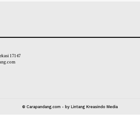
otor Mulai Perakitan Lokal Dua
Ekspor Salak dan
 Listrik di Indonesia
China Melonjak S
liq
-
08 Agustus 2026 14:11
Maliq
-
08 Agustu