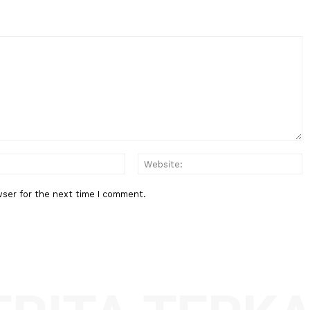
PrabowoSubianto
Aset Danantara
Berita Berikutnya
ya Jagun
Seskab Teddy: Akhir Agustus 2026
Sekolah Rakyat akan Beroperasi 
seluruh Indonesia