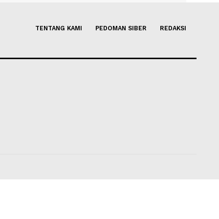
 Durian Indonesia ke
Mendag ajak BRICS Perkuat K
epanjang H1 2026
Hadapi Ketidakpastian Globa
s 2026 14:09
Soleh Way
-
08 Agustus 2026 11
TENTANG KAMI
PEDOMAN SIBER