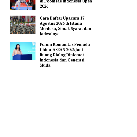
Pendidikan AI Regional di
Antara Perguruan Tinggi
ASEAN
Indonesia Borong 18 Mendali
di Poomsae Indonesia Open
2026
Cara Daftar Upacara 17
Agustus 2026 di Istana
Merdeka, Simak Syarat dan
ntara saat
Jadwalnya
 nilai
Forum Komunitas Pemuda
/SWF)
China-ASEAN 2026 Jadi
Ruang Dialog Diplomat
Indonesia dan Generasi
Muda
nalisasi
 Anagata