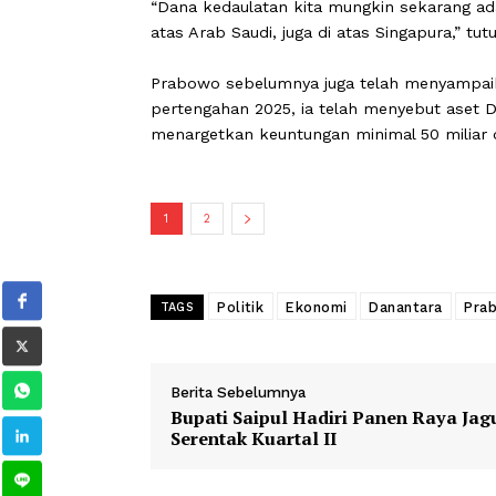
Nusantara (BPI Danantara). Aset yang k
Presiden mengeklaim, dengan nilai as
jajaran terbesar dunia meski baru di
keenam, melampaui sejumlah negara se
“Dana kedaulatan kita mungkin sekara
atas Arab Saudi, juga di atas Singapura
Prabowo sebelumnya juga telah meny
pertengahan 2025, ia telah menyebut a
menargetkan keuntungan minimal 50 mi
1
2