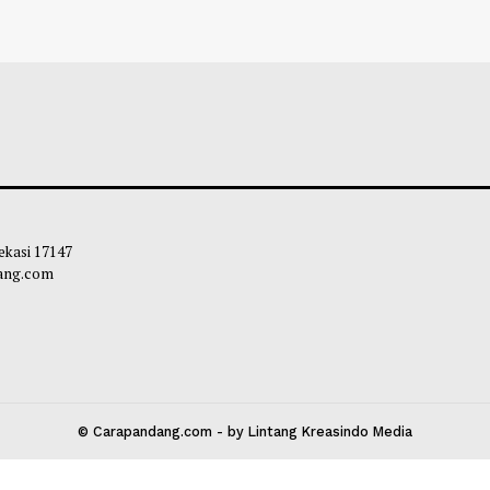
iswa Unhas Ubah Serai dan Pandan
Hikmah Mencinta
i Lawan Kutu Beras
Sesama Manusia
leh Way
-
01 Agustus 2026 13:05
Soleh Way
-
31 Ju