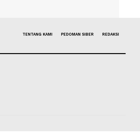
i Kebaikan untuk
5 Manfaat Membaca Buku Seti
Simpel tapi Berdampak Besar
Merubah Kualitas Hidup
li 2026 13:21
Soleh Way
-
29 Juli 2026 14:15
TENTANG KAMI
PEDOMAN SIBER