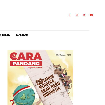
IDEO
FLASH RILIS
DAERAH
n yang
mun,
nya