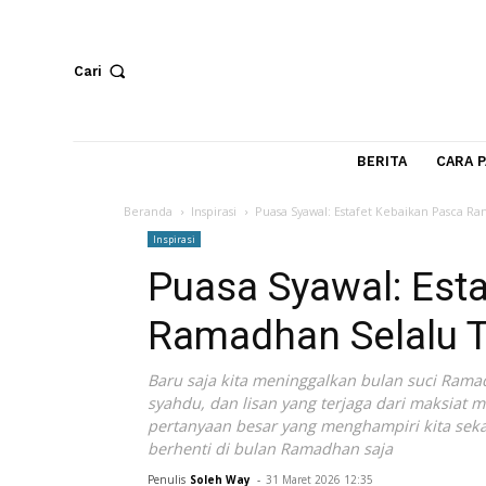
Cari
BERITA
Beranda
Inspirasi
Puasa Syawal: Estafet Kebaikan
Inspirasi
Puasa Syawal: E
Ramadhan Selal
Baru saja kita meninggalkan bulan suc
syahdu, dan lisan yang terjaga dari m
pertanyaan besar yang menghampiri kit