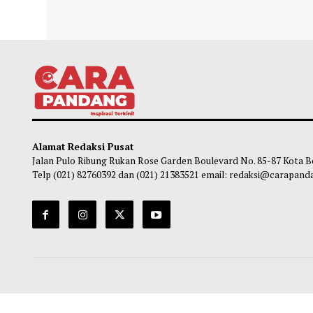
Hikmah: Dinamain ''Abu Lahab'' Karena
Mahas
Sangat Tampan, Tapi Menjadi Simbol
Wang
Neraka
So
Soleh Way
-
07 Agustus 2026 19:05