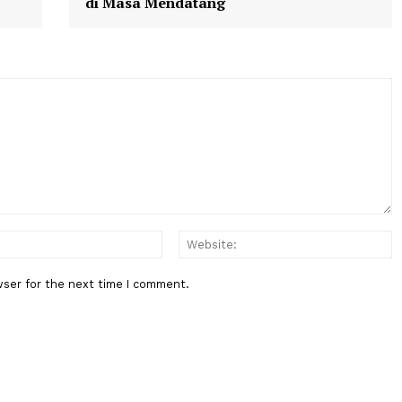
Berita Berikutnya
China Rilis Peta Bulan yang
Disempurnakan, Berdayakan Eksp
di Masa Mendatang