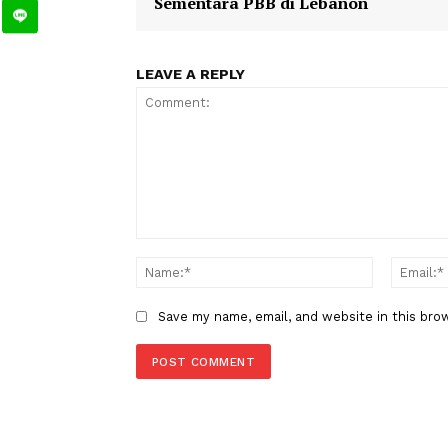
TAGS
Berita Sebelumnya
China Kecam Keras Serangan
Mematikan terhadap Pasukan
Sementara PBB di Lebanon
LEAVE A REPLY