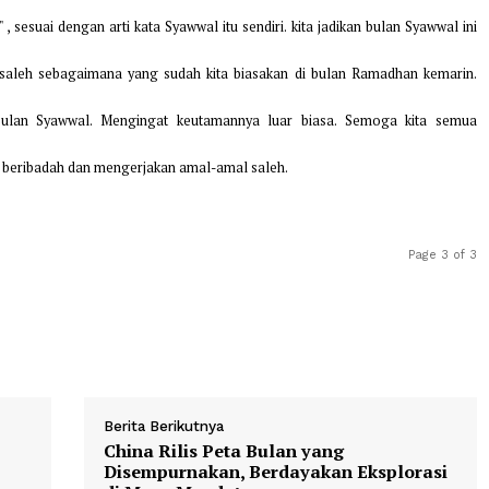
kan puasa Syawwal, agar kewajiban kita tuntas sebelum mengerjakan
 pergi meninggalkan kita tanpa ada bekas amal saleh yang konsisten.
gkatan" , sesuai dengan arti kata Syawwal itu sendiri. kita jadikan bul
n amal saleh sebagaimana yang sudah kita biasakan di bulan Rama
ri di bulan Syawwal. Mengingat keutamannya luar biasa. Semog
ah dalam beribadah dan mengerjakan amal-amal saleh.