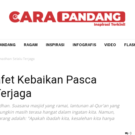
CARA PANDANG
RAGAM
INSPIRASI
INFOGRAFIS
V
 Pasca Ramadhan Selalu Terjaga
stafet Kebaikan Pasca
u Terjaga
i Ramadhan. Suasana masjid yang ramai, lantunan al-Qur'a
aksiat mungkin masih terasa hangat dalam ingatan kita. Na
a sekarang adalah: "Apakah ibadah kita, kesalehan kita ha