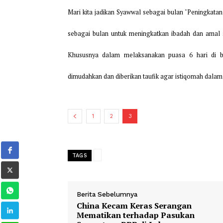
membayar hutang tersebut barulah melaksana
Namun, intinya adalah jangan sampai bulan ini
Mari kita jadikan Syawwal sebagai bulan "Penin
sebagai bulan untuk meningkatkan ibadah da
Khususnya dalam melaksanakan puasa 6 ha
dimudahkan dan diberikan taufik agar istiqom
1
2
3