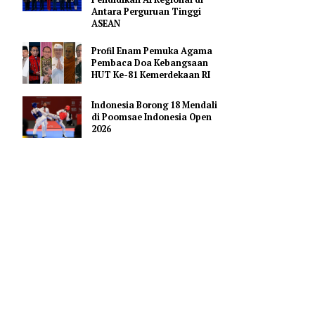
Hoaks Aksi Demonstrasi di
Medsos
Pejabat Indonesia Usulkan
Perdalam Kerja Sama
Pendidikan AI Regional di
Antara Perguruan Tinggi
ASEAN
eh berurutan,
Profil Enam Pemuka Agama
Pembaca Doa Kebangsaan
HUT Ke-81 Kemerdekaan RI
 kita sanggup
Indonesia Borong 18 Mendali
erbiasa dengan
di Poomsae Indonesia Open
2026
rena Ramadhan
 mendahulukan