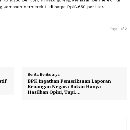
 pasir kualitas premium tercatat Rp19.700 per kg, dan g
i harga Rp19.250 per liter, minyak goreng kemasan berme
k goreng kemasan bermerek II di harga Rp18.650 per liter
Berita Berikutnya