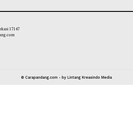
r Salak dan Durian Indonesia ke
Mendag ajak BRIC
 Melonjak Sepanjang H1 2026
Hadapi Ketidakpa
liq
-
08 Agustus 2026 14:09
Soleh Way
-
08 A
 Kota Bekasi 17147
carapandang.com