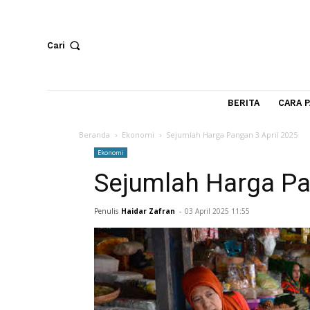
Cari
BERITA
Beranda
Ekonomi
Sejumlah Harga Pangan 3 April
Ekonomi
Sejumlah Harga 
Penulis
Haidar Zafran
-
03 April 2025 11:55