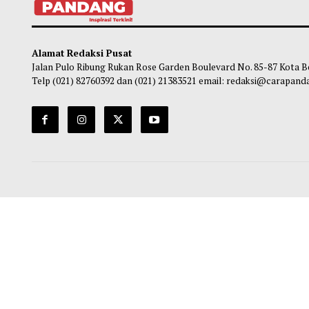
Leapmotor Mulai Perakitan Lokal Dua
Ekspo
Mobil Listrik di Indonesia
China
Maliq
-
08 Agustus 2026 14:11
Ma
Alamat Redaksi Pusat
Jalan Pulo Ribung Rukan Rose Garden Boulevard No. 85-87
Telp (021) 82760392 dan (021) 21383521 email: redaksi@