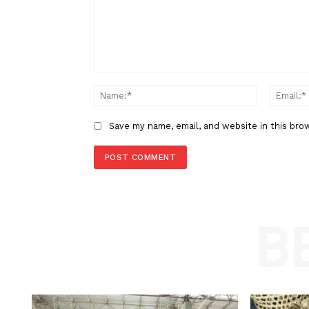
Rusia dan AS Belum Bahas Soal 
Laut Hitam
LEAVE A REPLY
Comment:
Name
Save my name, email, and website in t