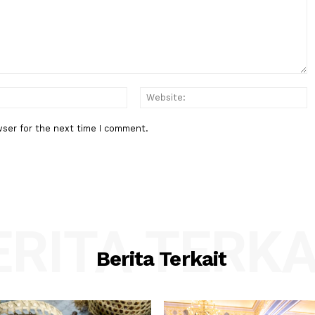
Inisiatif
BPK Ingatkan Pemeriksaan Lapo
Keuangan Negara Bukan Hanya
Hasilkan Opini, Tapi....
:*
Email:*
his browser for the next time I comment.