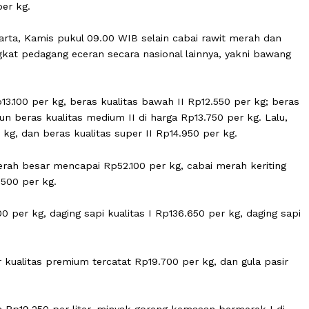
ga Pangan Strategis (PIHPS) Nasional yang dikelola Bank
secara umum, cabai rawit merah di harga Rp91.600 per
.650 per kg.
 di Jakarta, Kamis pukul 09.00 WIB selain cabai rawit me
 di tingkat pedagang eceran secara nasional lainnya, yak
arga Rp13.100 per kg, beras kualitas bawah II Rp12.550 pe
gitu pun beras kualitas medium II di harga Rp13.750 per 
850 per kg, dan beras kualitas super II Rp14.950 per kg.
bai merah besar mencapai Rp52.100 per kg, cabai merah 
u Rp31.500 per kg.
34.800 per kg, daging sapi kualitas I Rp136.650 per kg, 