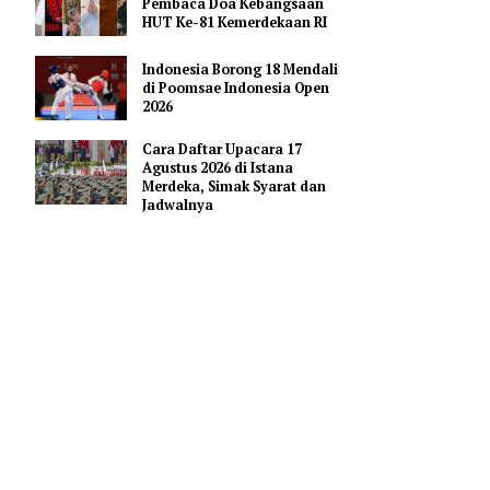
Pendidikan AI Regional di
Antara Perguruan Tinggi
ASEAN
 Indonesia
 kilogram
Profil Enam Pemuka Agama
Pembaca Doa Kebangsaan
HUT Ke-81 Kemerdekaan RI
rah dan
Indonesia Borong 18 Mendali
ni bawang
di Poomsae Indonesia Open
2026
Cara Daftar Upacara 17
r kg; beras
Agustus 2026 di Istana
Merdeka, Simak Syarat dan
kg. Lalu,
Jadwalnya
keriting
daging sapi