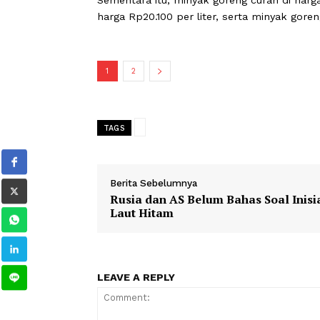
kualitas II di harga Rp122.100 per kg.
Harga komoditas berikutnya yakni gula
lokal Rp17.800 per kg.
Sementara itu, minyak goreng curah d
harga Rp20.100 per liter, serta minya
1
2
TAGS
Berita Sebelumnya