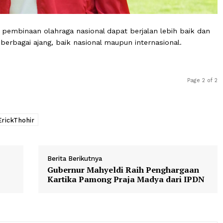
apkan pembinaan olahraga nasional dapat berjalan lebih
al di berbagai ajang, baik nasional maupun internasional
sme
ErickThohir