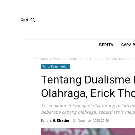
Cari
BERITA
Beranda
Warta Kementerian
Tentang Dualisme K
Warta Kementerian
Tentang Dualis
Olahraga, Erick 
Kesepakatan ini menjadi titik terang
beberapa cabang olahraga, seperti teni
Penulis
H. Khasim
-
21 November 2025 20:20