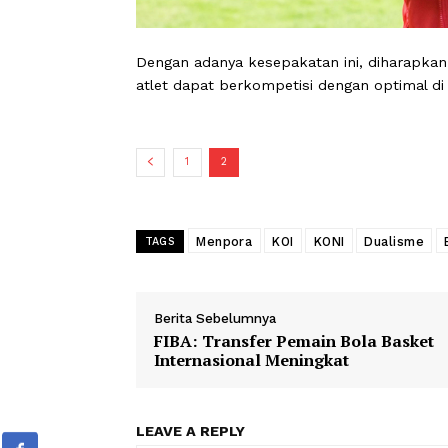
Dengan adanya kesepakatan ini, dihar
atlet dapat berkompetisi dengan optim
1
2
Menpora
KOI
KONI
Duali
TAGS