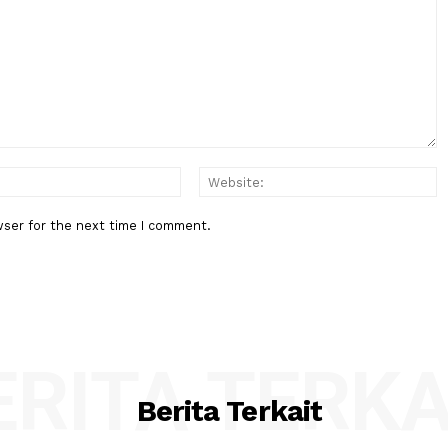
Berita Berikutnya
sket
Gubernur Mahyeldi Raih Pengha
Kartika Pamong Praja Madya da
:*
Email:*
his browser for the next time I comment.