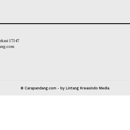
 Kementerian Bersatu Lawan
Kementan Pastika
rasan Anak
Ternak Tahan Ken
leh Way
-
04 Agustus 2026 19:35
Habibi
-
04 Agust
 Kota Bekasi 17147
carapandang.com