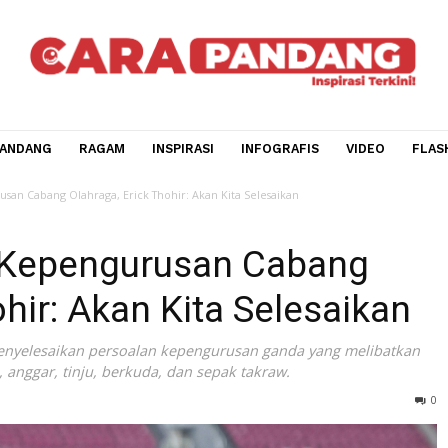
CARA PANDANG
RAGAM
INSPIRASI
INFOGRAFIS
V
epengurusan Cabang Olahraga, Erick Thohir: Akan Kita Selesaikan
me Kepengurusan Caban
Thohir: Akan Kita Selesa
 dalam menyelesaikan persoalan kepengurusan ganda yang m
s meja, anggar, tinju, berkuda, dan sepak takraw.