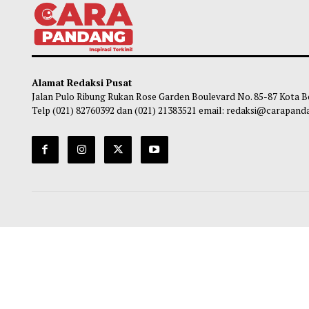
Purbaya Bantah Gaji Manajer Kopdes Rp16
Enam
Juta, Tegaskan Hanya Sekitar UMP
Keke
Habibi
-
05 Agustus 2026 17:40
So
Alamat Redaksi Pusat
Jalan Pulo Ribung Rukan Rose Garden Boulevard No. 85-87
Telp (021) 82760392 dan (021) 21383521 email: redaksi@