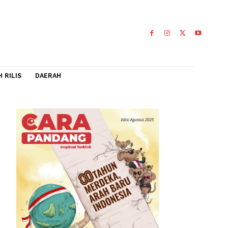
IDEO
FLASH RILIS
DAERAH
g
ikan
elibatkan
0