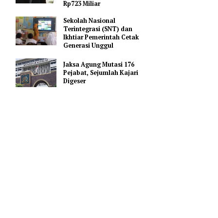
Promosi Vape
FIFA Beri Ultimatum ke 211
Anggota: Dukung Penjualan
Saham atau Kehilangan
Rp723 Miliar
Sekolah Nasional
Terintegrasi (SNT) dan
 baik dan
Ikhtiar Pemerintah Cetak
.
Generasi Unggul
Jaksa Agung Mutasi 176
Pejabat, Sejumlah Kajari
Page 2 of 2
Digeser