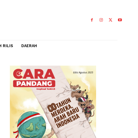
IDEO
FLASH RILIS
DAERAH
 di London,
0