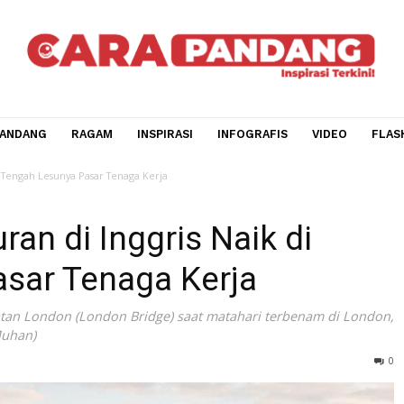
CARA PANDANG
RAGAM
INSPIRASI
INFOGRAFIS
V
s Naik di Tengah Lesunya Pasar Tenaga Kerja
guran di Inggris Naik di
 Pasar Tenaga Kerja
h Jembatan London (London Bridge) saat matahari terbenam
/Wang Muhan)