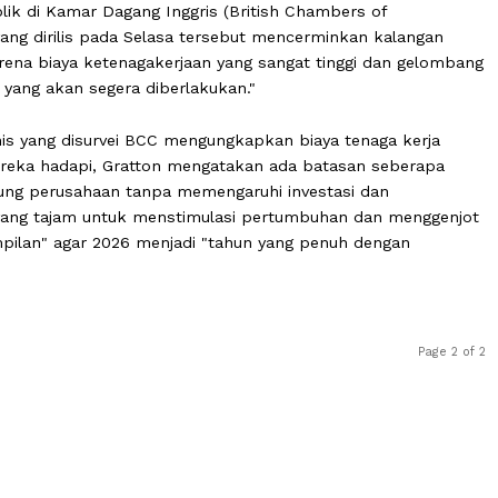
an publik di Kamar Dagang Inggris (British Chambers of
ta yang dirilis pada Selasa tersebut mencerminkan ka
staf karena biaya ketenagakerjaan yang sangat tinggi da
 baru yang akan segera diberlakukan."
bisnis yang disurvei BCC mengungkapkan biaya tenaga 
ang mereka hadapi, Gratton mengatakan ada batasan se
itanggung perusahaan tanpa memengaruhi investasi dan
okus yang tajam untuk menstimulasi pertumbuhan dan 
 keterampilan" agar 2026 menjadi "tahun yang penuh deng