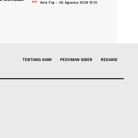
Tunda Penerapan Pajak
BPS: Ekonomi RI Tumbuh 5,
nggu Daya Beli Membaik
Amir Fiqi
-
05 Agustus 2026 15:1
us 2026 17:29