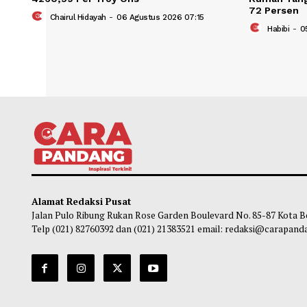
Emas Menguat 0,38% Posisi US$
Pemer
4260,59 Per Troy Ons
Ruma
72 P
Chairul Hidayah
-
06 Agustus 2026 07:15
Ha