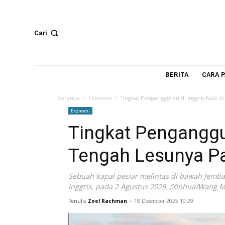
Cari
BERITA
Beranda
Ekonomi
Tingkat Pengangguran di Inggri
Ekonomi
Tingkat Pengang
Tengah Lesunya
Sebuah kapal pesiar melintas di bawa
Inggris, pada 2 Agustus 2025. (Xinhua
Penulis
Zoel Rachman
-
18 Desember 2025 10:29