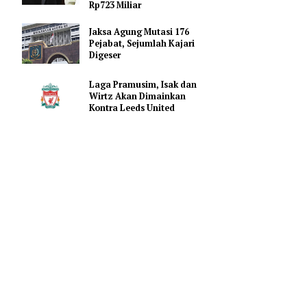
Promosi Vape
FIFA Beri Ultimatum ke 211
Anggota: Dukung Penjualan
Saham atau Kehilangan
Rp723 Miliar
langan
Jaksa Agung Mutasi 176
n gelombang
Pejabat, Sejumlah Kajari
Digeser
Laga Pramusim, Isak dan
kerja
Wirtz Akan Dimainkan
berapa
Kontra Leeds United
menggenjot
an