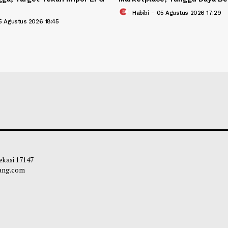
intah Perluas Jaringan Gas ke
Menkeu Purbaya 
h Tangga, Target Tekan Impor LPG
Marketplace, Tu
ersen
Habibi
-
05 Agust
bibi
-
05 Agustus 2026 18:45