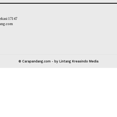
 Dinosaurus Lintas Samudra
Mahasiswa Indone
lam Pertukaran Ilmiah antara China
Pelestarian Wari
ndonesia
Zoel Rachman
-
oel Rachman
-
27 Juli 2026 07:30
 Kota Bekasi 17147