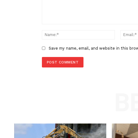
Berita Sebelumnya
Seorang Pria Ditangkap Terkait
Ancaman Bom Palsu di Bandar
LEAVE A REPLY
Comment:
Name
Save my name, email, and website in t