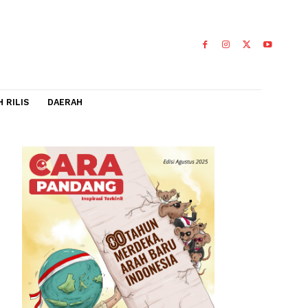
IDEO
FLASH RILIS
DAERAH
yo
o, Jepang,
0