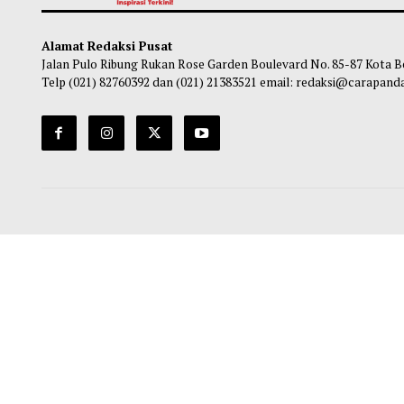
Kepulangan Emosional Warga Lebanon ke
Fosil
Rumah Mereka di Zawtar al-Gharbiyah
Perda
dan I
Zoel Rachman
-
30 Juli 2026 11:55
Z
Alamat Redaksi Pusat
Jalan Pulo Ribung Rukan Rose Garden Boulevard No. 85-87