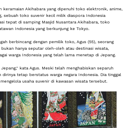
 tengah keramaian Akihabara yang dipenuhi toko elektron
Jepang, sebuah toko suvenir kecil milik diaspora Indones
rlokasi tepat di samping Masjid Nusantara Akihabara, 
ah wisatawan Indonesia yang berkunjung ke Tokyo.
at tengah berbincang dengan pemilik toko, Agus (55), s
ereka bukan hanya seputar oleh-oleh atau destinasi wisa
us sebagai warga Indonesia yang telah lama menetap di 
ggal di Jepang," kata Agus. Meski telah menghabiskan s
takan dirinya tetap berstatus warga negara Indonesia. Di
sembari mengelola usaha suvenir di kawasan wisata terseb