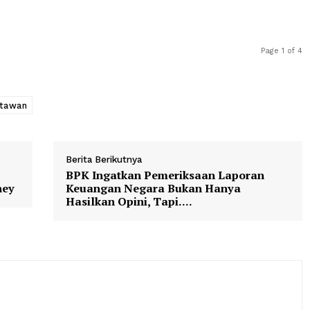
 berlokasi di samping Masjid Nusantara Akihabara, berp
kihabara di Tokyo, Jepang, pada 17 Juni 2026.
ata)
ngan kunci, magnet kulkas, miniatur kereta, dan berbaga
sah panjang sebagai perantau. Dirinya mengaku sudah s
.
Wisatawan