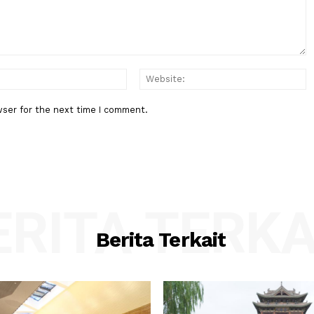
Berita Berikutnya
BPK Ingatkan Pemeriksaan Lapo
a Sydney
Keuangan Negara Bukan Hanya
Hasilkan Opini, Tapi....
:*
Email:*
his browser for the next time I comment.