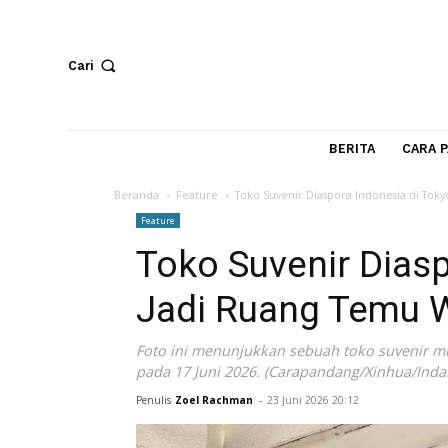
Cari
BERITA
Beranda
Feature
Toko Suvenir Diaspora Indonesi
Feature
Toko Suvenir Di
Jadi Ruang Tem
Foto ini menunjukkan sebuah toko suve
pada 17 Juni 2026. (Carapandang/Xinhua
Penulis
Zoel Rachman
-
23 Juni 2026 20:12