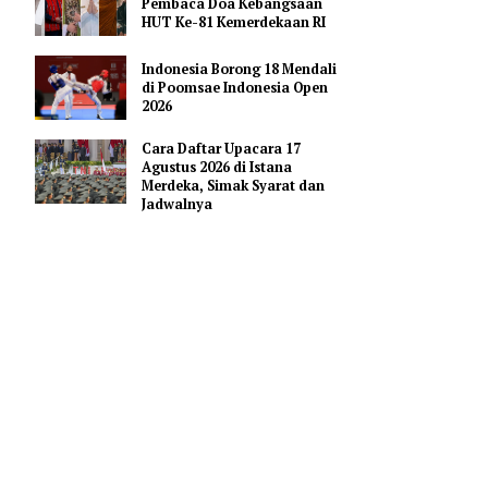
Pendidikan AI Regional di
Antara Perguruan Tinggi
ASEAN
Profil Enam Pemuka Agama
Pembaca Doa Kebangsaan
HUT Ke-81 Kemerdekaan RI
ik, anime,
ia
Indonesia Borong 18 Mendali
toko
di Poomsae Indonesia Open
2026
Cara Daftar Upacara 17
eorang
Agustus 2026 di Istana
ta,
Merdeka, Simak Syarat dan
Jadwalnya
Jepang.
eparuh
a tinggal
ut.