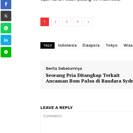
Agus (55), pemilik toko suvenir yang
difoto di dalam tokonya di kawasan A
(Carapandang/Xinhua/Indalia Jayadin
Di balik rak-rak yang dipenuhi gantu
mata khas Jepang, Agus menyimpan ki
tujuh tahun tidak pulang ke Indonesia
1
2
3
4
Indonesia
Diaspora
Tokyo
TAGS