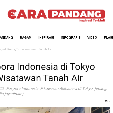
CARA PANDANG
RAGAM
INSPIRASI
INFOGRAFIS
V
a di Tokyo Jadi Ruang Temu Wisatawan Tanah Air
aspora Indonesia di Tok
u Wisatawan Tanah Air
nir milik diaspora Indonesia di kawasan Akihabara di Toky
/Indalia Jayadinata)