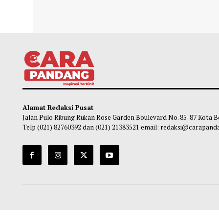
Kemenag Segera Cairkan Rp4,1 Triliun
Wame
BOS Madrasah dan BOP RA Tahap II
Kriti
Anggaran 2026
So
Soleh Way
-
09 Agustus 2026 11:49