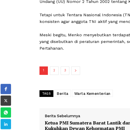
Dia menegaskan semua anggota Komis
putusan MK tersebut lantaran diuca
Dengan demikian, sambung dia, atura
ketentuan mengenai polisi aktif yang 
Undang (UU) Nomor 2 Tahun 2002 tent
Tetapi untuk Tentara Nasional Indones
konsisten agar anggota TNI aktif yang
Meski begitu, Menko menyebutkan te
yang disebutkan di peraturan pemerint
Pertahanan.
1
2
3