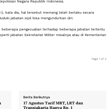
i Percepatan Reformasi Polri akan mengetahui dan men
pkan dalam sidang yang terbuka untuk umum.
n terbaru mengenai putusan itu akan segera dibuat kare
menduduki jabatan sipil tidak diatur secara spesifik dal
ang Kepolisian Negara Republik Indonesia.
ia (TNI), kata dia, hal tersebut memang telah berlaku se
 menduduki jabatan sipil bisa mengundurkan diri.
rdapat beberapa pengecualian terhadap beberapa jabata
ah, seperti jabatan Sekretariat Militer misalnya atau di 