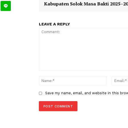
Berita
Warta Kementerian
TAGS
Berita Sebelumnya
Ketua PMI Sumatera Barat Lant
Kukuhkan Dewan Kehormatan 
Kabupaten Solok Masa Bakti 2
LEAVE A REPLY