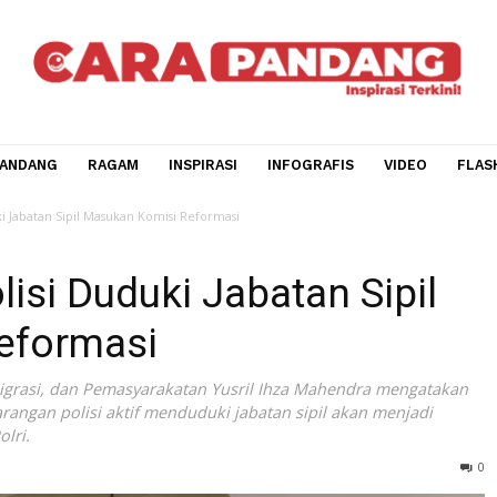
CARA PANDANG
RAGAM
INSPIRASI
INFOGRAFIS
V
lisi Duduki Jabatan Sipil Masukan Komisi Reformasi
 Polisi Duduki Jabatan Si
 Reformasi
M, Imigrasi, dan Pemasyarakatan Yusril Ihza Mahendra m
ang larangan polisi aktif menduduki jabatan sipil akan me
asi Polri.