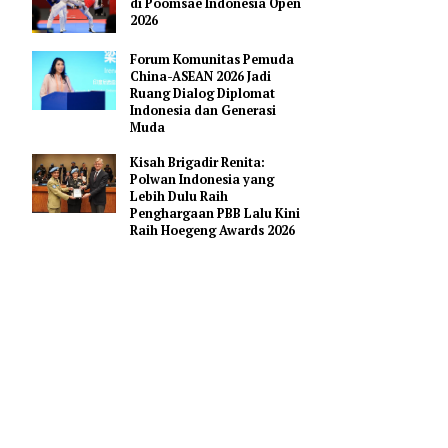
Pendidikan AI Regional di
Antara Perguruan Tinggi
ASEAN
Indonesia Borong 18 Mendali
di Poomsae Indonesia Open
2026
Forum Komunitas Pemuda
China-ASEAN 2026 Jadi
Yusril Ihza
Ruang Dialog Diplomat
uduki
Indonesia dan Generasi
Muda
Kisah Brigadir Renita:
erundang-
Polwan Indonesia yang
Lebih Dulu Raih
terian atau
Penghargaan PBB Lalu Kini
Raih Hoegeng Awards 2026
Reformasi