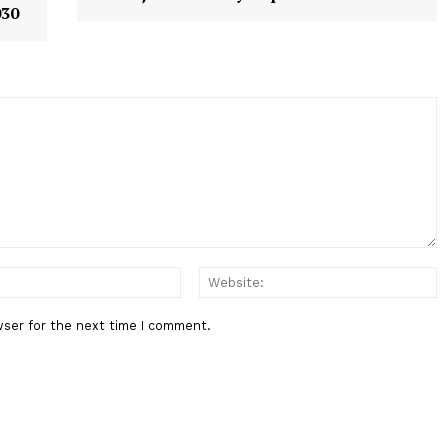
Berita Berikutnya
ik dan
17 Agustus Tarif MRT, LRT dan
PMI
Transjakarta Hanya Rp. 1
025–2030