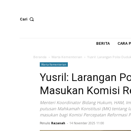
Cari
BERITA
Beranda
Warta Kementerian
Yusril: Larangan Po
Warta Kementerian
Yusril: Larangan
Masukan Komisi
Menteri Koordinator Bidang Hukum, HA
putusan Mahkamah Konstitusi (MK) tent
masukan bagi Komisi Percepatan Reform