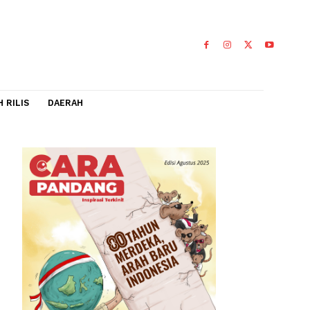
IDEO
FLASH RILIS
DAERAH
pil
engatakan
njadi