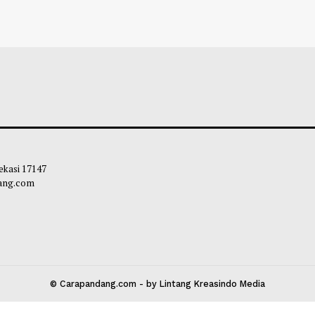
nkomdigi: Kampus Harus Jaga Sisi
Menhub Pastikan 
s Mahasiswa Hadapi Gen AI
Sebelum 17 Agus
leh Way
-
08 Agustus 2026 12:11
Habibi
-
07 Agust