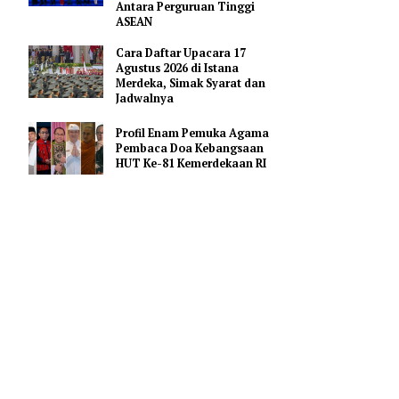
Merah Putih
Pejabat Indonesia Usulkan
Perdalam Kerja Sama
Pendidikan AI Regional di
Antara Perguruan Tinggi
ASEAN
mengijinkan
Cara Daftar Upacara 17
 orang yang
Agustus 2026 di Istana
Merdeka, Simak Syarat dan
Jadwalnya
untuk marah
Profil Enam Pemuka Agama
, maka kamu
Pembaca Doa Kebangsaan
HUT Ke-81 Kemerdekaan RI
tkan orang
lalu punya