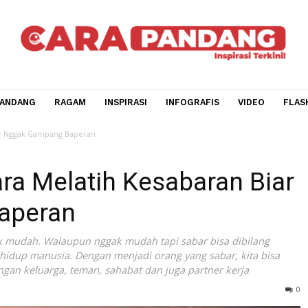
CARA PANDANG
RAGAM
INSPIRASI
INFOGRAFIS
V
abaran Biar Nggak Gampang Baperan
6 Cara Melatih Kesabaran
 Baperan
 nggak mudah. Walaupun nggak mudah tapi sabar bisa dib
dalam hidup manusia. Dengan menjadi orang yang sabar, ki
agi dengan keluarga, teman, sahabat dan juga partner kerj