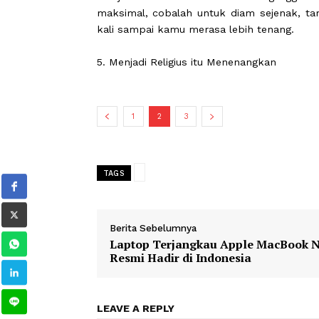
kecenderungan untuk mencontek oran
dapat menjadi panutanmu dalam hal 
4. Saat Emosimu Mulai Naik, Tarik 
Belajar menahan amarah memang n
maksimal, cobalah untuk diam sejena
kali sampai kamu merasa lebih tenan
5. Menjadi Religius itu Menenangkan
1
2
3
TAGS