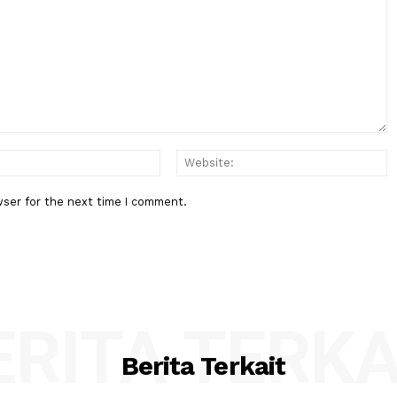
Berita Berikutnya
Book Neo
Gunung Bromo Kebakaran, Api M
Hingga ke Malang
:*
Email:*