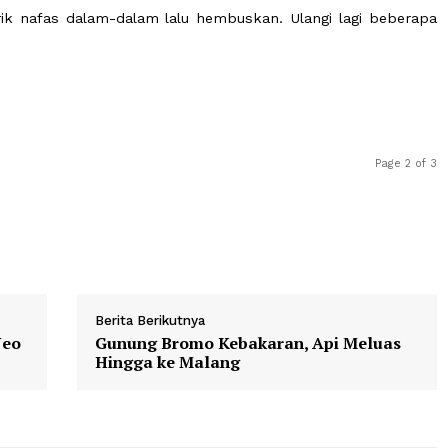
g lain, termasuk soal perilaku. Carilah seseorang ya
bersabar.
Nafas Dalam- Dalam dan Hembuskan
ggak mudah. Saat kamu sudah berusaha sabar dan m
k, tarik nafas dalam-dalam lalu hembuskan. Ulangi la
g.