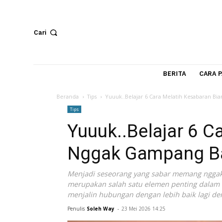
Cari
BERITA
Beranda
Tips
Yuuuk..Belajar 6 Cara Melatih Kes
Tips
Yuuuk..Belajar 
Nggak Gampang
Menjadi seseorang yang sabar memang
merupakan salah satu elemen penting 
menjalin hubungan dengan lebih baik l