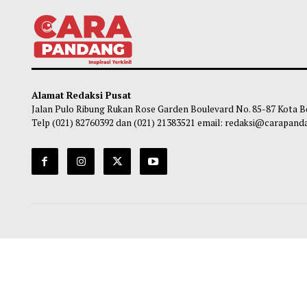
Green Flag yang Sering Diabaikan karena
5 Tip
Terlihat Biasa Saja, Ayo Kenali!
Menc
Soleh Way
-
04 Agustus 2026 20:25
So