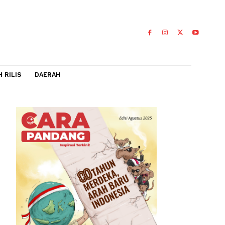
IDEO
FLASH RILIS
DAERAH
 Biar
ilang
ta bisa
a