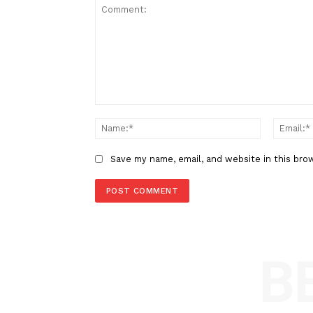
Berita Sebelumnya
Laptop Terjangkau Apple Mac
Resmi Hadir di Indonesia
LEAVE A REPLY
Comment:
Name