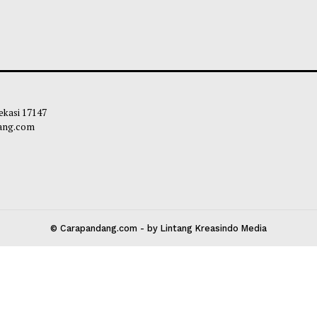
s Aman Bertransaksi Online,
Keuntungan Berte
egah Resiko Penipuan!
Generasi Mengaj
Arti
leh Way
-
03 Agustus 2026 14:27
Soleh Way
-
02 A