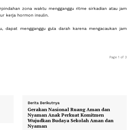
initas berubah selama perjalanan, tubuh membutuhkan 
 darah dapat ikut terganggu.
ang dapat memengaruhi kadar gula darah menurut para ahl
ahwa perpindahan zona waktu mengganggu ritme sirkadi
engatur kerja hormon insulin.
ona waktu, dapat mengganggu gula darah karena menga