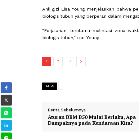
aktivitas yang konsisten. Saat rut
beradaptasi sehingga pengaturan gula
Berikut lima faktor saat bepergian y
Perubahan zona waktu
Ahli gizi Lisa Young menjelaskan b
biologis tubuh yang berperan dalam m
"Perjalanan, terutama melintasi z
biologis tubuh," ujar Young.
1
2
3