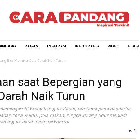
CARA PANDANG
RAGAM
INSPIRASI
INFOGRAFIS
V
Bepergian yang Bisa Memicu Gula Darah Naik Turun
biasaan saat Bepergian y
a Darah Naik Turun
 dapat memengaruhi kestabilan gula darah, terutama pada 
a perubahan zona waktu, pola makan, hingga kurang tidur 
 agar kadar gula darah tetap terkontrol