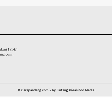
faat Hebat Minum Kunyit dan Jahe
Pengaruh Makan 
lum Tidur
Kesehatan Tubuh
leh Way
-
04 Agustus 2026 20:45
Obie
-
04 Agustu