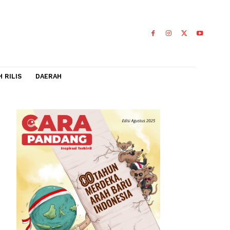
IDEO
FLASH RILIS
DAERAH
ang
penderita
menjadi