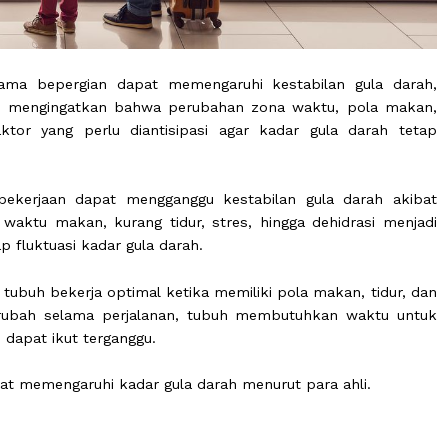
as selama bepergian dapat memengaruhi kestabilan g
Ahli gizi mengingatkan bahwa perubahan zona waktu, 
apa faktor yang perlu diantisipasi agar kadar gula d
usan pekerjaan dapat mengganggu kestabilan gula da
ubahan waktu makan, kurang tidur, stres, hingga dehidr
erhadap fluktuasi kadar gula darah.
btu, tubuh bekerja optimal ketika memiliki pola makan,