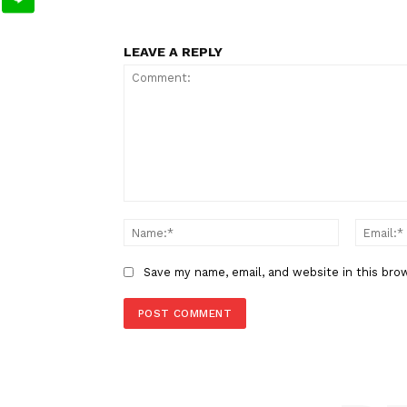
TAGS
Berita Sebelumnya
Aturan BBM B50 Mulai Berlaku,
Dampaknya pada Kendaraan Ki
LEAVE A REPLY