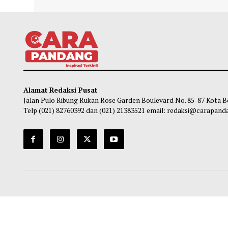
Kurangnya Waktu Tidur Pengaruhi
5 Man
Perubahan Fisik
sebe
Chairul Hidayah
-
05 Agustus 2026 17:00
So