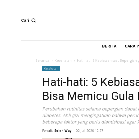
Cari
BERITA
Beranda
Kesehatan
Hati-hati: 5 Kebiasaan saat 
Kesehatan
Hati-hati: 5 Ke
Bisa Memicu Gul
Perubahan rutinitas selama bepergian
diabetes. Ahli gizi mengingatkan bahw
beberapa faktor yang perlu diantisipasi