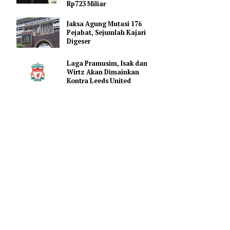
Promosi Vape
FIFA Beri Ultimatum ke 211
Anggota: Dukung Penjualan
Saham atau Kehilangan
Rp723 Miliar
Jaksa Agung Mutasi 176
Pejabat, Sejumlah Kajari
Digeser
ula darah,
pola makan,
Laga Pramusim, Isak dan
arah tetap
Wirtz Akan Dimainkan
Kontra Leeds United
rah akibat
asi menjadi
 tidur, dan