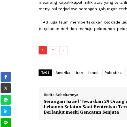
Pada Rabu yang sama, Kementerian L
tanker minyak milik negaranya telah
kapal Korsel melalui jalur perairan te
dan Iran.
Iran memperketat kendalinya atas Se
melarang kapal-kapal milik atau yang 
menyusul terjadinya serangan gabunga
AS juga telah memberlakukan blokad
perjalanan dari dan menuju pelabuhan-
1
2
Amerika
Iran
Israel
Pales
TAGS