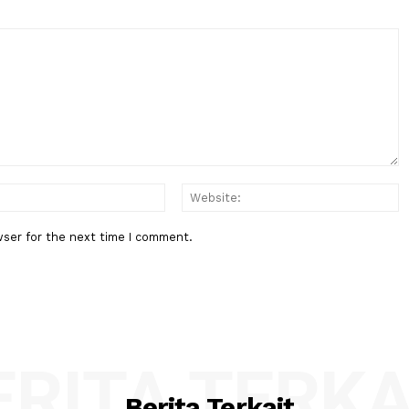
Berita Berikutnya
rang di
17 Agustus Tarif MRT, LRT dan
n Terus
Transjakarta Hanya Rp. 1
ta
:*
Email:*