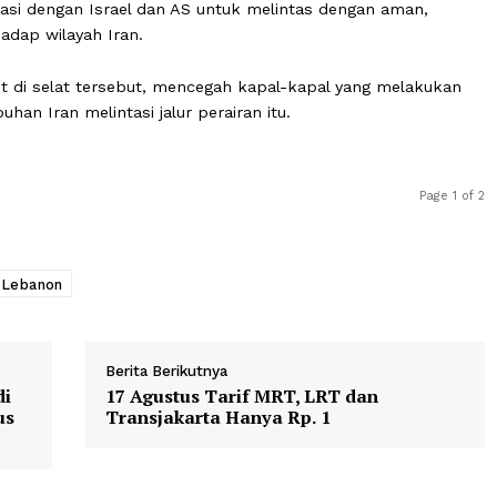
uar Negeri Korea Selatan (Korsel) menyebutkan sebuah
 melintasi Selat Hormuz dengan aman, menandai pelayar
rsebut sejak dimulainya konflik antara Amerika Serikat (AS
lat Hormuz mulai 28 Februari lalu, ketika negara terseb
terafiliasi dengan Israel dan AS untuk melintas dengan a
n terhadap wilayah Iran.
e laut di selat tersebut, mencegah kapal-kapal yang m
pelabuhan Iran melintasi jalur perairan itu.
tina
Lebanon