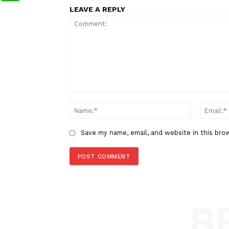
Berita Sebelumnya
Serangan Israel Tewaskan 29 O
Lebanon Selatan Saat Bentroka
Berlanjut meski Gencatan Senja
LEAVE A REPLY
Comment:
Name