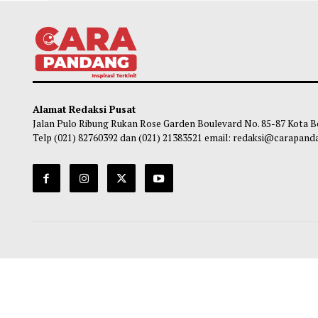
Joe Biden Idap Kanker Prostat, Hunter:
Jizho
Telah Menyebar ke Tulang
Wisat
Habibi
-
09 Agustus 2026 16:00
Ma