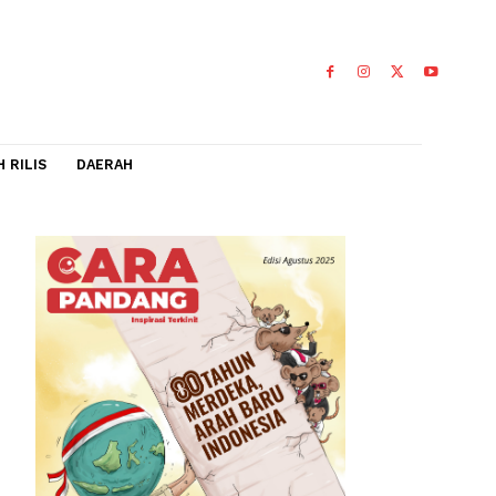
IDEO
FLASH RILIS
DAERAH
z
si