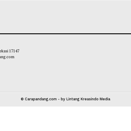
u di China Perkaya Pengalaman
Kasus Flu Burung
awan dengan Aktivitas Air
Sentuh Angka 2
liq
-
09 Agustus 2026 15:14
Maliq
-
09 Agustu