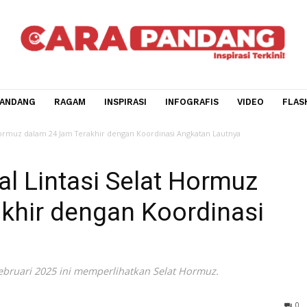
CARA PANDANG
RAGAM
INSPIRASI
INFOGRAFIS
V
si Selat Hormuz dalam 24 Jam Terakhir dengan Koordinasi Angkatan Lautnya
apal Lintasi Selat Hormu
erakhir dengan Koordina
ya
a 19 Februari 2025 ini memperlihatkan Selat Hormuz.