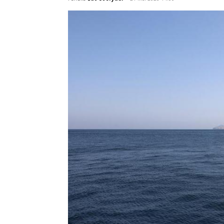
(Carapandang/Xinhua/Wang Qiang)
Penulis
Edo Soeryadi
-
21 Mei 2026 14:00