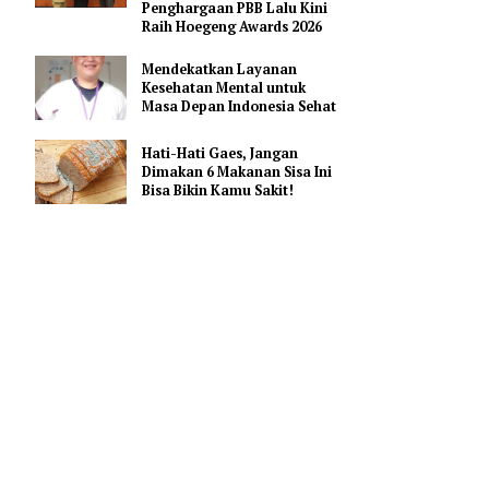
2026
Kisah Brigadir Renita:
Polwan Indonesia yang
Lebih Dulu Raih
Penghargaan PBB Lalu Kini
Raih Hoegeng Awards 2026
Mendekatkan Layanan
ionary
Kesehatan Mental untuk
r minyak
Masa Depan Indonesia Sehat
an
Hati-Hati Gaes, Jangan
Dimakan 6 Makanan Sisa Ini
Bisa Bikin Kamu Sakit!
n laut
nasikan