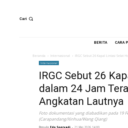
Cari
BERITA
Beranda
Internasional
IRGC Sebut 26 Kapal Linta
Internasional
IRGC Sebut 26 K
dalam 24 Jam T
Angkatan Lautn
Foto dokumentasi yang diabadikan pad