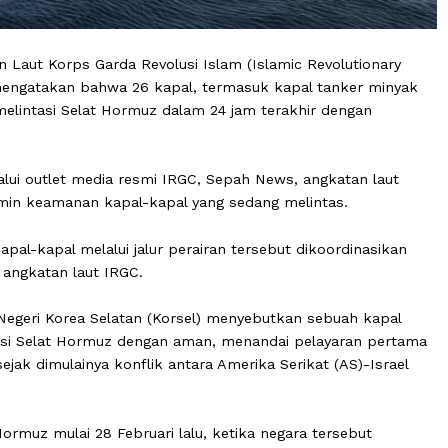
gkatan Laut Korps Garda Revolusi Islam (Islamic Revolut
20/5) mengatakan bahwa 26 kapal, termasuk kapal tanke
 telah melintasi Selat Hormuz dalam 24 jam terakhir deng
s melalui outlet media resmi IRGC, Sepah News, angkata
 menjamin keamanan kapal-kapal yang sedang melintas.
 kapal-kapal melalui jalur perairan tersebut dikoordi
sukan angkatan laut IRGC.