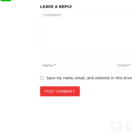
KemasanRokok
Rokok
GAP
TAGS
Berita Sebelumnya
Mensesneg Respons Usulan Piga
Sipil Isi Jabatan Polri
LEAVE A REPLY
Comment:
Name