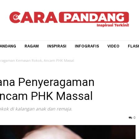
CARA PANDANG
RAGAM
INSPIRASI
INFOGRAFIS
V
ana Penyeragaman Kemasan Rokok, Ancam PHK Massal
encana Penyeragaman
, Ancam PHK Massal
umsi rokok di kalangan anak dan remaja.