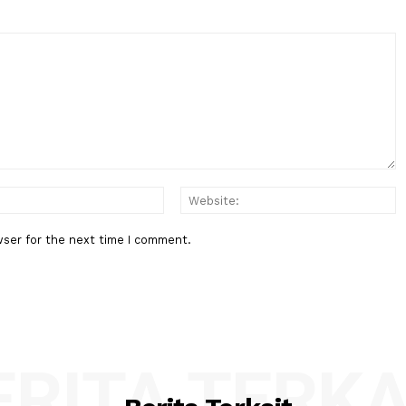
PRI
Dasco
DPR
Berita Berikutnya
i soal
Langkah Indonesia Terhenti di P
:*
Email:*