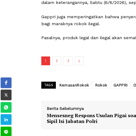
lanjut mengenai gambar dan tulisan 
kemasan produk tembakau.
"Kemenkes terlalu memaksakan untu
dari pasal 437. Ketentuan Pasal 3 hing
mengatur peringatan kesehatan, tapi
dalam keterangannya, Sabtu (6/6/2026)
Gappri juga memperingatkan bahwa p
bagi maraknya rokok ilegal.
Pasalnya, produk legal dan ilegal aka
1
2
3