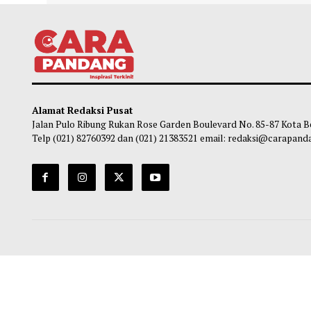
Menhub Pastikan Perpres Ojol Terbit
Mendi
Sebelum 17 Agustus 2026
Inves
Penc
Habibi
-
07 Agustus 2026 15:30
Ha