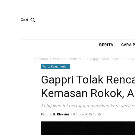
Cari
BERITA
Beranda
Warta Kementerian
Gappri Tolak Renc
Warta Kementerian
Gappri Tolak R
Kemasan Rokok
Kebijakan ini bertujuan menekan kons
Penulis
H. Khasim
-
07 Juni 2026 15:26