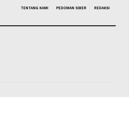
Sering Diabaikan karena
5 Tips Aman Bertransaksi Onl
a, Ayo Kenali!
Mencegah Resiko Penipuan!
gustus 2026 20:25
Soleh Way
-
03 Agustus 2026 14
TENTANG KAMI
PEDOMAN SIBER