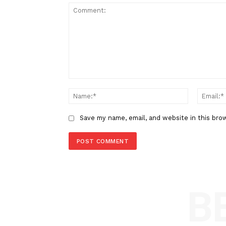
Berita Sebelumnya
Kecemasan Para Produsen Lith
Penuhi Kebutuhan Kendaraan Li
LEAVE A REPLY
Comment:
Name