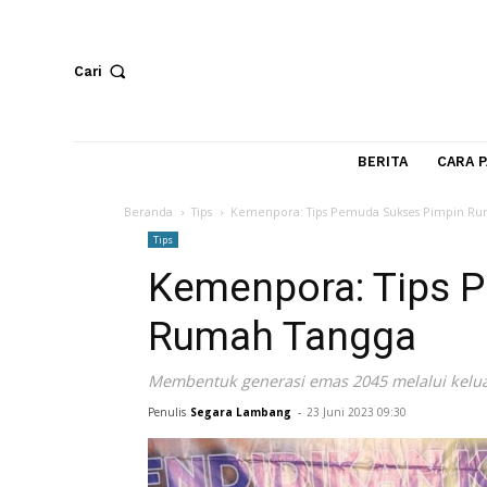
Cari
BERITA
Beranda
Tips
Kemenpora: Tips Pemuda Sukses P
Tips
Kemenpora: Tip
Rumah Tangga
Membentuk generasi emas 2045 melalui
Penulis
Segara Lambang
-
23 Juni 2023 09:30