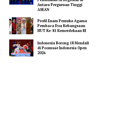
Usai Diduga Libatkan Anak
Promosi Vape
Pejabat Indonesia Usulkan
Perdalam Kerja Sama
gelar
Pendidikan AI Regional di
is (22/6).
Antara Perguruan Tinggi
ASEAN
.
Profil Enam Pemuka Agama
rbagi tips
Pembaca Doa Kebangsaan
HUT Ke-81 Kemerdekaan RI
a sama
Indonesia Borong 18 Mendali
di Poomsae Indonesia Open
 Mikha M.
2026
ing berbagi