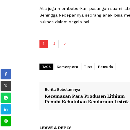
Menurut Alia, kepala rumah tangga h
emosional dan juga kecerdasan spirit
"Dalam rumah tangga itu memang haru
saling terbuka dalam segala hal, misa
harus benar-benar mateng," ujarnya.
Alia juga membeberkan pasangan sua
Sehingga kedepannya seorang anak bi
sukses dalam segala hal.
1
2
Kemenpora
Tips
Pemuda
TAGS