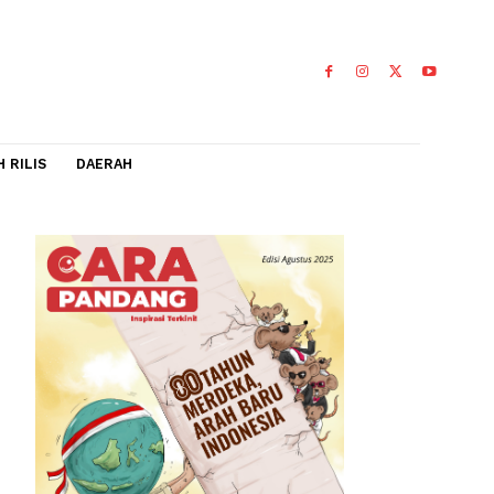
IDEO
FLASH RILIS
DAERAH
n
0