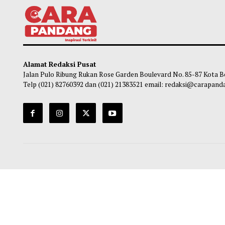
Beasiswa di Republik Ceko untuk
Cara
Mahasiswa Internasional Relatif Lebih
saat 
Terjangkau
So
Soleh Way
-
08 Agustus 2026 14:01
Alamat Redaksi Pusat