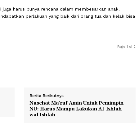
arus memiliki kecerdasan yang komplet. Antara kecerdas
ual harus lah seimbang.
s punya rencana yang bagus. Baik suami maupun istri h
lnya dari sisi keuangan serta kejujuran. Jadi tingkat ked
mi istri juga harus punya rencana dalam membesarkan a
sa mendapatkan perlakuan yang baik dari orang tua dan