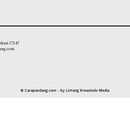
 Orang Tua Mengawasi Anak Remaja
Green Flag yang 
di Sekolah, Lebih Ekstra!
Terlihat Biasa Saj
leh Way
-
07 Agustus 2026 20:45
Soleh Way
-
04 A