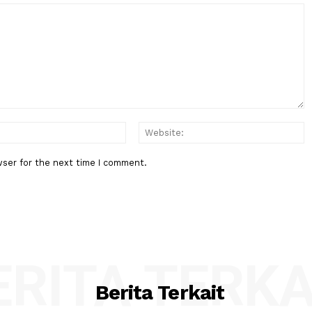
Berita Berikutnya
ium
Nasehat Ma'ruf Amin Untuk Pem
strik
NU: Harus Mampu Lakukan Al-Is
wal Ishlah
:*
Email:*