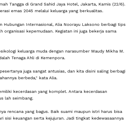
 dan Olahraga Republik Indonesia (Kemenpora RI) meng
 Rumah Tangga di Grand Sahid Jaya Hotel, Jakarta, Kam
 generasi emas 2045 melalui keluarga yang berkualitas
si dan Hubungan Internasional, Alia Noorayu Laksono be
sejumlah organisasi kepemudaan. Kegiatan ini juga bekerj
utar psikologi keluarga muda dengan narasumber Maudy
nya adalah Tenaga Ahli di Kemenpora.
 Para pesertanya juga sangat antusias, dan kita disini sal
 pernikahannya berbeda," kata Alia.