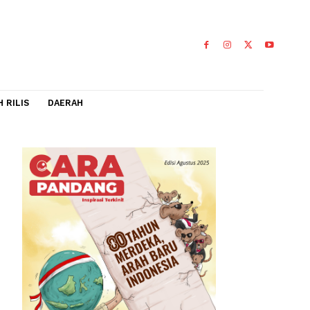
IDEO
FLASH RILIS
DAERAH
iaan
al dalam
 di