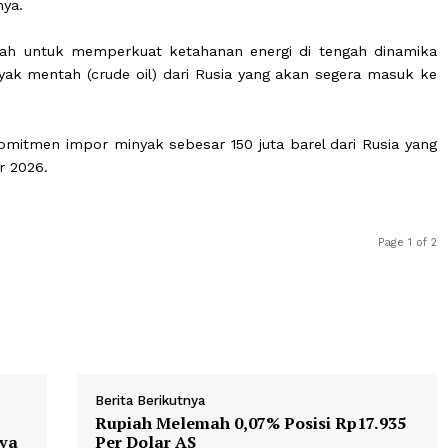
 memantau cadangan energi nasional agar distribusi t
tri dapat terpenuhi.
komitmen menjaga ketahanan energi melalui pengaw
asi dengan berbagai pemangku kepentingan di sektor energ
 imbuhnya.
u langkah untuk memperkuat ketahanan energi di teng
or minyak mentah (crude oil) dari Rusia yang akan sege
ari komitmen impor minyak sebesar 150 juta barel dari
a akhir 2026.