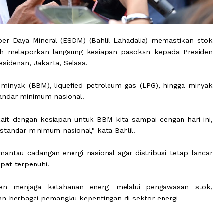
 Sumber Daya Mineral (ESDM) (Bahlil Lahadalia) mema
n setelah melaporkan langsung kesiapan pasokan kepad
 Kepresidenan, Jakarta, Selasa.
bakar minyak (BBM), liquefied petroleum gas (LPG), hi
 atas standar minimum nasional.
 terkait dengan kesiapan untuk BBM kita sampai denga
atas standar minimum nasional," kata Bahlil.