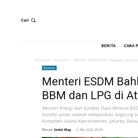
Cari
BERITA
Beranda
Ekonomi
Menteri ESDM Bahlil: Tegaska
Ekonomi
Menteri ESDM Ba
BBM dan LPG di
Menteri Energi dan Sumber Daya Minera
kondisi aman setelah melaporkan lang
Kompleks Istana Kepresidenan, Jakarta,