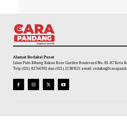
Rupiah Melemah 0,07% Posisi Rp17.935
Emas
Per Dolar AS
Per T
Chairul Hidayah
-
07 Agustus 2026 09:32
Ch