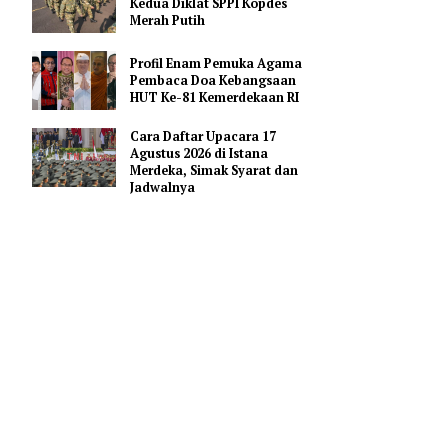
Pendidikan AI Regional di
Antara Perguruan Tinggi
ASEAN
Kemhan Siapkan Gelombang
Kedua Diklat SPPI Kopdes
Merah Putih
Profil Enam Pemuka Agama
Pembaca Doa Kebangsaan
stikan stok
HUT Ke-81 Kemerdekaan RI
a Presiden
Cara Daftar Upacara 17
Agustus 2026 di Istana
Merdeka, Simak Syarat dan
ngga minyak
Jadwalnya
n hari ini,