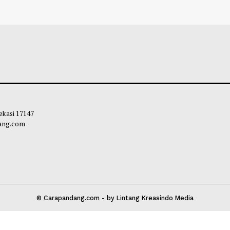
 Menguat 0,18% Posisi US$ 4246,89
BRIN Sebut Tekn
roy Ons
Subsidi LPG hing
airul Hidayah
-
07 Agustus 2026 08:15
Soleh Way
-
06 A