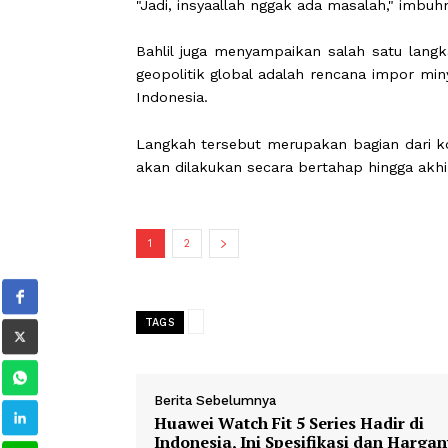
Ia menegaskan pemerintah akan terus
serta kebutuhan masyarakat dan indus
Menurutnya, pemerintah juga ber
kelancaran distribusi, serta koordin
"Jadi, insyaallah nggak ada masalah,"
Bahlil juga menyampaikan salah sat
geopolitik global adalah rencana imp
Indonesia.
Langkah tersebut merupakan bagian d
akan dilakukan secara bertahap hingg
1
2