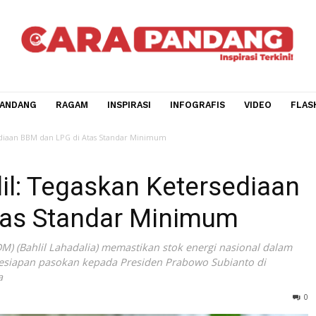
CARA PANDANG
RAGAM
INSPIRASI
INFOGRAFIS
V
n Ketersediaan BBM dan LPG di Atas Standar Minimum
hlil: Tegaskan Ketersed
 Atas Standar Minimum
l (ESDM) (Bahlil Lahadalia) memastikan stok energi nasion
sung kesiapan pasokan kepada Presiden Prabowo Subianto
 Selasa