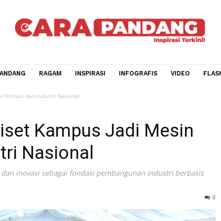
CARA PANDANG
RAGAM
INSPIRASI
INFOGRAFIS
V
 Mesin Hilirisasi dan Industri Nasional
 Riset Kampus Jadi Mes
dustri Nasional
 riset dan inovasi sebagai fondasi pembangunan industri 