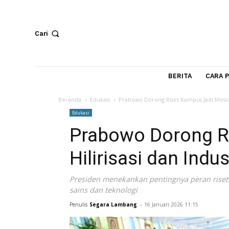
Cari
BERITA
Beranda
Edukasi
Prabowo Dorong Riset Kampus Jadi
Edukasi
Prabowo Dorong
Hilirisasi dan In
Presiden menekankan pentingnya peran
sains dan teknologi
Penulis
Segara Lambang
-
16 Januari 2026 11:15