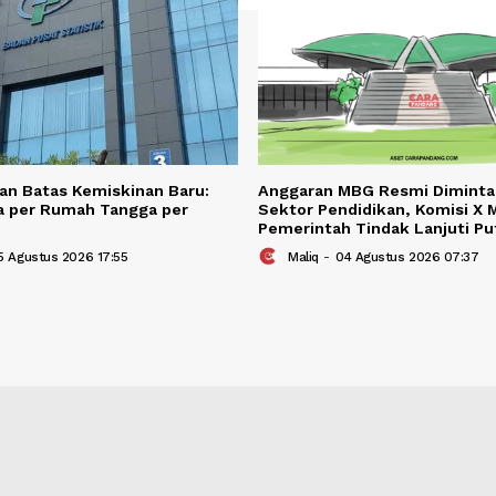
BERITA TER
Berita Terkait
etapkan Batas Kemiskinan Baru:
Anggaran MBG Re