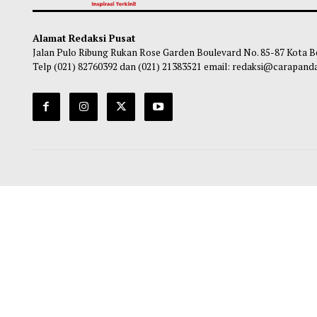
Nyaman Anak Perkuat Komitmen
Rp3,0
Wujudkan Budaya Sekolah Aman dan
Bula
Nyaman
Ha
Chairul Hidayah
-
06 Agustus 2026 08:30
Alamat Redaksi Pusat
Jalan Pulo Ribung Rukan Rose Garden Boulevard No. 85-87
Telp (021) 82760392 dan (021) 21383521 email: redaksi@