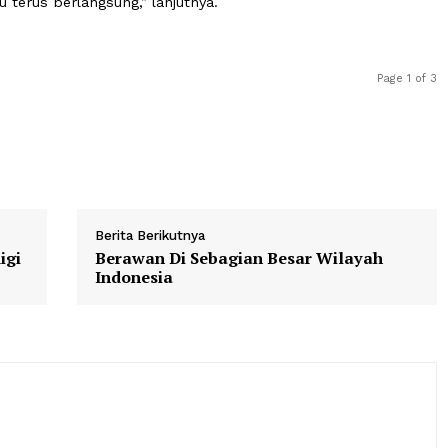
ng yang bisa melawan penjajah, membela rakyat dari pen
dalah orang-orang yang bisa melakukan inovasi-inovasi,
eningkatkan pendapatan negara,” ucap Mendiktisaintek.
kekompakan, persatuan, sehingga riset dan teknologi ini 
ogi itu terus berlangsung,” lanjutnya.
Berita Berikutnya
 Komdigi
Berawan Di Sebagian Besar Wila