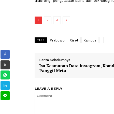
pahlawan negara itu adalah orang-ora
Nah saat ini pahlawan-pahlawan ini a
terobosan-terobosan sehingga bisa m
“Dan karenanya marilah kita menjaga 
didorong, penguasaan sains dan teknol
1
2
3
Prabowo
Riset
Kampus
TAGS
Berita Sebelumnya
Isu Keamanan Data Instagram,