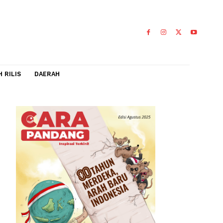
IDEO
FLASH RILIS
DAERAH
in
berbasis
0