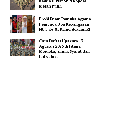
Pendidikan AI Regional di
Antara Perguruan Tinggi
ASEAN
Kemhan Siapkan Gelombang
Kedua Diklat SPPI Kopdes
Merah Putih
riset dan
gara.
Profil Enam Pemuka Agama
Pembaca Doa Kebangsaan
ktor serta
HUT Ke-81 Kemerdekaan RI
nan
Cara Daftar Upacara 17
Agustus 2026 di Istana
Merdeka, Simak Syarat dan
gan persnya
Jadwalnya
si
i salah
 pendapatan
a