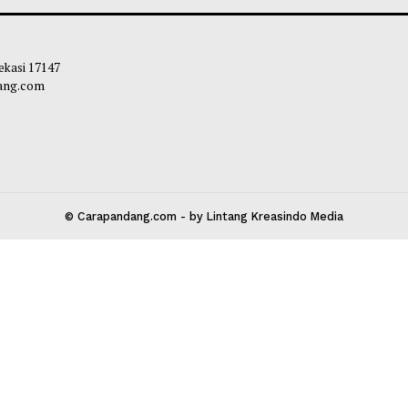
9 Juta per Rumah Tangga per
Sektor Pendidika
n
Pemerintah Tinda
bibi
-
05 Agustus 2026 17:55
Maliq
-
04 Agust
 Kota Bekasi 17147
carapandang.com