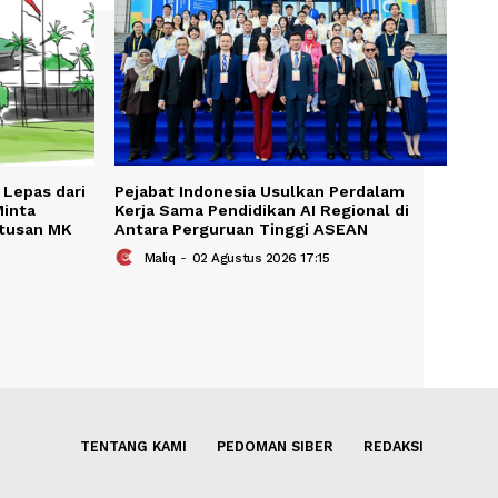
KAIT
smi Diminta Lepas dari
Pejabat Indonesia Usulkan P