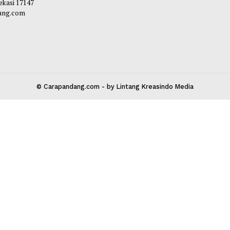
bibi
-
07 Agustus 2026 14:57
 Kota Bekasi 17147
carapandang.com