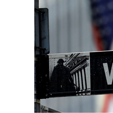
Penulis
Zildan Syauqi
-
11 Mei 2023 06:59