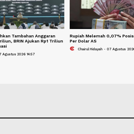
BERITA TER
Berita Terkait
owo Sahkan Tambahan Anggaran
Rupiah Melemah 
 Rp4 Triliun, BRIN Ajukan Rp1 Triliun
Per Dolar AS
 Hilirisasi
Chairul Hidayah
-