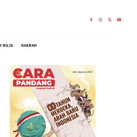
IDEO
FLASH RILIS
DAERAH
mbas
a konsumen
ukkan