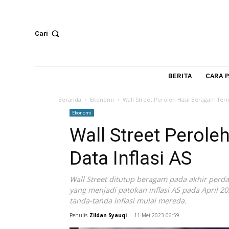
Cari
BERITA
Beranda
Ekonomi
Wall Street Peroleh Hasil Bera
Ekonomi
Wall Street Per
Data Inflasi AS
Wall Street ditutup beragam pada akhi
yang menjadi patokan inflasi AS pada A
tanda-tanda inflasi mulai mereda.