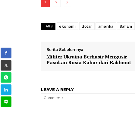
Ekspansi bulan ke bulan indeks harga 
persen di bulan sebelumnya, karena k
Statistik Tenaga Kerja AS pada Rabu (
1
2
ekonomi
dolar
amerika
TAGS
Berita Sebelumnya
Militer Ukraina Berhasir Mengu
Pasukan Rusia Kabur dari Bak