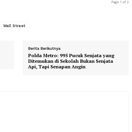
konsumen (IHK) AS untuk April naik menjadi 0,4 persen, 
enaikan harga energi, menurut data yang dikeluarkan ole
10/5/2023).
Saham
Wall Street
Berita Berikutnya
sir
Polda Metro: 995 Pucuk Senjata 
hmut
Ditemukan di Sekolah Bukan Sen
Api, Tapi Senapan Angin