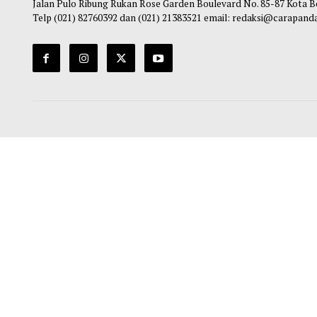
Ha
Alamat Redaksi Pusat
Jalan Pulo Ribung Rukan Rose Garden Boulevard No. 85-87
Telp (021) 82760392 dan (021) 21383521 email: redaksi@