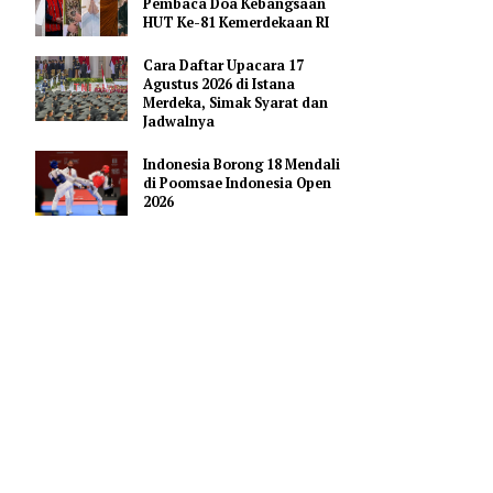
Pendidikan AI Regional di
Antara Perguruan Tinggi
ASEAN
Profil Enam Pemuka Agama
Pembaca Doa Kebangsaan
HUT Ke-81 Kemerdekaan RI
ngah
endah dari
Cara Daftar Upacara 17
Agustus 2026 di Istana
Merdeka, Simak Syarat dan
Jadwalnya
 33.531,33
ks Komposit
Indonesia Borong 18 Mendali
di Poomsae Indonesia Open
2026
an
sektor
 0,58