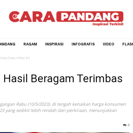
CARA PANDANG
RAGAM
INSPIRASI
INFOGRAFIS
V
gam Terimbas Data Inflasi AS
oleh Hasil Beragam Teri
r perdagangan Rabu (10/5/2023), di tengah kenaikan harg
pril 2023 yang sedikit lebih rendah dari perkiraan, menunj