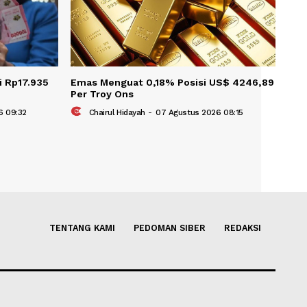
KAIT
0,07% Posisi Rp17.935
Emas Menguat 0,18% Posisi 
Per Troy Ons
07 Agustus 2026 09:32
Chairul Hidayah
-
07 Agustus 202