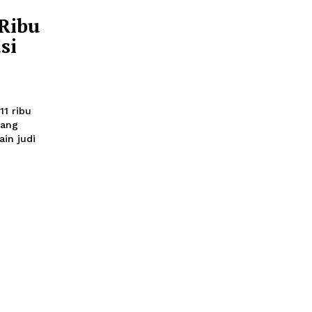
h Digital Komdigi, Mira
ngun untuk mengatasi
elama ini dinilai
ret 11 Ribu
indikasi
I
t lebih dari 11 ribu
tuan sosial yang
 untuk bermain judi