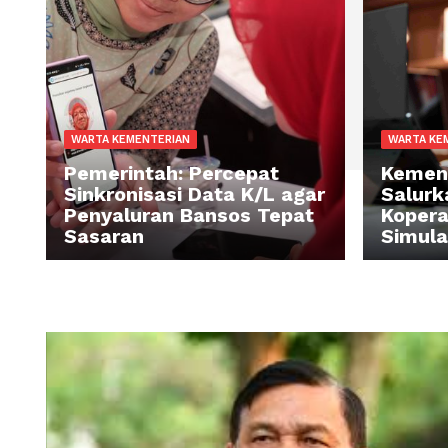
WARTA KEMENTERIAN
WA
Pemerintah: Percepat
Ke
Sinkronisasi Data K/L agar
S
Penyaluran Bansos Tepat
Ko
Sasaran
Si