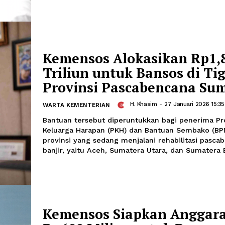
Mensos: Data Banso
Berbasis DTSEN
Segara Lambang
-
12 Februari 202
UMUM
Menteri Sosial Saifullah Yusuf meneg
bantuan sosial (bansos) dan Penerima 
BPJS Kesehatan kini sepenuhnya men
Tunggal Sosial Ekonomi Nasional (DT
Kemensos Alokasika