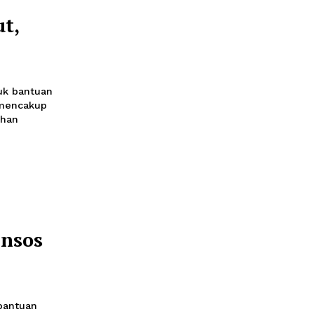
 di Tiga
ana Sumatera
nuari 2026 15:35
 penerima Program
Sembako (BPNT) di tiga
litasi pascabencana
an Sumatera Barat.
Anggaran
Bansos
h, Sumut,