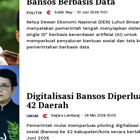
Pemerintah Siapkan 
Single ID" Perkuat 
Bansos Berbasis Dat
Soleh Way
-
10 Juni 2026 11:01
POLITIK
Ketua Dewan Ekonomi Nasional (DEN) L
menyatakan pemerintah tengah menyia
single ID" berbasis kecerdasan artifisia
memperkuat penyaluran bantuan sosial
pemerintahan berbasis data
Digitalisasi Bansos 