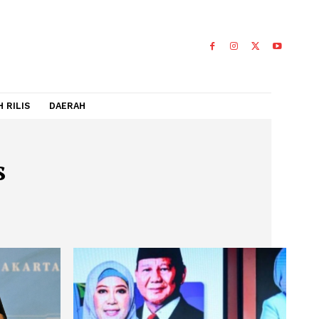
IDEO
FLASH RILIS
DAERAH
Bansos
OS