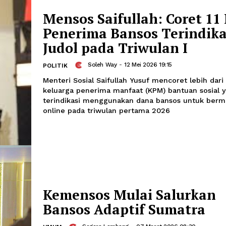
Direktur Jenderal Teknologi Pemerinta
Tayyiba, mengatakan sistem ini diba
persoalan data penerima bansos yang s
belum sinkron antarinstansi.
Mensos Saifullah: Co
Penerima Bansos Ter
Judol pada Triwulan 
Soleh Way
-
12 Mei 2026 19:15
POLITIK
Menteri Sosial Saifullah Yusuf mencore
keluarga penerima manfaat (KPM) ban
terindikasi menggunakan dana bansos
online pada triwulan pertama 2026