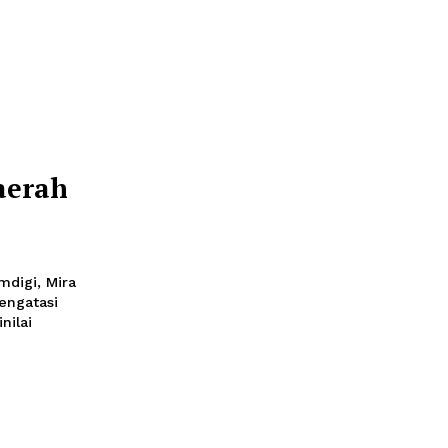
:00
 digitalisasi bantuan
secara bertahap mulai
 Coba
ke 42 Daerah
i 2026 18:55