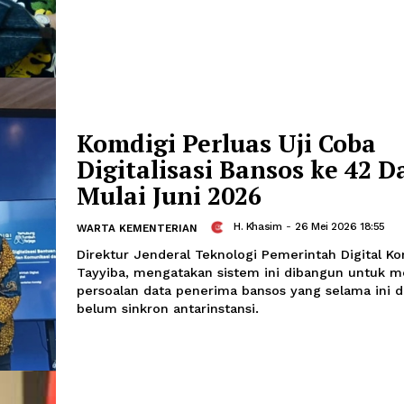
42 Daerah
Segara Lambang
-
28 Mei 2026 10
UMUM
Pemerintah mulai memperluas piloting
sosial (Bansos) ke 42 kabupaten/kota 
Juni 2026
Komdigi Perluas Uji
Digitalisasi Bansos 
Mulai Juni 2026
H. Khasim
-
26 Me
WARTA KEMENTERIAN