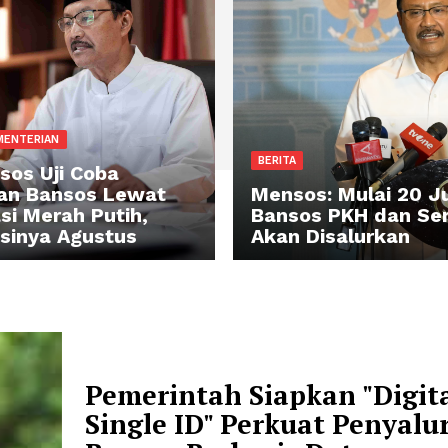
RTA KEMENTERIAN
BERITA
mensos Uji Coba
alurkan Bansos Lewat
Mensos: Mu
perasi Merah Putih,
Bansos PK
mulasinya Agustus
Akan Disal