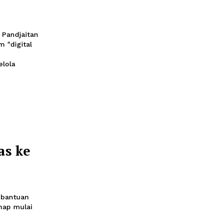
"Digital
Penyaluran
a
uhut Binsar Pandjaitan
pkan sistem "digital
l (AI) untuk
 dan tata kelola
Diperluas ke