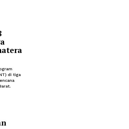
s dan PBI
6 10:30
askan penyaluran
Bantuan Iuran (PBI)
gacu pada Data
SEN)
n Rp1,8