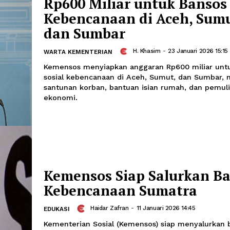
Triliun untuk Bansos
Provinsi Pascabenc
H. Khasim
-
27 Ja
WARTA KEMENTERIAN
Bantuan tersebut diperuntukkan bagi
Keluarga Harapan (PKH) dan Bantuan 
provinsi yang sedang menjalani rehabi
banjir, yaitu Aceh, Sumatera Utara, d
Kemensos Siapkan 
Rp600 Miliar untuk 
Kebencanaan di Ace
dan Sumbar