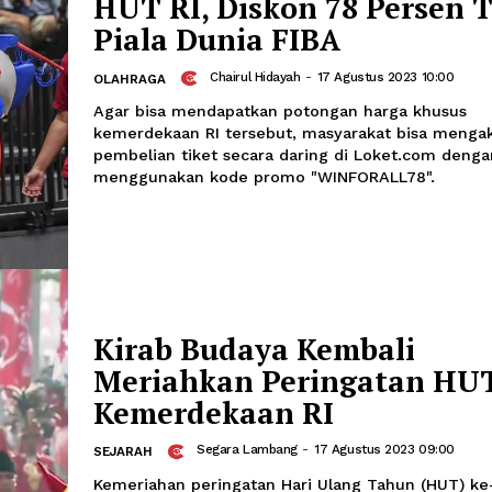
Ragam Olahan Mi As
Segara Lambang
-
17 Agus
JALAN-JALAN
Selain nasi, masyarakat Indonesia ju
mi sebagai menu harian.Selain nasi, 
juga kerap mengonsumsi mi sebagai 
HUT RI, Diskon 78 P
Piala Dunia FIBA
Chairul Hidayah
-
17 Agustus 
OLAHRAGA