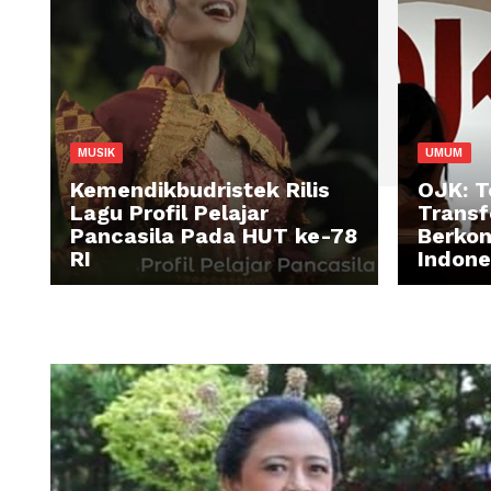
MUSIK
U
Kemendikbudristek Rilis
OJ
Lagu Profil Pelajar
Tr
Pancasila Pada HUT ke-78
Be
RI
In