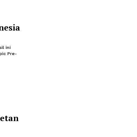
 menyikapi dampak dari
at transformasi
ajib di 2024
ying,
n Indonesia
 2023 12:00
, 95-72. Hasil ini
i FIBA Olympic Pre-