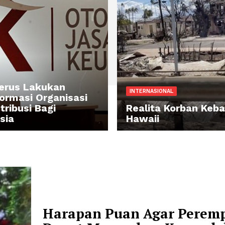
MUM
K: Terus Lakukan
INTERNASIONAL
ansformasi Organisasi
rkontribusi Bagi
Realita Ko
donesia
Hawaii