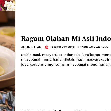
Upacara HUT RI, Jo
Kenakan Baju Adat 
Segara Lambang
-
17 Agustus 2023
UMUM
Presiden Joko Widodo (Jokowi) men
Songkok Singkepan Ageng dari Suraka