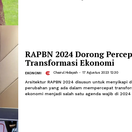
HUT ke-78 RI
Chairul Hidayah
-
17 Agustus 
SELEBRITIS
Finalis America Got Tallent Putri Aria
kesempatan ini menyanyikan lagu Mela
Bahana Nusantara dan Rungkad
RAPBN 2024 Dorong 
Transformasi Ekono
Chairul Hidayah
-
17 Agustus 20
EKONOMI