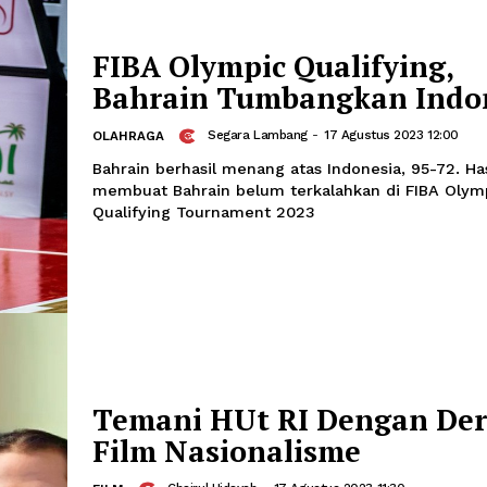
Arsitektur RAPBN 2024 disusun untuk
perubahan yang ada dalam mempercep
ekonomi menjadi salah satu agenda w
FIBA Olympic Qualif
Bahrain Tumbangka
Segara Lambang
-
17 Agustus
OLAHRAGA
Bahrain berhasil menang atas Indonesia
membuat Bahrain belum terkalahkan d
Qualifying Tournament 2023