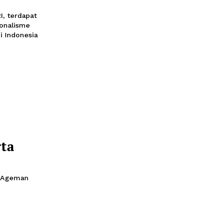
an Deretan
:30
HUT ke-78 RI, terdapat
kan jiwa nasionalisme
bersejarah di Indonesia