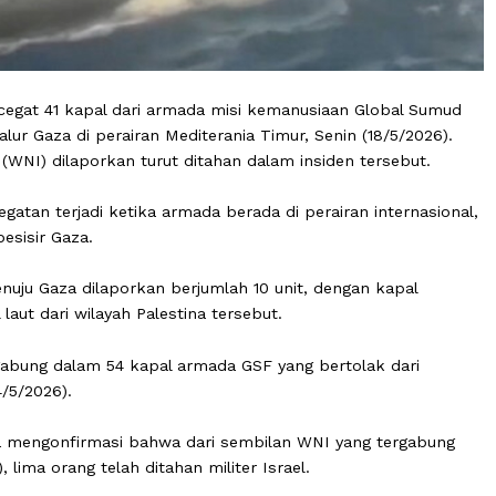
el mencegat 41 kapal dari armada misi kemanusiaan Glob
nuju Jalur Gaza di perairan Mediterania Timur, Senin (18/
esia (WNI) dilaporkan turut ditahan dalam insiden ters
encegatan terjadi ketika armada berada di perairan inte
 dari pesisir Gaza.
an menuju Gaza dilaporkan berjumlah 10 unit, dengan ka
5 mil laut dari wilayah Palestina tersebut.