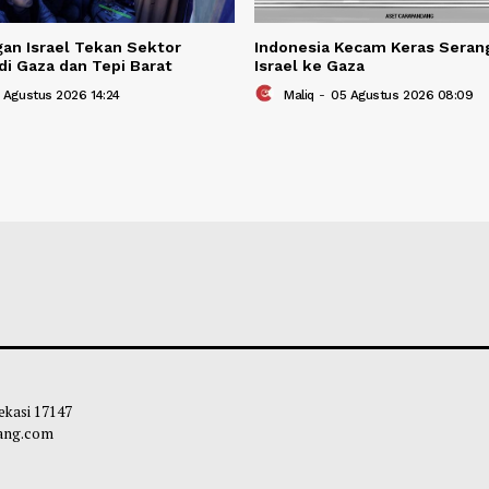
BERITA TER
Berita Terkait
Serangan Israel Tekan Sektor
Indonesia Kecam 
dikan di Gaza dan Tepi Barat
Israel ke Gaza
liq
-
05 Agustus 2026 14:24
Maliq
-
05 Agust