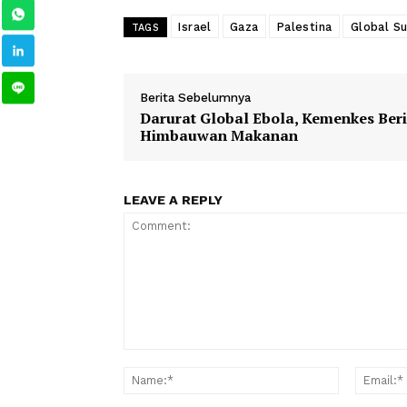
Sementara empat WNI lainnya masih b
perairan Siprus.
1
2
Israel
Gaza
Palestina
Gl
TAGS
Berita Sebelumnya
Darurat Global Ebola, Kemenke
Himbauwan Makanan
LEAVE A REPLY