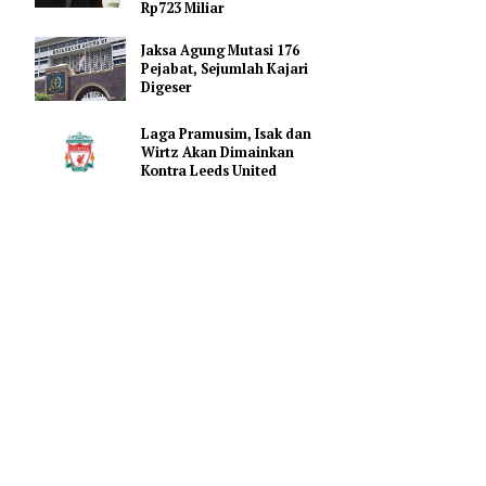
Promosi Vape
FIFA Beri Ultimatum ke 211
Anggota: Dukung Penjualan
Saham atau Kehilangan
Rp723 Miliar
Jaksa Agung Mutasi 176
Pejabat, Sejumlah Kajari
Digeser
al Sumud
5/2026).
Laga Pramusim, Isak dan
Wirtz Akan Dimainkan
ebut.
Kontra Leeds United
rnasional,
pal