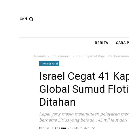
Cari
BERITA
Beranda
Internasional
Israel Cegat 41 Kapal Misi
Internasional
Israel Cegat 41
Global Sumud Flo
Ditahan
Kapal yang masih melanjutkan pelayara