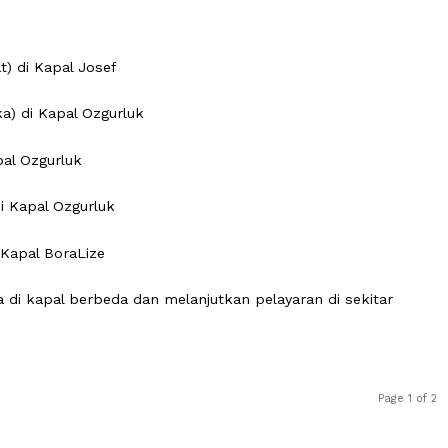
ra tergabung dalam 54 kapal armada GSF yang bertolak d
is (14/5/2026).
donesia mengonfirmasi bahwa dari sembilan WNI yang te
GPCI), lima orang telah ditahan militer Israel.
h Zakat) di Kapal Josef
Republika) di Kapal Ozgurluk
 di Kapal Ozgurluk
empo) di Kapal Ozgurluk
ka) di Kapal BoraLize