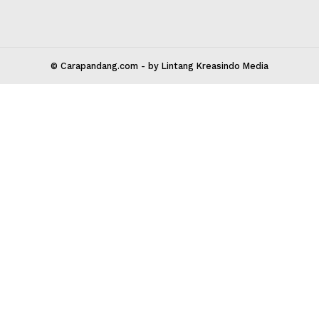
 Kota Bekasi 17147
carapandang.com