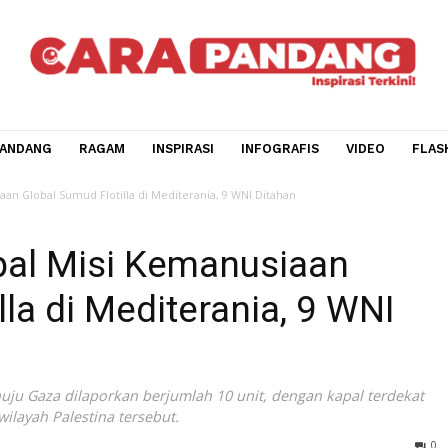
CARA PANDANG
RAGAM
INSPIRASI
INFOGRAFIS
V
 Kemanusiaan Global Sumud Flotilla di Mediterania, 9 WNI Ditahan
 Kapal Misi Kemanusiaan
tilla di Mediterania, 9 
n menuju Gaza dilaporkan berjumlah 10 unit, dengan kapa