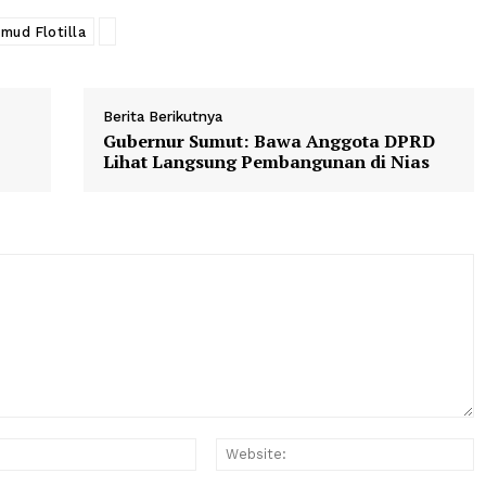
erada di kapal berbeda dan melanjutkan pelayaran di se
obal Sumud Flotilla
Berita Berikutnya
s Beri
Gubernur Sumut: Bawa Anggota
Lihat Langsung Pembangunan di