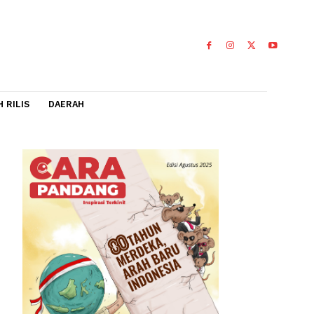
IDEO
FLASH RILIS
DAERAH
WNI
l terdekat