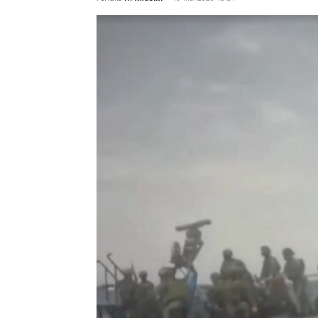
bernama Sirius yang berada 145 mil laut
Penulis
H. Khasim
-
19 Mei 2026 15:51