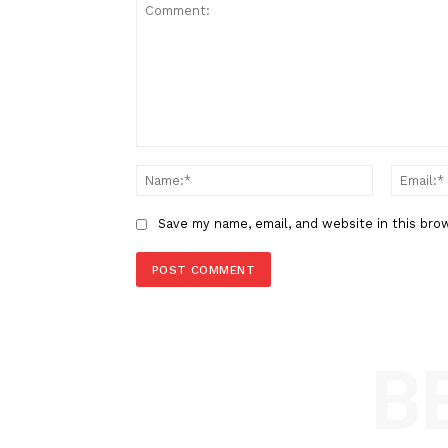
Berita Sebelumnya
Lis Sampaikan Tiga Usulan Kun
Percepat RUU Daerah Kepulau
LEAVE A REPLY
Comment:
Name
Save my name, email, and website in t