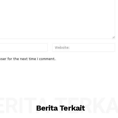
Berita Berikutnya
ci untuk
Polda Metro: 995 Pucuk Senjata 
an
Ditemukan di Sekolah Bukan Sen
Api, Tapi Senapan Angin
:*
Email:*
his browser for the next time I comment.