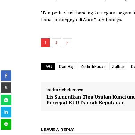
Namun, Zulhas menekankan bahwa wa
dan otoritas terkait. Hal ini mengin
regulasi ibadah haji yang selama ini be
Pemerintah juga akan mempelajari ke
mendapatkan izin melakukan pemoton
"Bila perlu studi banding ke negara-ne
harus potongnya di Arab," tambahnya
1
2
DamHaji
ZulkifliHasan
Zulh
TAGS