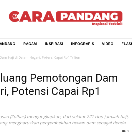
CARA PANDANG
RAGAM
INSPIRASI
INFOGRAFIS
V
ongan Dam Haji di Dalam Negeri, Potensi Capai Rp1 Triliun
i Peluang Pemotongan 
egeri, Potensi Capai Rp1
ifli Hasan (Zulhas) mengungkapkan, dari sekitar 221 ribu 