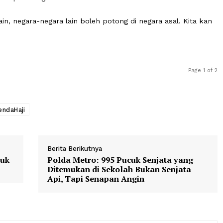
cana ini masih memerlukan kajian mendalam bersama 
gat ketentuan pemotongan dam di Arab Saudi merupakan ba
rlaku.
mungkinan dengan merujuk pada negara-negara lain yang
gan serupa di negara asal.
gara lain, negara-negara lain boleh potong di negara asal
.
as
DendaHaji