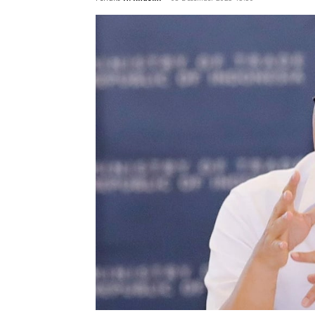
hampir separuhnya melakukan pelang
Penulis
H. Khasim
-
03 Desember 2025 15:30