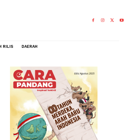
IDEO
FLASH RILIS
DAERAH
Dam
jamaah haji,