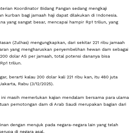
 Kementerian Koordinator Bidang Pangan sedang mengkaj
 dan kurban bagi jamaah haji dapat dilakukan di Indon
ran dana yang sangat besar, mencapai hampir Rp1 triliun
lkifli Hasan (Zulhas) mengungkapkan, dari sekitar 221 ri
pelanggaran yang mengharuskan penyembelihan hewan d
kitar 200 dolar AS per jamaah, total potensi dananya bi
kati Rp1 triliun.
anggar, berarti kalau 200 dolar kali 221 ribu kan, itu 48
lhas di Jakarta, Rabu (3/12/2025).