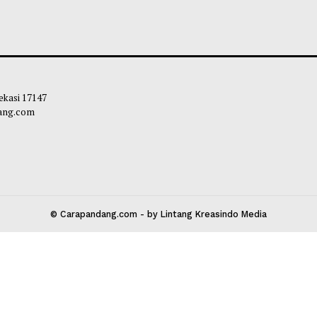
owo Sahkan Tambahan Anggaran
Rupiah Melemah 
 Rp4 Triliun, BRIN Ajukan Rp1 Triliun
Per Dolar AS
 Hilirisasi
Chairul Hidayah
-
bibi
-
07 Agustus 2026 14:57