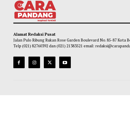
Investasi Asing di Industri Pinjol Tembus
Prab
Rp17,28 Triliun per Juni 2026
Riset
untuk
Habibi
-
07 Agustus 2026 15:10
Ha
Alamat Redaksi Pusat