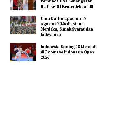
Pendidikan AI Regional di
Antara Perguruan Tinggi
ASEAN
Profil Enam Pemuka Agama
Pembaca Doa Kebangsaan
HUT Ke-81 Kemerdekaan RI
i
esia.
Cara Daftar Upacara 17
, yang
Agustus 2026 di Istana
Merdeka, Simak Syarat dan
Jadwalnya
bu jamaah
Indonesia Borong 18 Mendali
di Poomsae Indonesia Open
am sebagai
2026
sa
0 juta