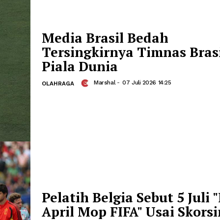
Presiden Prabowo menyampaikan apres
PM Modi menerima anugerah tersebut
atas kepemimpinan dan kontribusiny
hubungan Indonesia-India hingga men
kemitraan strategis komprehensif.
Media Brasil Bedah
Tersingkirnya Timna
Piala Dunia
Marshal
-
07 Juli 2026 14:25
OLAHRAGA