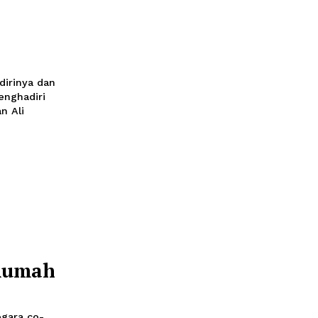
 Sama
 kunjungan Perdana
stana Merdeka, Jakarta,
lah pilar kerja sama
R RI
i
menei