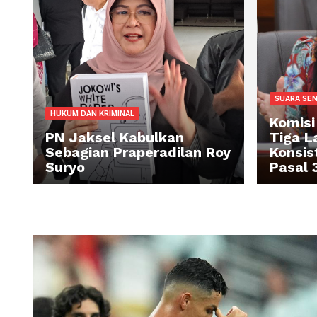
SU
HUKUM DAN KRIMINAL
Ko
PN Jaksel Kabulkan
Ti
Sebagian Praperadilan Roy
Ko
Suryo
Pa