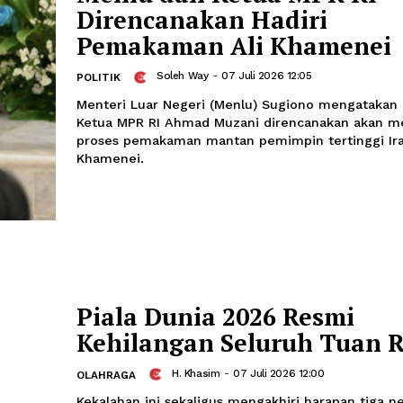
Modi Perkuat Kerja
Strategis RI-India
Soleh Way
-
07 Juli 2026 12:21
POLITIK
Presiden Prabowo Subianto menerima
Menteri (PM) India Narendra Modi di I
Selasa, dalam rangka penguatan sejum
strategis antara kedua negara
Menlu dan Ketua MP
Direncanakan Hadir
Pemakaman Ali Kha
Soleh Way
-
07 Juli 2026 12:05
POLITIK