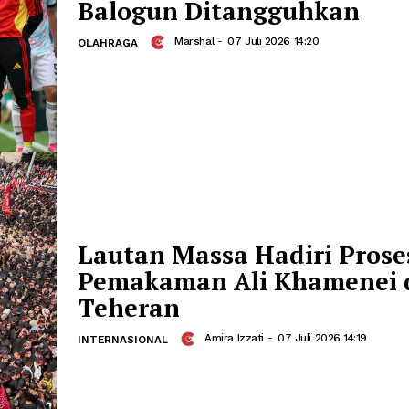
Pelatih Belgia Sebut 
April Mop FIFA" Usai
Balogun Ditangguh
Marshal
-
07 Juli 2026 14:20
OLAHRAGA