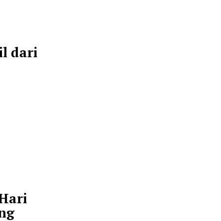
iasi atas kesediaan
 sebagai pengakuan
a dalam mempererat
capai tingkat
s Brasil dari