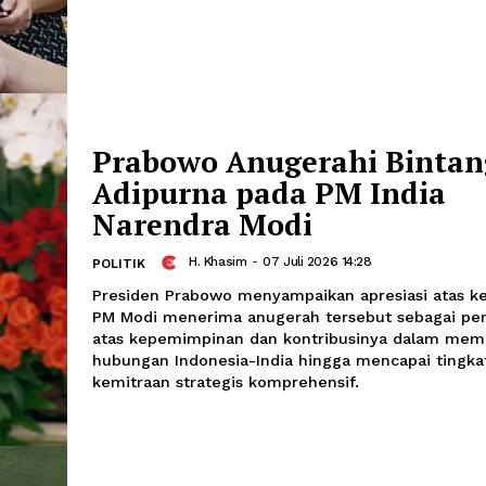
Mendikdasmen Sebu
Penting Pustakawan
Tombak Literasi Pes
Haidar Zafran
-
07 Juli 2026 14:
EDUKASI
Prabowo Anugerahi 
Adipurna pada PM I
Narendra Modi
H. Khasim
-
07 Juli 2026 14:28
POLITIK