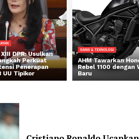
ARA SENAYAN
SAINS & TEKNOLO
misi XIII DPR: Usulkan
ga Langkah Perkuat
AHM Tawa
nsistensi Penerapan
Rebel 110
sal 3 UU Tipikor
Baru