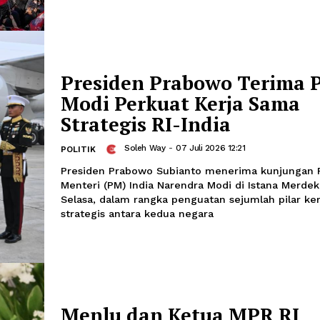
Lautan Massa Hadiri
Pemakaman Ali Kha
Teheran
Amira Izzati
-
07 Juli 2
INTERNASIONAL
Presiden Prabowo T