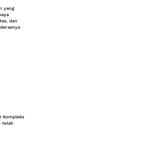
uh Pemimpin
ah Arus
nologi
lai tantangan yang
rletak pada upaya
, berintegritas, dan
ya di tengah derasnya
knologi