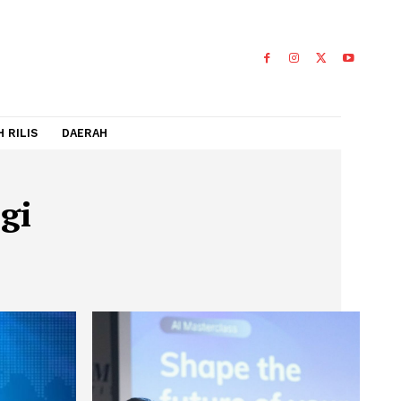
IDEO
FLASH RILIS
DAERAH
knologi
OGI