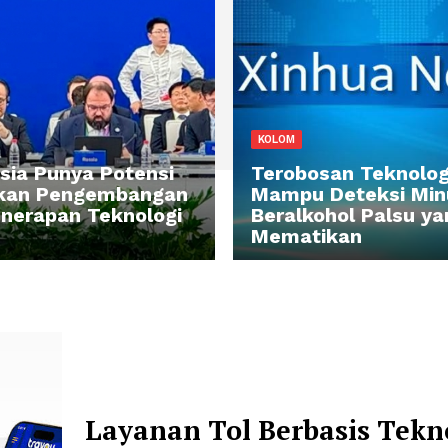
RITA
KOLOM
donesia Punya Potensi
Terobosan 
ignifikan Pengembangan
Mampu Det
n Penerapan Teknologi
Beralkohol
Mematika