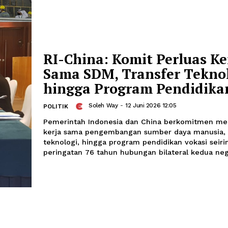
Pembuatan Kiswah 
Dengan Teknologi C
Rampung
Firman
-
16 Juni 2026 2
INTERNASIONAL
Tahap akhir pembuatan Kiswah Ka'bah
Raja Abdulaziz untuk Kiswah Ka'bah Su
rampung
RI-China: Komit Perl