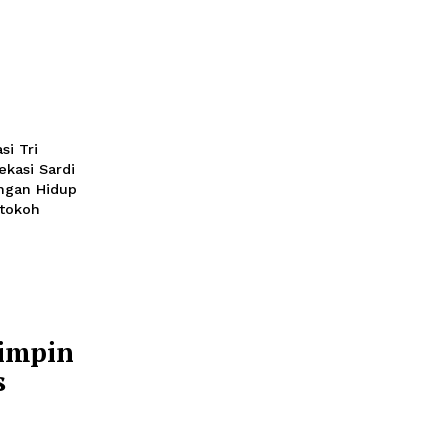
li 2026 09:00
ang ke
ologi
i Kota Bekasi Tri
DPRD Kota Bekasi Sardi
a Dinas Lingkungan Hidup
a perwakilan tokoh