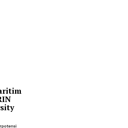
 Teknologi
didikan
rkomitmen memperluas
a manusia, transfer
vokasi seiring
al kedua negara
Dukung
anda di