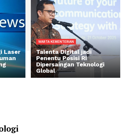
WARTA KEMENTERIAN
Teknologi Laser
Talenta Digital jadi
eksi Minuman
Penentu Posisi RI
 Palsu yang
Dipersaingan Tekno
n
Global