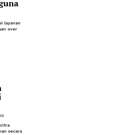
s Teknologi
n Pengguna
5
bagai inovasi layanan
wasan kendaraan over
 Pangan