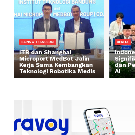
SAINS & TEKNOLOGI
BE
ITB dan Shanghai
In
Microport MedBot Jalin
S
Kerja Sama Kembangkan
da
Teknologi Robotika Medis
AI