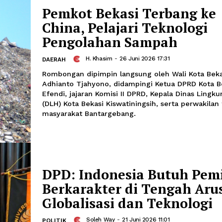
REEV
Amira Izzati
-
02 Ju
SAINS & TEKNOLOGI
Pemkot Bekasi Terb
China, Pelajari Tekn
Pengolahan Sampah
H. Khasim
-
26 Juni 2026 17:31
DAERAH
Rombongan dipimpin langsung oleh Wal
Adhianto Tjahyono, didampingi Ketua 
Efendi, jajaran Komisi II DPRD, Kepal
(DLH) Kota Bekasi Kiswatiningsih, sert