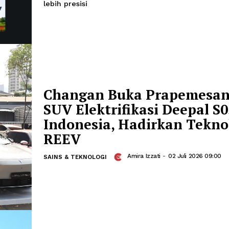
Nasional Melalui Te
Penginderaan Jauh
Segara Lambang
-
SAINS & TEKNOLOGI
BRIN mengembangkan metode klasifikas
satelit yang memungkinkan identifikas
lebih presisi
Changan Buka Prap
SUV Elektrifikasi De
Indonesia, Hadirkan