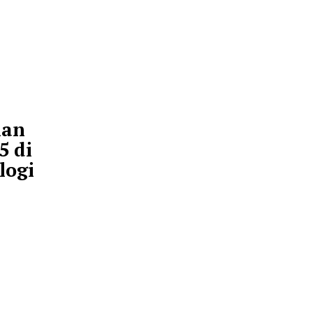
knologi
03 Juli 2026 08:00
i berbasis citra
i jenis tanaman secara
emesanan
epal S05 di
 Teknologi