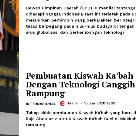
masyarakat Bantargebang.
DPD: Indonesia But
Berkarakter di Teng
Globalisasi dan Tek
Soleh Way
-
21 Juni 2026 11:01
POLITIK
Dewan Pimpinan Daerah (DPD) RI meni
dihadapi bangsa Indonesia saat ini te
melahirkan pemimpin yang berkarakter
tetap berpegang pada nilai-nilai buda
arus globalisasi dan perkembangan te