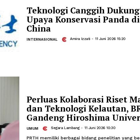
Sama SDM, Transfer
hingga Program Pen
Soleh Way
-
12 Juni 2026 12:05
POLITIK
Pemerintah Indonesia dan China be
kerja sama pengembangan sumber day
teknologi, hingga program pendidikan 
peringatan 76 tahun hubungan bilater
Teknologi Canggih 
Upaya Konservasi P