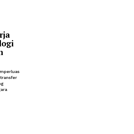
Ka'bah
anggih
2:30
 yang baru di Kompleks
ci di Mekkah telah
uas Kerja