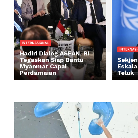
INTERNASIONAL
IN
Hadiri Dialog ASEAN, RI
Tegaskan Siap Bantu
Se
Myanmar Capai
Es
Perdamaian
Te