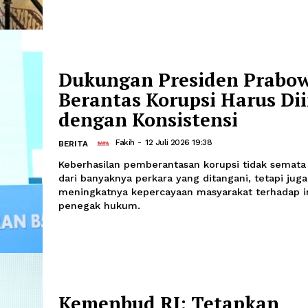
Kemenham Apresiasi
Tokopedia Tak PHK
Afi
-
12 Juli 2026 20:12
BERITA
Klarifikasi tersebut menurutnya tela
bagi para pekerja, dan diharapkan d
industrial yang harmonis.
Dukungan Presiden