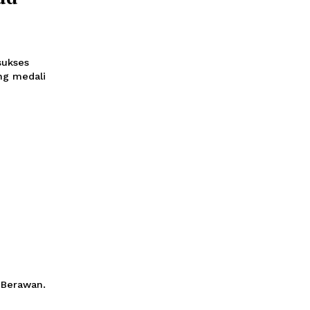
monix: Putra
ggu Lead
Tri Ramadani sukses
mbawa pulang medali
d Putra