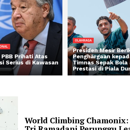
OLAHRAGA
TERNASIONAL
Presiden M
kjen PBB Prihati Atas
Pengharga
kalasi Serius di Kawasan
Timnas Se
luk
Prestasi di