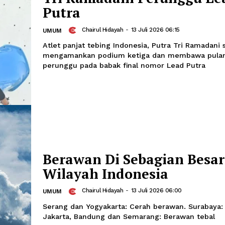
World Climbing Cha
Tri Ramadani Perun
Putra
Chairul Hidayah
-
13 Juli 2026 06:15
UMUM
Atlet panjat tebing Indonesia, Putra 
mengamankan podium ketiga dan me
perunggu pada babak final nomor Lea