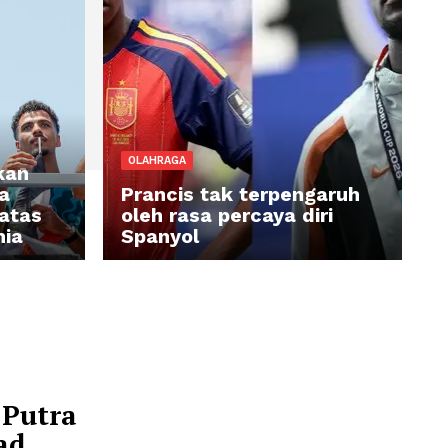
OLAHRAGA
esir Berikan
an kepada
Prancis tak terpen
pak Bola atas
oleh rasa percaya di
 Piala Dunia
Spanyol