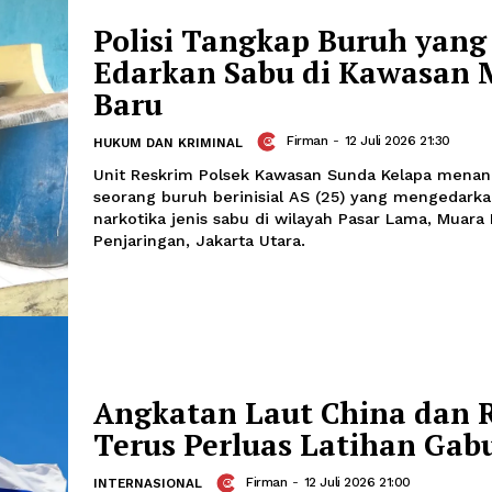
Firman
-
12 Juli 2026 22:00
UMUM
Kepolisian menyelidiki penyebab keba
toko kelontong, dan warung makan d
padat di Pulogadung, Jakarta Timur,
tiga orang tewas.
Polisi Tangkap Buru
Edarkan Sabu di Ka
Baru
Firman
-
12 Juli 
HUKUM DAN KRIMINAL
Unit Reskrim Polsek Kawasan Sunda 
seorang buruh berinisial AS (25) yan
narkotika jenis sabu di wilayah Pasar
Penjaringan, Jakarta Utara.