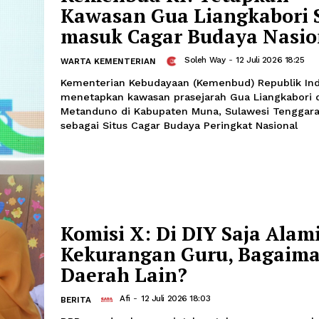
Berantas Korupsi Ha
dengan Konsistensi
Fakih
-
12 Juli 2026 19:38
BERITA
Keberhasilan pemberantasan korupsi t
dari banyaknya perkara yang ditangani,
meningkatnya kepercayaan masyarakat
penegak hukum.
Kemenbud RI: Teta
Kawasan Gua Liangk
masuk Cagar Budaya
Soleh Way
-
12 Ju
WARTA KEMENTERIAN