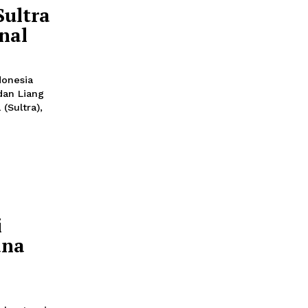
rus Diiringi
idak semata diukur
 tetapi juga dari
 terhadap institusi
pkan
abori Sultra
 Nasional
li 2026 18:25