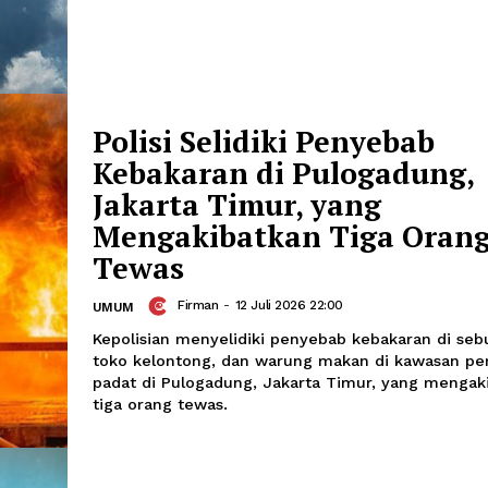
Berawan Di Sebagia
Wilayah Indonesia
Chairul Hidayah
-
13 Juli 2026 06:0
UMUM
Serang dan Yogyakarta: Cerah berawa
Jakarta, Bandung dan Semarang: Bera
Polisi Selidiki Peny
Kebakaran di Pulog
Jakarta Timur, yang
Mengakibatkan Tig
Tewas