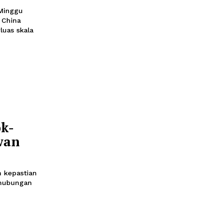
a dan Rusia
han Gabungan
:00
takan pada Minggu
asan Rakyat China
erus memperluas skala