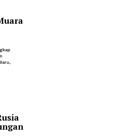
karan di sebuah rumah,
i kawasan permukiman
 yang mengakibatkan
h yang
wasan Muara
2026 21:30
Kelapa menangkap
g mengedarkan
 Lama, Muara Baru,