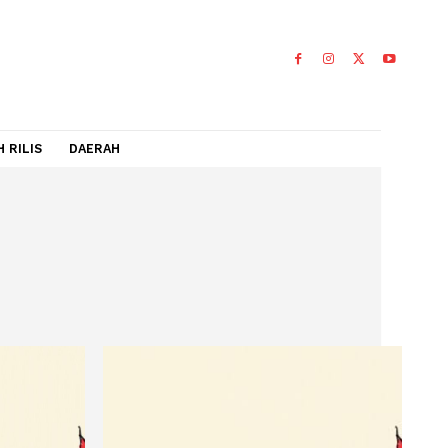
IDEO
FLASH RILIS
DAERAH
n
N